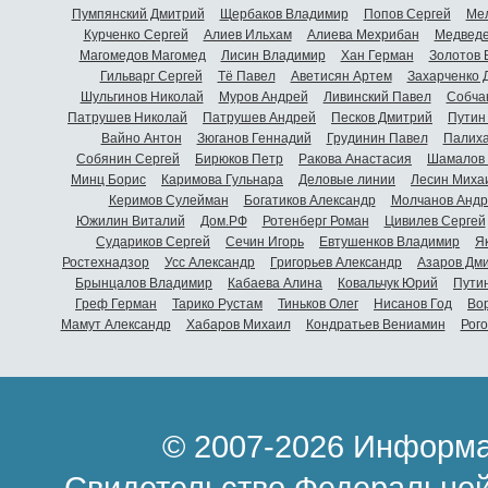
Пумпянский Дмитрий
Щербаков Владимир
Попов Сергей
Мел
Курченко Сергей
Алиев Ильхам
Алиева Мехрибан
Медведе
Магомедов Магомед
Лисин Владимир
Хан Герман
Золотов 
Гильварг Сергей
Тё Павел
Аветисян Артем
Захарченко 
Шульгинов Николай
Муров Андрей
Ливинский Павел
Собча
Патрушев Николай
Патрушев Андрей
Песков Дмитрий
Путин
Вайно Антон
Зюганов Геннадий
Грудинин Павел
Палиха
Собянин Сергей
Бирюков Петр
Ракова Анастасия
Шамалов 
Минц Борис
Каримова Гульнара
Деловые линии
Лесин Миха
Керимов Сулейман
Богатиков Александр
Молчанов Андр
Южилин Виталий
Дом.РФ
Ротенберг Роман
Цивилев Сергей
Судариков Сергей
Сечин Игорь
Евтушенков Владимир
Я
Ростехнадзор
Усс Александр
Григорьев Александр
Азаров Дм
Брынцалов Владимир
Кабаева Алина
Ковальчук Юрий
Пути
Греф Герман
Тарико Рустам
Тиньков Олег
Нисанов Год
Во
Мамут Александр
Хабаров Михаил
Кондратьев Вениамин
Рог
© 2007-2026 Информа
Свидетельство Федеральной