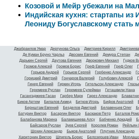
Козовой и Мейр убежали на Ма
Индийская кухня: стартапы из
Леониду Богуславскому стать
Джабраилов Умар
Дергунова Ольга
Дмитриев Кирилл
Дмитриева
Де Куман Бруно Чарльз
Двоскин Евгений
Демура Степан
Де
Дарькин Сергей
Даутова Евгения
Дворкович Михаил
Гудков 
Громов Алексей
Громов Борис
Греф Евгений
Греф Олег
Г
Горьков Андрей
Горьков Сергей
Горбенко Александр
Г
Горицкий Дмитрий
Гончаров Валерий
Голубович Алексей
Г
Гинер Евгений
Гиркин Игорь
Гительсон Александр
Глазь
Геремеев Руслан
Геремеев Сулейман
Геташвили Нана
Гасангаджиев Гасан
Гарбер Марк
Гарез Александр
Блаватни
Биков Артем
Билалов Ахмед
Битков Игорь
Бифов Анатолий
Бернштам Евгений
Безделов Дмитрий
Белавенцев Олег
Б
Батурин Виктор
Басаргин Виктор
Баскаков Петр
Баталов Ром
Балабанова Марина
Балакишиева Алсу
Бабченко Аркадий
Б
Байсаров Руслан
Зуев Сергей
Королев Роман
Рейльян
Шохин Александр
Быков Анатолий
Плутник Александр
Харитонин Виктор
Шпигель Борис
Белозерцев Иван
Мордашо