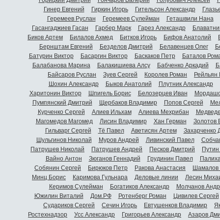
Гинер Евгений
Гиркин Игорь
Гительсон Александр
Глазь
Геремеев Руслан
Геремеев Сулейман
Геташвили Нана
Гасангаджиев Гасан
Гарбер Марк
Гарез Александр
Блаватни
Биков Артем
Билалов Ахмед
Битков Игорь
Бифов Анатолий
Бернштам Евгений
Безделов Дмитрий
Белавенцев Олег
Б
Батурин Виктор
Басаргин Виктор
Баскаков Петр
Баталов Ром
Балабанова Марина
Балакишиева Алсу
Бабченко Аркадий
Б
Байсаров Руслан
Зуев Сергей
Королев Роман
Рейльян
Шохин Александр
Быков Анатолий
Плутник Александр
Харитонин Виктор
Шпигель Борис
Белозерцев Иван
Мордашо
Пумпянский Дмитрий
Щербаков Владимир
Попов Сергей
Мел
Курченко Сергей
Алиев Ильхам
Алиева Мехрибан
Медведе
Магомедов Магомед
Лисин Владимир
Хан Герман
Золотов 
Гильварг Сергей
Тё Павел
Аветисян Артем
Захарченко 
Шульгинов Николай
Муров Андрей
Ливинский Павел
Собча
Патрушев Николай
Патрушев Андрей
Песков Дмитрий
Путин
Вайно Антон
Зюганов Геннадий
Грудинин Павел
Палиха
Собянин Сергей
Бирюков Петр
Ракова Анастасия
Шамалов 
Минц Борис
Каримова Гульнара
Деловые линии
Лесин Миха
Керимов Сулейман
Богатиков Александр
Молчанов Андр
Южилин Виталий
Дом.РФ
Ротенберг Роман
Цивилев Сергей
Судариков Сергей
Сечин Игорь
Евтушенков Владимир
Я
Ростехнадзор
Усс Александр
Григорьев Александр
Азаров Дм