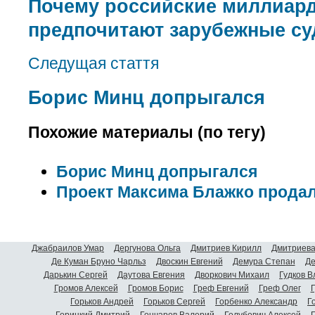
Почему российские миллиар
предпочитают зарубежные с
Следущая стаття
Борис Минц допрыгался
Похожие материалы (по тегу)
Борис Минц допрыгался
Проект Максима Блажко продал
Джабраилов Умар
Дергунова Ольга
Дмитриев Кирилл
Дмитриева
Де Куман Бруно Чарльз
Двоскин Евгений
Демура Степан
Де
Дарькин Сергей
Даутова Евгения
Дворкович Михаил
Гудков 
Громов Алексей
Громов Борис
Греф Евгений
Греф Олег
Г
Горьков Андрей
Горьков Сергей
Горбенко Александр
Г
Горицкий Дмитрий
Гончаров Валерий
Голубович Алексей
Г