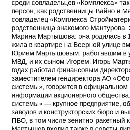
среди совладельцев «Комплекса» так
персон, как родственницы Вайно и М
совладелец «Комплекса-Строймате
родственница знакомого Мантурова.
Марина Мартышова: она родилась в 1
жила в квартире на Веерной улице вм
Юрием Мартышовым, работавшим в у
МВД, и их сыном Игорем. Игорь Мар
годах работал финансовым директор
заместителем гендиректора АО «Об
системы», говорится в официальном
информации акционерного общества
системы» — крупное предприятие, о
заводов и конструкторских бюро и в
ПВО, в том числе зенитно-ракетный 
Мартышов входил также в советы ди