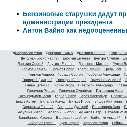
Бензиновые старушки дадут пр
администрации президента
Антон Вайно как недооцененны
Джабраилов Умар
Дергунова Ольга
Дмитриев Кирилл
Дмитриева
Де Куман Бруно Чарльз
Двоскин Евгений
Демура Степан
Де
Дарькин Сергей
Даутова Евгения
Дворкович Михаил
Гудков 
Громов Алексей
Громов Борис
Греф Евгений
Греф Олег
Г
Горьков Андрей
Горьков Сергей
Горбенко Александр
Г
Горицкий Дмитрий
Гончаров Валерий
Голубович Алексей
Г
Гинер Евгений
Гиркин Игорь
Гительсон Александр
Глазь
Геремеев Руслан
Геремеев Сулейман
Геташвили Нана
Гасангаджиев Гасан
Гарбер Марк
Гарез Александр
Блаватни
Биков Артем
Билалов Ахмед
Битков Игорь
Бифов Анатолий
Бернштам Евгений
Безделов Дмитрий
Белавенцев Олег
Б
Батурин Виктор
Басаргин Виктор
Баскаков Петр
Баталов Ром
Балабанова Марина
Балакишиева Алсу
Бабченко Аркадий
Б
Байсаров Руслан
Зуев Сергей
Королев Роман
Рейльян