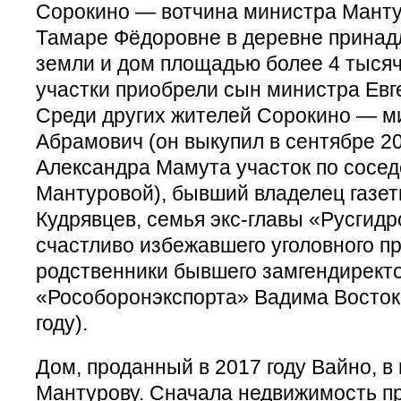
Сорокино — вотчина министра Манту
Тамаре Фёдоровне в деревне принадл
земли и дом площадью более 4 тысяч 
участки приобрели сын министра Евг
Среди других жителей Сорокино — 
Абрамович (он выкупил в сентябре 2
Александра Мамута участок по сосед
Мантуровой), бывший владелец газе
Кудрявцев, семья экс-главы «Русгидр
счастливо избежавшего уголовного п
родственники бывшего замгендирект
«Рособоронэкспорта» Вадима Востоко
году).
Дом, проданный в 2017 году Вайно, в
Мантурову. Сначала недвижимость п