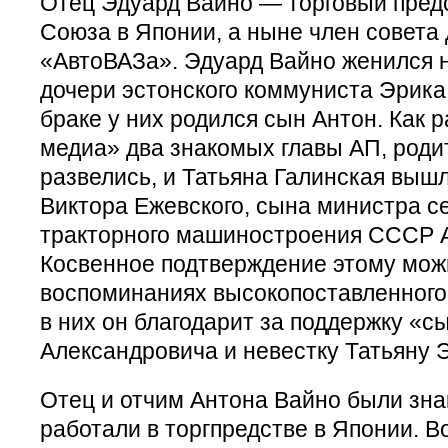
Отец Эдуард Вайно — торговый пред
Союза в Японии, а ныне член совета
«АвтоВАЗа». Эдуард Вайно женился н
дочери эстонского коммуниста Эрика 
браке у них родился сын Антон. Как
медиа» два знакомых главы АП, роди
развелись, и Татьяна Галинская выш
Виктора Ежевского, сына министра с
тракторного машиностроения СССР А
Косвенное подтверждение этому мож
воспоминаниях высокопоставленного 
в них он благодарит за поддержку «с
Александровича и невестку Татьяну 
Отец и отчим Антона Вайно были зна
работали в торгпредстве в Японии. В