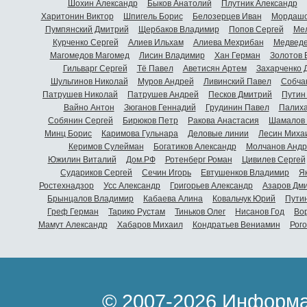
Шохин Александр
Быков Анатолий
Плутник Александр
Харитонин Виктор
Шпигель Борис
Белозерцев Иван
Мордашо
Пумпянский Дмитрий
Щербаков Владимир
Попов Сергей
Мел
Курченко Сергей
Алиев Ильхам
Алиева Мехрибан
Медведе
Магомедов Магомед
Лисин Владимир
Хан Герман
Золотов 
Гильварг Сергей
Тё Павел
Аветисян Артем
Захарченко 
Шульгинов Николай
Муров Андрей
Ливинский Павел
Собча
Патрушев Николай
Патрушев Андрей
Песков Дмитрий
Путин
Вайно Антон
Зюганов Геннадий
Грудинин Павел
Палиха
Собянин Сергей
Бирюков Петр
Ракова Анастасия
Шамалов 
Минц Борис
Каримова Гульнара
Деловые линии
Лесин Миха
Керимов Сулейман
Богатиков Александр
Молчанов Андр
Южилин Виталий
Дом.РФ
Ротенберг Роман
Цивилев Сергей
Судариков Сергей
Сечин Игорь
Евтушенков Владимир
Я
Ростехнадзор
Усс Александр
Григорьев Александр
Азаров Дм
Брынцалов Владимир
Кабаева Алина
Ковальчук Юрий
Пути
Греф Герман
Тарико Рустам
Тиньков Олег
Нисанов Год
Во
Мамут Александр
Хабаров Михаил
Кондратьев Вениамин
Рог
© 2007-2026 Информа