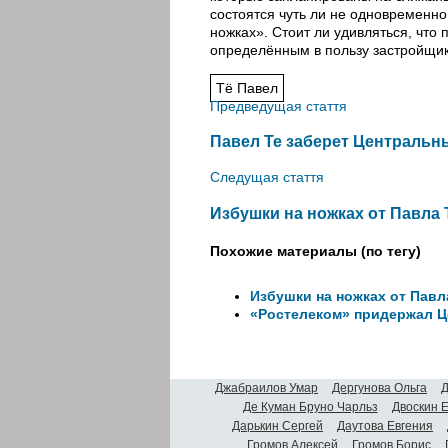
состоятся чуть ли не одновременн
ножках». Стоит ли удивляться, что
определённым в пользу застройщи
Тё Павел
Предведущая стаття
Павел Те заберет Центральн
Следущая стаття
Избушки на ножках от Павла 
Похожие материалы (по тегу)
Избушки на ножках от Павл
«Ростелеком» придержал Ц
Джабраилов Умар
Дергунова Ольга
Д
Де Куман Бруно Чарльз
Двоскин 
Дарькин Сергей
Даутова Евгения
Громов Алексей
Громов Борис