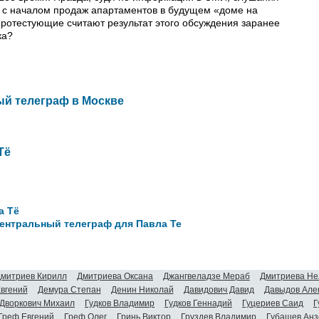
о с началом продаж апартаментов в будущем «доме на
 протестующие считают результат этого обсуждения заранее
ка?
ый телеграф в Москве
Тё
а Тё
ентральный телеграф для Павла Те
митриев Кирилл
Дмитриева Оксана
Джангвеладзе Мераб
Дмитриева Не
Евгений
Демура Степан
Денин Николай
Давидович Давид
Давыдов Але
Дворкович Михаил
Гудков Владимир
Гудков Геннадий
Гуцериев Саид
Г
Греф Евгений
Греф Олег
Гринь Виктор
Груздев Владимир
Губашев Анз