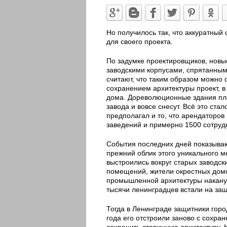
Но получилось так, что аккуратный 
для своего проекта.
По задумке проектировщиков, новы
заводскими корпусами, спрятанными
считают, что таким образом можно 
сохранением архитектуры проект, в
дома. Дореволюционные здания пла
завода и вовсе снесут. Всё это ст
предполагал и то, что арендаторов 
заведений и примерно 1500 сотруд
События последних дней показывают
прежний облик этого уникального м
выстроились вокруг старых заводск
помещений, жители окрестных домо
промышленной архитектуры накануне
тысячи ленинградцев встали на за
Тогда в Ленинграде защитники горо
года его отстроили заново с сохра
сохранить старинную архитектуру. 