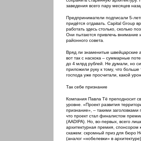
заведения всего пару месяцев наза
Предприниматели подписали 5-летн
придётся отдавать. Capital Group 
работать здесь столько, сколько п
Они пытаются привлечь внимание и
районного совета.
Вряд ли знаменитые швейцарские а
вот так с наскока – суммарные пот
до 4 млрд рублей. Не думали, но с
приложили руку к тому, что больше
господа уже просчитали, какой урон
Так себе признание
Компания Павла Тё преподносит сво
уровне. «Проект развития террито
признание», – такими заголовками п
что проект стал финалистом премии E
(AADIPA). Но, во-первых, всего лиш
архитектурная премия, спонсором 
скажем: скромный приз для бюро H
(аналог «нобелевки» в архитектуре)