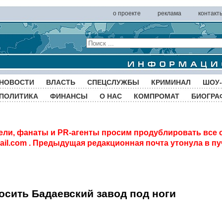
о проекте
реклама
контакт
НОВОСТИ
ВЛАСТЬ
СПЕЦСЛУЖБЫ
КРИМИНАЛ
ШОУ-
ПОЛИТИКА
ФИНАНСЫ
О НАС
КОМПРОМАТ
БИОГРА
ели, фанаты и PR-агенты просим продублировать все 
il.com
. Предыдущая редакционная почта утонула в пу
росить Бадаевский завод под ноги