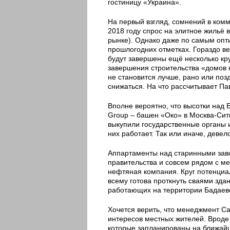
гостиницу «Украина».
На первый взгляд, сомнений в комме
2018 году спрос на элитное жильё 
рынке). Однако даже по самым опт
прошлогодних отметках. Гораздо в
будут завершены ещё несколько кр
завершения строительства «домов н
не становится лучше, рано или поз
снижаться. На что рассчитывает Па
Вполне вероятно, что высотки над Б
Group – башен «Око» в Москва-Сит
выкупили государственные органы и
них работает. Так или иначе, деве
Аппартаменты над старинными заво
правительства и совсем рядом с ме
нефтяная компания. Круг потенциал
всему готова проткнуть сваями зда
работающих на территории Бадаевс
Хочется верить, что менеджмент Ca
интересов местных жителей. Вроде
которые запланированы на ближай