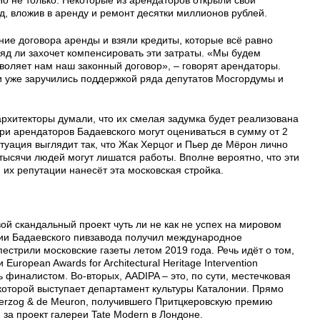
д, вложив в аренду и ремонт десятки миллионов рублей.
ие договора аренды и взяли кредиты, которые всё равно
вряд ли захочет компенсировать эти затраты. «Мы будем
озволяет нам наш законный договор», – говорят арендаторы.
 уже заручились поддержкой ряда депутатов Мосгордумы и
рхитекторы думали, что их смелая задумка будет реализована
ери арендаторов Бадаевского могут оцениваться в сумму от 2
итуация выглядит так, что Жак Херцог и Пьер де Мёрон лично
 тысячи людей могут лишатся работы. Вполне вероятно, что эти
 их репутации нанесёт эта московская стройка.
й скандальный проект чуть ли не как не успех на мировом
рии Бадаевского пивзавода получил международное
естрили московские газеты летом 2019 года. Речь идёт о том,
uropean Awards for Architectural Heritage Intervention
ь финалистом. Во-вторых, AADIPA – это, по сути, местечковая
которой выступает департамент культуры Каталонии. Прямо
erzog & de Meuron, получившего Притцкеровскую премию
 за проект галереи Tate Modern в Лондоне.