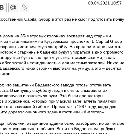
08.04.2021 10:57
собственник Capital Group в этот раз не смог подготовить почву
е дома на 35-метровых колоннах воспарят над старыми
 за «сталинками» на Кутузовском проспекте. В Capital Group
сохранить историческую застройку. Но вряд ли можно считать
 котором старинные башенки будут упираться в дно огромного
нируется буквально проткнуть гигантскими сваями, часть
ало абсолютной неожиданностью для местных жителей. Никто не
Бадаевского из-за стройки выставят на улицу, а это – десятки
ников.
, что защитники Бадаевского завода готовы отстаивать
еста. В минувшую субботу люди в сигнальных жилетах
их корпусов и взялись за руки. Это были арендаторы
в и художники, которых пригласили запечатлеть памятник
 его возможной гибели. Прямо как в 1987 году, когда две
щиту дореволюционного здания гостинцы «Англетер».
да победили: аварийное здание было разобрано, но за четыре
нением изначального облика. Вот и на Бадаевском требуют
Но не только. Некоторые из арендаторов открыли свои