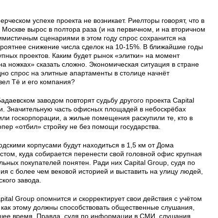
рческом успехе проекта не возникает. Риелторы говорят, что в
в Москве вырос в полтора раза (и на первичном, и на вторичном
имистичным сценариями в этом году спрос сохранится на
ероятнее снижение числа сделок на 10-15%. В ближайшие годы
упных проектов. Каким будет рынок «элитки» на момент
а ножках» сказать сложно. Экономическая ситуация в стране
дно спрос на элитные апартаменты в столице начнёт
вел Тё и его компания?
адаевском заводом повторят судьбу другого проекта Capital
и. Значительную часть офисных площадей в небоскрёбах
ли госкорпорации, а жилые помещения раскупили те, кто в
лопер «отбил» стройку не без помощи государства.
дскими корпусами будут находиться в 1,5 км от Дома
стом, куда собирается перенести свой головной офис крупная
ьных покупателей понятен. Ради них Capital Group, судя по
ния с более чем вековой историей и выставить на улицу людей,
кого завода.
pital Group опомнится и скорректирует свои действия с учётом
 как этому должны способствовать общественные слушания,
шее время. Правда, судя по информации в СМИ, слушания