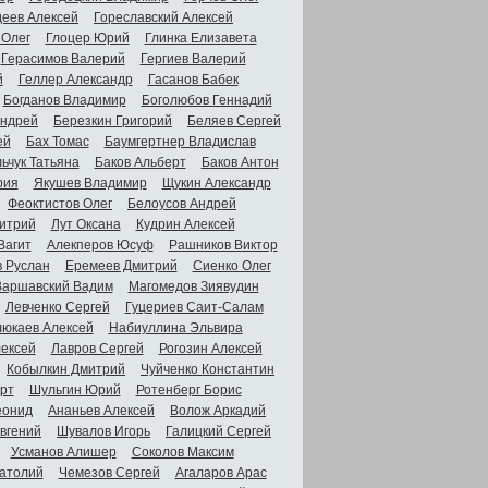
деев Алексей
Гореславский Алексей
 Олег
Глоцер Юрий
Глинка Елизавета
Герасимов Валерий
Гергиев Валерий
й
Геллер Александр
Гасанов Бабек
Богданов Владимир
Боголюбов Геннадий
Андрей
Березкин Григорий
Беляев Сергей
ей
Бах Томас
Баумгертнер Владислав
ьчук Татьяна
Баков Альберт
Баков Антон
рия
Якушев Владимир
Щукин Александр
Феоктистов Олег
Белоусов Андрей
итрий
Лут Оксана
Кудрин Алексей
Вагит
Алекперов Юсуф
Рашников Виктор
в Руслан
Еремеев Дмитрий
Сиенко Олег
Варшавский Вадим
Магомедов Зиявудин
Левченко Сергей
Гуцериев Саит-Салам
люкаев Алексей
Набиуллина Эльвира
ексей
Лавров Сергей
Рогозин Алексей
Кобылкин Дмитрий
Чуйченко Константин
рт
Шульгин Юрий
Ротенберг Борис
еонид
Ананьев Алексей
Волож Аркадий
вгений
Шувалов Игорь
Галицкий Сергей
Усманов Алишер
Соколов Максим
атолий
Чемезов Сергей
Агаларов Арас