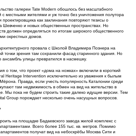
тельство галереи Tate Modern обошлось без масштабного
й с местными жителями и уж точно без уничтожения полутора
и проектировщика как заклинания повторяют тезисы о
а Шевченко и новых общественных пространствах. Но
нств должен определяться по итогам широкого общественного
ями окрестных домов.
 архитектурного провала с Школой Владимира Познера на
й точки зрения там сохранили фасад старинного здания. Но
то ансамбль улицы превратился в насмешку.
я о том, что проект «дома на ножках» включили в короткий
ral Heritage Intervention исключительно из уважения к былым
 Мёрона. Правда, если учесть популярность Каталонии среди
купают там недвижимость в обмен на вид на жительство в
е. Мы пока не будем строить такие далеко идущие версии. Тем
ital Group порождает несколько очень насущных вопросов.
?
роить на площадке Бадаевского завода жилой комплекс с
апартаментами. Всего более 155 тыс. кв. метров. Помимо
апартаментов получат вид на небоскрёбы Москва Сити и