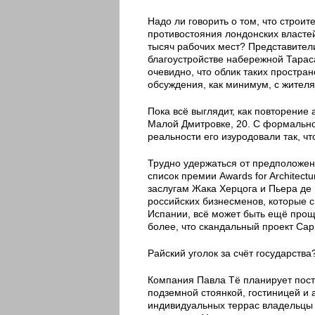
Надо ли говорить о том, что строи
противостояния лондонских власте
тысяч рабочих мест? Представител
благоустройстве набережной Тарас
очевидно, что облик таких простра
обсуждения, как минимум, с жител
Пока всё выглядит, как повторение
Малой Дмитровке, 20. С формально
реальности его изуродовали так, ч
Трудно удержаться от предположени
список премии Awards for Architectu
заслугам Жака Херцога и Пьера де
российских бизнесменов, которые с
Испании, всё может быть ещё прощ
более, что скандальный проект Cap
Райский уголок за счёт государства
Компания Павла Тё планирует пост
подземной стоянкой, гостиницей и 
индивидуальных террас владельцы 