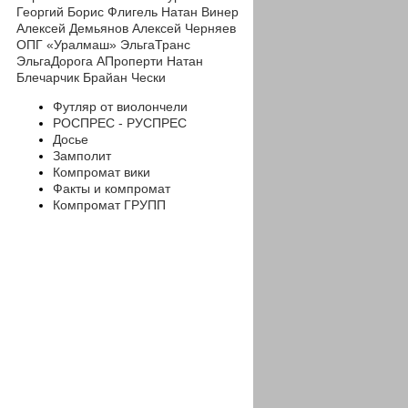
Георгий
Борис Флигель
Натан Винер
Алексей Демьянов
Алексей Черняев
ОПГ «Уралмаш»
ЭльгаТранс
ЭльгаДорога
АПроперти
Натан
Блечарчик
Брайан Чески
Футляр от виолончели
РОСПРЕС - РУСПРЕС
Досье
Замполит
Компромат вики
Факты и компромат
Компромат ГРУПП