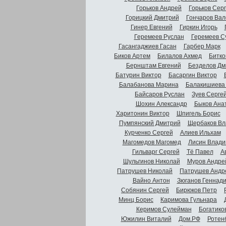
Горьков Андрей
Горьков Сер
Горицкий Дмитрий
Гончаров Вал
Гинер Евгений
Гиркин Игорь
Геремеев Руслан
Геремеев С
Гасангаджиев Гасан
Гарбер Марк
Биков Артем
Билалов Ахмед
Битко
Бернштам Евгений
Безделов Дм
Батурин Виктор
Басаргин Виктор
Балабанова Марина
Балакишиева
Байсаров Руслан
Зуев Серге
Шохин Александр
Быков Ана
Харитонин Виктор
Шпигель Борис
Пумпянский Дмитрий
Щербаков Вл
Курченко Сергей
Алиев Ильхам
Магомедов Магомед
Лисин Влади
Гильварг Сергей
Тё Павел
А
Шульгинов Николай
Муров Андре
Патрушев Николай
Патрушев Андр
Вайно Антон
Зюганов Геннад
Собянин Сергей
Бирюков Петр
Минц Борис
Каримова Гульнара
Керимов Сулейман
Богатико
Южилин Виталий
Дом.РФ
Ротен