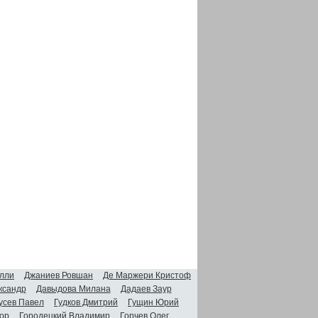
лли
Джаниев Ровшан
Де Маржери Кристоф
ксандр
Давыдова Милана
Дадаев Заур
усев Павел
Гудков Дмитрий
Гущин Юрий
ор
Городецкий Владимир
Горчев Олег