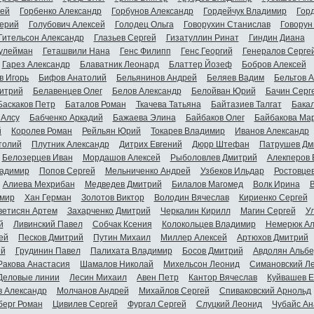
гей
Горбенко Александр
Горбунов Александр
Гордейчук Владимир
Гор
ерий
Голубович Алексей
Голодец Ольга
Говорухин Станислав
Говорун
Гительсон Александр
Глазьев Сергей
Гизатуллин Ринат
Гиндин Диана
улейман
Геташвили Нана
Генс Филипп
Генс Георгий
Генералов Серге
Гарез Александр
Блаватник Леонард
Блаттер Йозеф
Бобров Алексей
в Игорь
Бифов Анатолий
Бельянинов Андрей
Беляев Вадим
Бельтов 
итрий
Белавенцев Олег
Белов Александр
Белойван Юрий
Бачин Серг
Баскаков Петр
Баталов Роман
Ткачева Татьяна
Байтазиев Талгат
Бакал
 Алсу
Бабченко Аркадий
Бажаева Элина
Байбаков Олег
Байбакова Ма
й
Королев Роман
Рейльян Юрий
Токарев Владимир
Иванов Александр
толий
Плутник Александр
Дитрих Евгений
Дюрр Штефан
Патрушев Дм
Белозерцев Иван
Мордашов Алексей
Рыболовлев Дмитрий
Алекперов 
адимир
Попов Сергей
Мельниченко Андрей
Узбеков Ильдар
Ростовце
Алиева Мехрибан
Медведев Дмитрий
Билалов Магомед
Волк Ирина
мир
Хан Герман
Золотов Виктор
Володин Вячеслав
Кириенко Сергей
ветисян Артем
Захарченко Дмитрий
Черкалин Кирилл
Магин Сергей
У
й
Ливинский Павел
Собчак Ксения
Колокольцев Владимир
Немерюк Ал
ей
Песков Дмитрий
Путин Михаил
Миллер Алексей
Артюхов Дмитрий
ий
Грудинин Павел
Палихата Владимир
Босов Дмитрий
Авдолян Альбе
Ракова Анастасия
Шамалов Николай
Михельсон Леонид
Симановский Л
Деловые линии
Лесин Михаил
Авен Петр
Кантор Вячеслав
Куйвашев Е
в Александр
Молчанов Андрей
Михайлов Сергей
Спиваковский Арнольд
берг Роман
Цивилев Сергей
Фургал Сергей
Слуцкий Леонид
Чубайс Ан