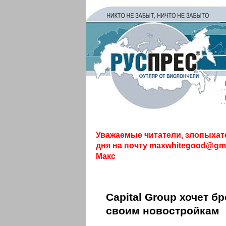
Уважаемые читатели, злопыхат
дня на почту
maxwhitegood@gma
Макс
Capital Group хочет б
своим новостройкам