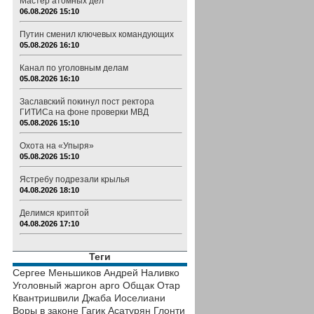
Мастер атомных дел
06.08.2026 15:10
Путин сменил ключевых командующих
05.08.2026 16:10
Канал по уголовным делам
05.08.2026 16:10
Заславский покинул пост ректора
ГИТИСа на фоне проверки МВД
05.08.2026 15:10
Охота на «Упыря»
05.08.2026 15:10
Ястребу подрезали крылья
04.08.2026 18:10
Делимся криптой
04.08.2026 17:10
Теги
Сергее Меньшиков
Андрей Наливко
Уголовный жаргон
арго
Общак
Отар
Квантришвили
Джаба Иоселиани
Воры в законе
Гагик Асатурян
Глонти