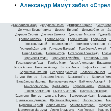
Александр Мамут забил «Стрел
Джабраилов Умар
Дергунова Ольга
Дмитриев Кирилл
Дмитриева
Де Куман Бруно Чарльз
Двоскин Евгений
Демура Степан
Де
Дарькин Сергей
Даутова Евгения
Дворкович Михаил
Гудков 
Громов Алексей
Громов Борис
Греф Евгений
Греф Олег
Г
Горьков Андрей
Горьков Сергей
Горбенко Александр
Г
Горицкий Дмитрий
Гончаров Валерий
Голубович Алексей
Г
Гинер Евгений
Гиркин Игорь
Гительсон Александр
Глазь
Геремеев Руслан
Геремеев Сулейман
Геташвили Нана
Гасангаджиев Гасан
Гарбер Марк
Гарез Александр
Блаватни
Биков Артем
Билалов Ахмед
Битков Игорь
Бифов Анатолий
Бернштам Евгений
Безделов Дмитрий
Белавенцев Олег
Б
Батурин Виктор
Басаргин Виктор
Баскаков Петр
Баталов Ром
Балабанова Марина
Балакишиева Алсу
Бабченко Аркадий
Б
Байсаров Руслан
Зуев Сергей
Королев Роман
Рейльян
Шохин Александр
Быков Анатолий
Плутник Александр
Харитонин Виктор
Шпигель Борис
Белозерцев Иван
Мордашо
Пумпянский Дмитрий
Щербаков Владимир
Попов Сергей
Мел
Курченко Сергей
Алиев Ильхам
Алиева Мехрибан
Медведе
Магомедов Магомед
Лисин Владимир
Хан Герман
Золотов 