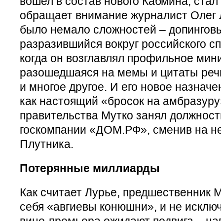
вошел в состав нового Кабмина, стал
обращает внимание журналист Олег Л
было немало сложностей – допинговы
разразившийся вокруг российского сп
когда он возглавлял профильное мин
разошедшаяся на мемы и цитаты речь
и многое другое. И его новое назнач
как настоящий «бросок на амбразуру
правительства Мутко занял должност
госкомпании «ДОМ.РФ», сменив на н
Плутника.
Потерянные миллиарды
Как считает Лурье, предшественник 
себя «авгиевы конюшни», и не исключ
вице-премьера ожидают подвига – на