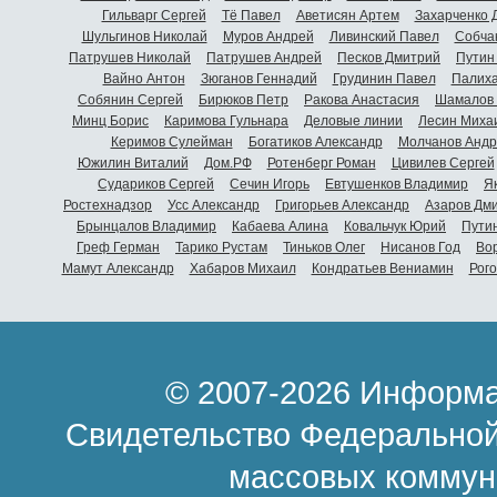
Гильварг Сергей
Тё Павел
Аветисян Артем
Захарченко 
Шульгинов Николай
Муров Андрей
Ливинский Павел
Собча
Патрушев Николай
Патрушев Андрей
Песков Дмитрий
Путин
Вайно Антон
Зюганов Геннадий
Грудинин Павел
Палиха
Собянин Сергей
Бирюков Петр
Ракова Анастасия
Шамалов 
Минц Борис
Каримова Гульнара
Деловые линии
Лесин Миха
Керимов Сулейман
Богатиков Александр
Молчанов Андр
Южилин Виталий
Дом.РФ
Ротенберг Роман
Цивилев Сергей
Судариков Сергей
Сечин Игорь
Евтушенков Владимир
Я
Ростехнадзор
Усс Александр
Григорьев Александр
Азаров Дм
Брынцалов Владимир
Кабаева Алина
Ковальчук Юрий
Пути
Греф Герман
Тарико Рустам
Тиньков Олег
Нисанов Год
Во
Мамут Александр
Хабаров Михаил
Кондратьев Вениамин
Рог
© 2007-2026 Информа
Свидетельство Федеральной
массовых коммун