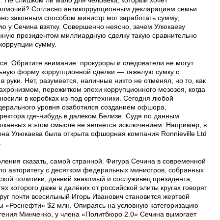
лномочий? Согласно антикоррупционным декларациям семьи
нно законным способом министр мог заработать сумму,
 у Сечина взятку. Совершенно неясно, зачем Улюкаеву
ванную президентом миллиардную сделку такую сравнительно
коррупции сумму.
ся. Обратите внимание: прокуроры и следователи не могут
льную форму коррупционной сделки — тяжелую сумку с
в руки. Нет, разумеется, наличные никто не отменял, но то, как
ахронизмом, пережитком эпохи коррупционного мезозоя, когда
носили в коробках из-под оргтехники. Сегодня любой
ерального уровня озаботился созданием офшора,
ектора где-нибудь в далеком Белизе. Судя по данным
юкаевых в этом смысле не является исключением. Например, в
ына Улюкаева была открыта офшорная компания Ronnieville Ltd
.
воления сказать, самой странной. Фигура Сечина в современной
по авторитету с десятком федеральных министров, собранных
ской политики, давний знакомый и сослуживец президента,
ях которого даже в далёких от российской элиты кругах говорят
руг почти всесильный Игорь Иванович становится жертвой
вы «Роснефти» $2 млн. Опираясь на условную категоризацию
вгения Минченко, у члена «Политбюро 2.0» Сечина вымогает