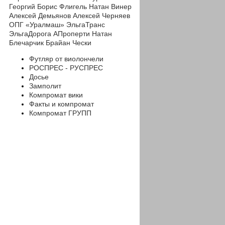
Георгий
Борис Флигель
Натан Винер
Алексей Демьянов
Алексей Черняев
ОПГ «Уралмаш»
ЭльгаТранс
ЭльгаДорога
АПроперти
Натан
Блечарчик
Брайан Чески
Футляр от виолончели
РОСПРЕС - РУСПРЕС
Досье
Замполит
Компромат вики
Факты и компромат
Компромат ГРУПП