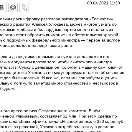
09.04.2021 11:39
оловины расшифровку разговора руководителя «Роснефти»
ского развития Алексея Улюкаева, может многое узнать об
рафтовые колбасы и бильярдные партии можно оставить за
то этого стоит обратить внимание на обстоятельства краткой
амью подсудимых федерального министра — первое за долгое
тина должностное лицо такого ранга.
аева и двадцатикилограммовая сумка с долларами в его
кие аргументы против того, чтобы считать экс-министра
ятельств. Сумку с деньгами он положил в машину сам, ключ от
аже защитники Улюкаева не могут придумать такого объяснения
глядел бы виноватым. И все же, если мы попробуем оценить
ьную логику, то заметим много странностей и нестыковок в
 сделке.
ного пресс-релиза Следственного комитета. В нём
ученной Улюкаевым, составляет $2 млн. При этом сделка по
капитала «Башнефти» стоила «Роснефти» около 330 млрд руб.
азаться за решеткой, Улюкаев потребовал взятку в размере
. Не слишком ли мало для человека, который хочет