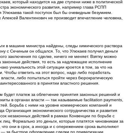
юкаев, который находится на две ступени ниже в политической
истра экономического развития, например глава РСПП
ля Улюкаева такой поступок был бы очевидным безумием.
 Алексей Валентинович не производит впечатление человека,
ьги в машине министра найдены, следы химического раствора
ону с Сечиным он общался. То, что Улюкаев получил деньги
го заключения по сделке, ничего не меняет. Взятку можно
за законные действия, то есть за надлежащее исполнение
ко уникальность этой ситуации кроется в том, за что на
. Чтобы ответить на этот вопрос, надо либо поработать
й власти, либо попытаться пройти через бюрократическую
заинтересованного в принятии властного решения.
 будет платеж за облегчение принятия законных решений и
иты в органах власти — так называемые facilitation payments,
ей. Борьба с ними на уровне коммерческих компаний и
огда Организация экономического сотрудничества и развития
сок незаконных действий в рамках Конвенции по борьбе с
 лиц. Формально это деньги, которые платятся чиновникам за
, что они в срок, а иногда и с опережением срока выполняют
е — за быстрое оформление сделки по приватизации