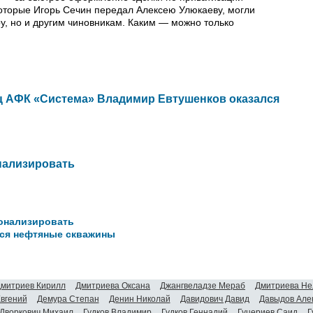
которые Игорь Сечин передал Алексею Улюкаеву, могли
у, но и другим чиновникам. Каким — можно только
ц АФК «Система» Владимир Евтушенков оказался
нализировать
ионализировать
ься нефтяные скважины
митриев Кирилл
Дмитриева Оксана
Джангвеладзе Мераб
Дмитриева Не
Евгений
Демура Степан
Денин Николай
Давидович Давид
Давыдов Але
Дворкович Михаил
Гудков Владимир
Гудков Геннадий
Гуцериев Саид
Г