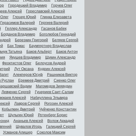
ор
Городецкий Владимир
Горчев Олег
деев Алексей
Гореславский Алексей
 Олег
Глоцер Юрий
Глинка Елизавета
Герасимов Валерий
Гергиев Валерий
й
Геллер Александр
Гасанов Бабек
Богданов Владимир
Боголюбов Геннадий
Андрей
Березкин Григорий
Беляев Сергей
ей
Бах Томас
Баумгертнер Владислав
ьчук Татьяна
Баков Альберт
Баков Антон
рия
Якушев Владимир
Щукин Александр
Феоктистов Олег
Белоусов Андрей
итрий
Лут Оксана
Кудрин Алексей
Вагит
Алекперов Юсуф
Рашников Виктор
в Руслан
Еремеев Дмитрий
Сиенко Олег
Варшавский Вадим
Магомедов Зиявудин
Левченко Сергей
Гуцериев Саит-Салам
люкаев Алексей
Набиуллина Эльвира
ексей
Лавров Сергей
Рогозин Алексей
Кобылкин Дмитрий
Чуйченко Константин
рт
Шульгин Юрий
Ротенберг Борис
еонид
Ананьев Алексей
Волож Аркадий
вгений
Шувалов Игорь
Галицкий Сергей
Усманов Алишер
Соколов Максим