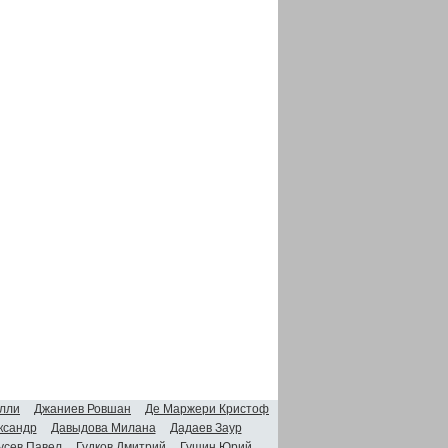
лли
Джаниев Ровшан
Де Маржери Кристоф
ксандр
Давыдова Милана
Дадаев Заур
усев Павел
Гудков Дмитрий
Гущин Юрий