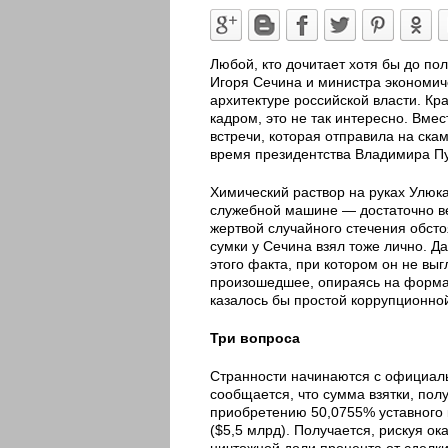
Любой, кто дочитает хотя бы до п
Игоря Сечина и министра экономиче
архитектуре российской власти. К
кадром, это не так интересно. Вмес
встречи, которая отправила на ск
время президентства Владимира Пу
Химический раствор на руках Улюк
служебной машине — достаточно вес
жертвой случайного стечения обсто
сумки у Сечина взял тоже лично. Д
этого факта, при котором он не вы
произошедшее, опираясь на формал
казалось бы простой коррупционной
Три вопроса
Странности начинаются с официаль
сообщается, что сумма взятки, пол
приобретению 50,0755% уставного 
($5,5 млрд). Получается, рискуя ок
ничтожной доли процента от сделки