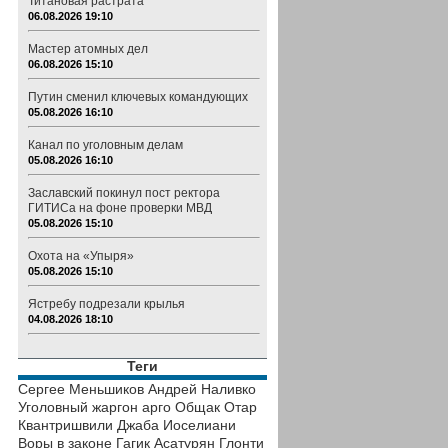
Титановая растрата
06.08.2026 19:10
Мастер атомных дел
06.08.2026 15:10
Путин сменил ключевых командующих
05.08.2026 16:10
Канал по уголовным делам
05.08.2026 16:10
Заславский покинул пост ректора
ГИТИСа на фоне проверки МВД
05.08.2026 15:10
Охота на «Упыря»
05.08.2026 15:10
Ястребу подрезали крылья
04.08.2026 18:10
Теги
Сергее Меньшиков
Андрей Наливко
Уголовный жаргон
арго
Общак
Отар
Квантришвили
Джаба Иоселиани
Воры в законе
Гагик Асатурян
Глонти