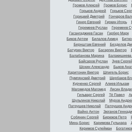
Громов Алексей
Громов Борис
Горьков Андрей
Горьков Сер
Горицкий Дмитрий
Гончаров Вал
Гинер Евгений
Гиркин Игорь
Геремеев Руслан
Геремеев С
Гасангаджиев Гасан
Гарбер Марк
Биков Артем
Билалов Ахмед
Битко
Бернштам Евгений
Безделов Дм
Батурин Виктор
Басаргин Виктор
Балабанова Марина
Балакишиева
Байсаров Руслан
Зуев Серге
Шохин Александр
Быков Ана
Харитонин Виктор
Шпигель Борис
Пумпянский Дмитрий
Щербаков Вл
Курченко Сергей
Алиев Ильхам
Магомедов Магомед
Лисин Влади
Гильварг Сергей
Тё Павел
А
Шульгинов Николай
Муров Андре
Патрушев Николай
Патрушев Андр
Вайно Антон
Зюганов Геннад
Собянин Сергей
Бирюков Петр
Минц Борис
Каримова Гульнара
Керимов Сулейман
Богатико