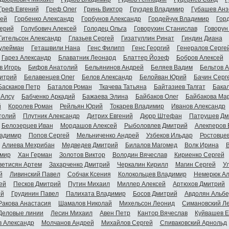
Греф Евгений
Греф Олег
Гринь Виктор
Груздев Владимир
Губашев Анз
гей
Горбенко Александр
Горбунов Александр
Гордейчук Владимир
Гор
ерий
Голубович Алексей
Голодец Ольга
Говорухин Станислав
Говорун
Гительсон Александр
Глазьев Сергей
Гизатуллин Ринат
Гиндин Диана
улейман
Геташвили Нана
Генс Филипп
Генс Георгий
Генералов Серге
Гарез Александр
Блаватник Леонард
Блаттер Йозеф
Бобров Алексей
в Игорь
Бифов Анатолий
Бельянинов Андрей
Беляев Вадим
Бельтов 
итрий
Белавенцев Олег
Белов Александр
Белойван Юрий
Бачин Серг
Баскаков Петр
Баталов Роман
Ткачева Татьяна
Байтазиев Талгат
Бакал
 Алсу
Бабченко Аркадий
Бажаева Элина
Байбаков Олег
Байбакова Ма
й
Королев Роман
Рейльян Юрий
Токарев Владимир
Иванов Александр
толий
Плутник Александр
Дитрих Евгений
Дюрр Штефан
Патрушев Дм
Белозерцев Иван
Мордашов Алексей
Рыболовлев Дмитрий
Алекперов 
адимир
Попов Сергей
Мельниченко Андрей
Узбеков Ильдар
Ростовце
Алиева Мехрибан
Медведев Дмитрий
Билалов Магомед
Волк Ирина
мир
Хан Герман
Золотов Виктор
Володин Вячеслав
Кириенко Сергей
ветисян Артем
Захарченко Дмитрий
Черкалин Кирилл
Магин Сергей
У
й
Ливинский Павел
Собчак Ксения
Колокольцев Владимир
Немерюк Ал
ей
Песков Дмитрий
Путин Михаил
Миллер Алексей
Артюхов Дмитрий
ий
Грудинин Павел
Палихата Владимир
Босов Дмитрий
Авдолян Альбе
Ракова Анастасия
Шамалов Николай
Михельсон Леонид
Симановский Л
Деловые линии
Лесин Михаил
Авен Петр
Кантор Вячеслав
Куйвашев Е
в Александр
Молчанов Андрей
Михайлов Сергей
Спиваковский Арнольд