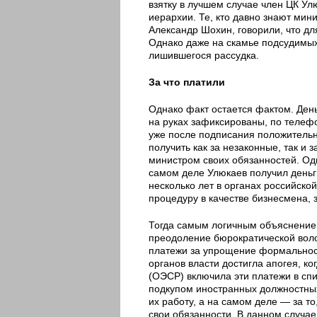
взятку в лучшем случае член ЦК Ул
иерархии. Те, кто давно знают мин
Александр Шохин, говорили, что д
Однако даже на скамье подсудимых
лишившегося рассудка.
За что платили
Однако факт остается фактом. Ден
на руках зафиксированы, по телеф
уже после подписания положительно
получить как за незаконные, так и 
министром своих обязанностей. Одна
самом деле Улюкаев получил деньги
несколько лет в органах российско
процедуру в качестве бизнесмена, 
Тогда самым логичным объяснением
преодоление бюрократической волок
платежи за упрощение формальност
органов власти достигла апогея, к
(ОЭСР) включила эти платежи в спи
подкупом иностранных должностных
их работу, а на самом деле — за то
свои обязанности. В данном случа