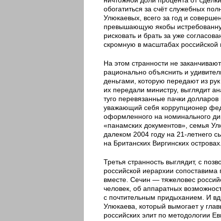
обогатиться за счёт служебных по
Улюкаевых, всего за год и соверше
превышающую якобы истребованную
рисковать и брать за уже согласо
скромную в масштабах российской 
На этом странности не заканчивают
рационально объяснить и удивите
деньгами, которую передают из рук 
их передали министру, выглядит ан
туго перевязанные пачки долларов 
уважающий себя коррупционер фед
оформленного на номинального дир
«панамских документов», семья Ул
далеком 2004 году на 21-летнего с
на Британских Виргинских островах
Третья странность выглядит, с поз
российской иерархии сопоставима 
вместе. Сечин — тяжеловес россий
человек, об аппаратных возможност
с почтительным придыханием. И вд
Улюкаева, который вымогает у гла
российских элит по методологии Е