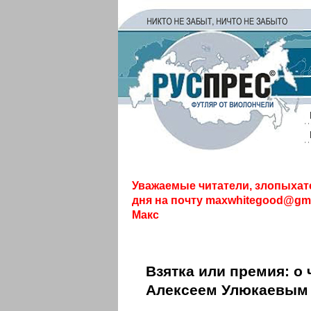
Уважаемые читатели, злопыхат
дня на почту
maxwhitegood@gma
Макс
Взятка или премия: о
Алексеем Улюкаевым