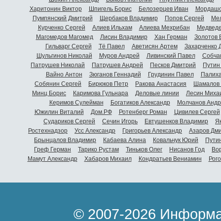
Харитонин Виктор
Шпигель Борис
Белозерцев Иван
Мордашо
Пумпянский Дмитрий
Щербаков Владимир
Попов Сергей
Мел
Курченко Сергей
Алиев Ильхам
Алиева Мехрибан
Медведе
Магомедов Магомед
Лисин Владимир
Хан Герман
Золотов 
Гильварг Сергей
Тё Павел
Аветисян Артем
Захарченко 
Шульгинов Николай
Муров Андрей
Ливинский Павел
Собча
Патрушев Николай
Патрушев Андрей
Песков Дмитрий
Путин
Вайно Антон
Зюганов Геннадий
Грудинин Павел
Палиха
Собянин Сергей
Бирюков Петр
Ракова Анастасия
Шамалов 
Минц Борис
Каримова Гульнара
Деловые линии
Лесин Миха
Керимов Сулейман
Богатиков Александр
Молчанов Андр
Южилин Виталий
Дом.РФ
Ротенберг Роман
Цивилев Сергей
Судариков Сергей
Сечин Игорь
Евтушенков Владимир
Я
Ростехнадзор
Усс Александр
Григорьев Александр
Азаров Дм
Брынцалов Владимир
Кабаева Алина
Ковальчук Юрий
Пути
Греф Герман
Тарико Рустам
Тиньков Олег
Нисанов Год
Во
Мамут Александр
Хабаров Михаил
Кондратьев Вениамин
Рог
© 2007-2026 Информа