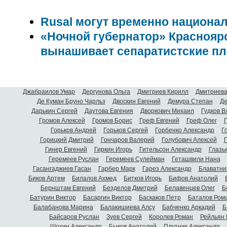
Rusal могут временно национа
«Ночной губернатор» Краснояр
вынашивает сепаратистские п
Джабраилов Умар
Дергунова Ольга
Дмитриев Кирилл
Дмитриева
Де Куман Бруно Чарльз
Двоскин Евгений
Демура Степан
Де
Дарькин Сергей
Даутова Евгения
Дворкович Михаил
Гудков 
Громов Алексей
Громов Борис
Греф Евгений
Греф Олег
Г
Горьков Андрей
Горьков Сергей
Горбенко Александр
Г
Горицкий Дмитрий
Гончаров Валерий
Голубович Алексей
Г
Гинер Евгений
Гиркин Игорь
Гительсон Александр
Глазь
Геремеев Руслан
Геремеев Сулейман
Геташвили Нана
Гасангаджиев Гасан
Гарбер Марк
Гарез Александр
Блаватни
Биков Артем
Билалов Ахмед
Битков Игорь
Бифов Анатолий
Бернштам Евгений
Безделов Дмитрий
Белавенцев Олег
Б
Батурин Виктор
Басаргин Виктор
Баскаков Петр
Баталов Ром
Балабанова Марина
Балакишиева Алсу
Бабченко Аркадий
Б
Байсаров Руслан
Зуев Сергей
Королев Роман
Рейльян
Шохин Александр
Быков Анатолий
Плутник Александр