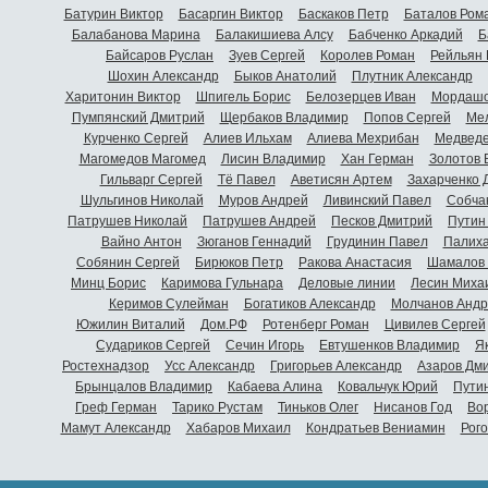
Батурин Виктор
Басаргин Виктор
Баскаков Петр
Баталов Ром
Балабанова Марина
Балакишиева Алсу
Бабченко Аркадий
Б
Байсаров Руслан
Зуев Сергей
Королев Роман
Рейльян
Шохин Александр
Быков Анатолий
Плутник Александр
Харитонин Виктор
Шпигель Борис
Белозерцев Иван
Мордашо
Пумпянский Дмитрий
Щербаков Владимир
Попов Сергей
Мел
Курченко Сергей
Алиев Ильхам
Алиева Мехрибан
Медведе
Магомедов Магомед
Лисин Владимир
Хан Герман
Золотов 
Гильварг Сергей
Тё Павел
Аветисян Артем
Захарченко 
Шульгинов Николай
Муров Андрей
Ливинский Павел
Собча
Патрушев Николай
Патрушев Андрей
Песков Дмитрий
Путин
Вайно Антон
Зюганов Геннадий
Грудинин Павел
Палиха
Собянин Сергей
Бирюков Петр
Ракова Анастасия
Шамалов 
Минц Борис
Каримова Гульнара
Деловые линии
Лесин Миха
Керимов Сулейман
Богатиков Александр
Молчанов Андр
Южилин Виталий
Дом.РФ
Ротенберг Роман
Цивилев Сергей
Судариков Сергей
Сечин Игорь
Евтушенков Владимир
Я
Ростехнадзор
Усс Александр
Григорьев Александр
Азаров Дм
Брынцалов Владимир
Кабаева Алина
Ковальчук Юрий
Пути
Греф Герман
Тарико Рустам
Тиньков Олег
Нисанов Год
Во
Мамут Александр
Хабаров Михаил
Кондратьев Вениамин
Рог