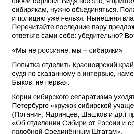
своей берлоги. Видя всё это, я пришёл
сибирякам, нужно объединяться. Пол
и полицию уже нельзя. Нынешняя вла
Перечитайте последние пару предлож
ответьте сами себе: убедительно? Вот
«Мы не россияне, мы – сибиряки»
Попытка отделить Красноярский край 
судя по сказанному в интервью, нам
Быков, не первая.
Корни сибирского сепаратизма уходят 
Петербурге «кружок сибирской учащ
(Потанин, Ядринцев, Шашков и др.) 
«Об отделении Сибири от России и с
подобной Соединённым Штатам».