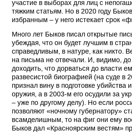
участие в выборах для лиц с непога
тяжким статьям. Но в 2020 году Быко
избранным – у него истекает срок «ф
Много лет Быков писал открытые пис
убеждая, что он будет лучшим в стра
справедливым, в натуре, как никто. В
на письма не отвечали. И, видимо, до
доходить, что дорваться до власти ем
развесистой биографией (на суде в 2
признал вину в подготовке убийства 
оружия, а в 2003-м его осудили за у
– уже по другому делу). Но если росс
позволяют «ночному губернатору» ст
всамделишным, то на фиг они ему в
Быков дал «Красноярским вестям» п