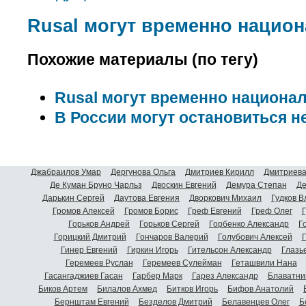
Rusal могут временно нацио
Похожие материалы (по тегу)
Rusal могут временно национа
В России могут остановиться 
Джабраилов Умар
Дергунова Ольга
Дмитриев Кирилл
Дмитриева
Де Куман Бруно Чарльз
Двоскин Евгений
Демура Степан
Де
Дарькин Сергей
Даутова Евгения
Дворкович Михаил
Гудков 
Громов Алексей
Громов Борис
Греф Евгений
Греф Олег
Г
Горьков Андрей
Горьков Сергей
Горбенко Александр
Г
Горицкий Дмитрий
Гончаров Валерий
Голубович Алексей
Г
Гинер Евгений
Гиркин Игорь
Гительсон Александр
Глазь
Геремеев Руслан
Геремеев Сулейман
Геташвили Нана
Гасангаджиев Гасан
Гарбер Марк
Гарез Александр
Блаватни
Биков Артем
Билалов Ахмед
Битков Игорь
Бифов Анатолий
Бернштам Евгений
Безделов Дмитрий
Белавенцев Олег
Б