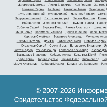
Курченко Сергей
Алиев Ильхам
Алиева Мехрибан
Медведе
Магомедов Магомед
Лисин Владимир
Хан Герман
Золотов 
Гильварг Сергей
Тё Павел
Аветисян Артем
Захарченко 
Шульгинов Николай
Муров Андрей
Ливинский Павел
Собча
Патрушев Николай
Патрушев Андрей
Песков Дмитрий
Путин
Вайно Антон
Зюганов Геннадий
Грудинин Павел
Палиха
Собянин Сергей
Бирюков Петр
Ракова Анастасия
Шамалов 
Минц Борис
Каримова Гульнара
Деловые линии
Лесин Миха
Керимов Сулейман
Богатиков Александр
Молчанов Андр
Южилин Виталий
Дом.РФ
Ротенберг Роман
Цивилев Сергей
Судариков Сергей
Сечин Игорь
Евтушенков Владимир
Я
Ростехнадзор
Усс Александр
Григорьев Александр
Азаров Дм
Брынцалов Владимир
Кабаева Алина
Ковальчук Юрий
Пути
Греф Герман
Тарико Рустам
Тиньков Олег
Нисанов Год
Во
Мамут Александр
Хабаров Михаил
Кондратьев Вениамин
Рог
© 2007-2026 Информа
Свидетельство Федеральной