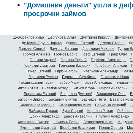
"Домашние деньги" ушли в деф
просрочки займов
Джабраилов Умар
Дергунова Ольга
Дмитриев Кирилл
Дмитриева
Де Куман Бруно Чарльз
Двоскин Евгений
Демура Степан
Де
Дарькин Сергей
Даутова Евгения
Дворкович Михаил
Гудков 
Громов Алексей
Громов Борис
Греф Евгений
Греф Олег
Г
Горьков Андрей
Горьков Сергей
Горбенко Александр
Г
Горицкий Дмитрий
Гончаров Валерий
Голубович Алексей
Г
Гинер Евгений
Гиркин Игорь
Гительсон Александр
Глазь
Геремеев Руслан
Геремеев Сулейман
Геташвили Нана
Гасангаджиев Гасан
Гарбер Марк
Гарез Александр
Блаватни
Биков Артем
Билалов Ахмед
Битков Игорь
Бифов Анатолий
Бернштам Евгений
Безделов Дмитрий
Белавенцев Олег
Б
Батурин Виктор
Басаргин Виктор
Баскаков Петр
Баталов Ром
Балабанова Марина
Балакишиева Алсу
Бабченко Аркадий
Б
Байсаров Руслан
Зуев Сергей
Королев Роман
Рейльян
Шохин Александр
Быков Анатолий
Плутник Александр
Харитонин Виктор
Шпигель Борис
Белозерцев Иван
Мордашо
Пумпянский Дмитрий
Щербаков Владимир
Попов Сергей
Мел