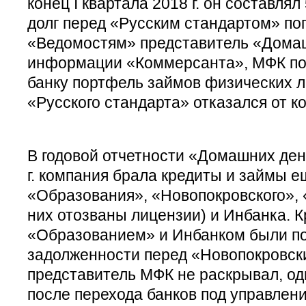
конец I квартала 2018 г. он составля
долг перед «Русским стандартом» по
«Ведомостям» представитель «Домаш
информации «Коммерсанта», МФК пог
банку портфель займов физических л
«Русского стандарта» отказался от 
В годовой отчетности «Домашних дене
г. компания брала кредиты и займы е
«Образования», «Новопокровского», «
них отозваны лицензии) и Инбанка. 
«Образованием» и Инбанком были п
задолженности перед «Новопокровски
представитель МФК не раскрывал, од
после перехода банков под управле