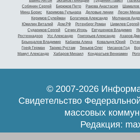
Вайно Антон
Зюганов Геннадий
Грудинин Павел
Палиха
Собянин Сергей
Бирюков Петр
Ракова Анастасия
Шамалов 
Минц Борис
Каримова Гульнара
Деловые линии
Лесин Миха
Керимов Сулейман
Богатиков Александр
Молчанов Андр
Южилин Виталий
Дом.РФ
Ротенберг Роман
Цивилев Сергей
Судариков Сергей
Сечин Игорь
Евтушенков Владимир
Я
Ростехнадзор
Усс Александр
Григорьев Александр
Азаров Дм
Брынцалов Владимир
Кабаева Алина
Ковальчук Юрий
Пути
Греф Герман
Тарико Рустам
Тиньков Олег
Нисанов Год
Во
Мамут Александр
Хабаров Михаил
Кондратьев Вениамин
Рог
© 2007-2026 Информа
Свидетельство Федеральной
массовых коммун
Редакция:
ma