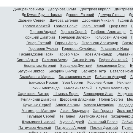
Джабраилов Умар
Дергунова Ольга
Дмитриев Кирилл
Дмитриева
Де Куман Бруно Чарльз
Двоскин Евгений
Демура Степан
Де
Дарькин Сергей
Даутова Евгения
Дворкович Михаил
Гудков 
Громов Алексей
Громов Борис
Греф Евгений
Греф Олег
Г
Горьков Андрей
Горьков Сергей
Горбенко Александр
Г
Горицкий Дмитрий
Гончаров Валерий
Голубович Алексей
Г
Гинер Евгений
Гиркин Игорь
Гительсон Александр
Глазь
Геремеев Руслан
Геремеев Сулейман
Геташвили Нана
Гасангаджиев Гасан
Гарбер Марк
Гарез Александр
Блаватни
Биков Артем
Билалов Ахмед
Битков Игорь
Бифов Анатолий
Бернштам Евгений
Безделов Дмитрий
Белавенцев Олег
Б
Батурин Виктор
Басаргин Виктор
Баскаков Петр
Баталов Ром
Балабанова Марина
Балакишиева Алсу
Бабченко Аркадий
Б
Байсаров Руслан
Зуев Сергей
Королев Роман
Рейльян
Шохин Александр
Быков Анатолий
Плутник Александр
Харитонин Виктор
Шпигель Борис
Белозерцев Иван
Мордашо
Пумпянский Дмитрий
Щербаков Владимир
Попов Сергей
Мел
Курченко Сергей
Алиев Ильхам
Алиева Мехрибан
Медведе
Магомедов Магомед
Лисин Владимир
Хан Герман
Золотов 
Гильварг Сергей
Тё Павел
Аветисян Артем
Захарченко 
Шульгинов Николай
Муров Андрей
Ливинский Павел
Собча
Патрушев Николай
Патрушев Андрей
Песков Дмитрий
Путин