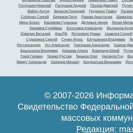
Патрушев Николай
Патрушев Андрей
Песков Дмитрий
Путин
Вайно Антон
Зюганов Геннадий
Грудинин Павел
Палиха
Собянин Сергей
Бирюков Петр
Ракова Анастасия
Шамалов 
Минц Борис
Каримова Гульнара
Деловые линии
Лесин Миха
Керимов Сулейман
Богатиков Александр
Молчанов Андр
Южилин Виталий
Дом.РФ
Ротенберг Роман
Цивилев Сергей
Судариков Сергей
Сечин Игорь
Евтушенков Владимир
Я
Ростехнадзор
Усс Александр
Григорьев Александр
Азаров Дм
Брынцалов Владимир
Кабаева Алина
Ковальчук Юрий
Пути
Греф Герман
Тарико Рустам
Тиньков Олег
Нисанов Год
Во
Мамут Александр
Хабаров Михаил
Кондратьев Вениамин
Рог
© 2007-2026 Информа
Свидетельство Федеральной
массовых коммун
Редакция:
ma