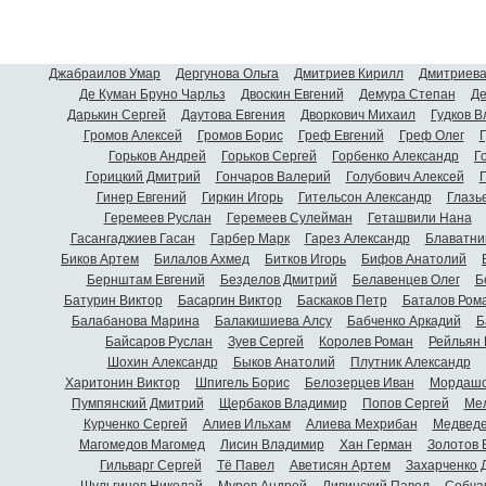
Джабраилов Умар
Дергунова Ольга
Дмитриев Кирилл
Дмитриева
Де Куман Бруно Чарльз
Двоскин Евгений
Демура Степан
Де
Дарькин Сергей
Даутова Евгения
Дворкович Михаил
Гудков 
Громов Алексей
Громов Борис
Греф Евгений
Греф Олег
Г
Горьков Андрей
Горьков Сергей
Горбенко Александр
Г
Горицкий Дмитрий
Гончаров Валерий
Голубович Алексей
Г
Гинер Евгений
Гиркин Игорь
Гительсон Александр
Глазь
Геремеев Руслан
Геремеев Сулейман
Геташвили Нана
Гасангаджиев Гасан
Гарбер Марк
Гарез Александр
Блаватни
Биков Артем
Билалов Ахмед
Битков Игорь
Бифов Анатолий
Бернштам Евгений
Безделов Дмитрий
Белавенцев Олег
Б
Батурин Виктор
Басаргин Виктор
Баскаков Петр
Баталов Ром
Балабанова Марина
Балакишиева Алсу
Бабченко Аркадий
Б
Байсаров Руслан
Зуев Сергей
Королев Роман
Рейльян
Шохин Александр
Быков Анатолий
Плутник Александр
Харитонин Виктор
Шпигель Борис
Белозерцев Иван
Мордашо
Пумпянский Дмитрий
Щербаков Владимир
Попов Сергей
Мел
Курченко Сергей
Алиев Ильхам
Алиева Мехрибан
Медведе
Магомедов Магомед
Лисин Владимир
Хан Герман
Золотов 
Гильварг Сергей
Тё Павел
Аветисян Артем
Захарченко 
Шульгинов Николай
Муров Андрей
Ливинский Павел
Собча