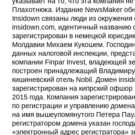
указывает на то, что эта компания н
Плахотнюка. Издание NewsMaker обн
Insidown связаны люди из окружения
insidown.com, идентичный названию
зарегистрирован в немецкой юрисди
Молдавии Михаем Кукошем. Господин 
данных налоговой инспекции, предст
компании Finpar Invest, владеющей з
построен принадлежащий Владимиру
кишиневский отель Nobil. Домен insi
зарегистрирован на кипрский офшор 
2015 года. Компания зарегистрирова
по регистрации и управлению домен
на имя вышеупомянутого Петера Пау
регистратором домена указан господ
«электронный адрес регистратора» зн