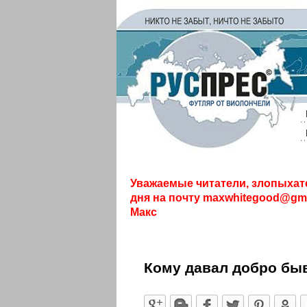
Уважаемые читатели, злопыхат
дня на почту
maxwhitegood@gma
Макс
Кому давал добро бы