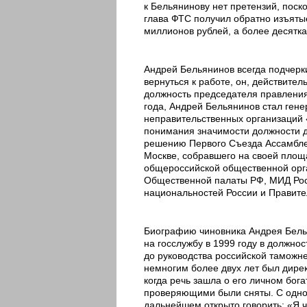
к Бельянинову нет претензий, поско
глава ФТС получил обратно изъяты
миллионов рублей, а более десятк
Андрей Бельянинов всегда подчерки
вернуться к работе, он, действител
должность председателя правления 
года, Андрей Бельянинов стал ге
неправительственных организаций
понимания значимости должности до
решению Первого Съезда Ассамблеи
Москве, собравшего на своей площа
общероссийской общественной орг
Общественной палаты РФ, МИД Росс
национальностей России и Правите
Биографию чиновника Андрея Белья
на госслужбу в 1999 году в должно
до руководства российской таможне
немногим более двух лет был дире
когда речь зашла о его личном бог
проверяющими были сняты. С одной
дальнейшем открыто говорить: «Я ч