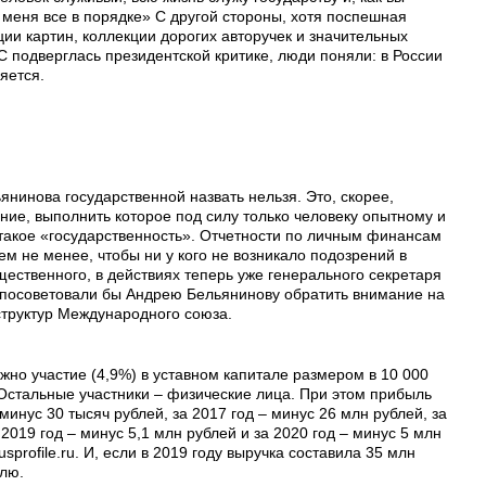
у меня все в порядке» С другой стороны, хотя поспешная
ии картин, коллекции дорогих авторучек и значительных
 подверглась президентской критике, люди поняли: в России
яется.
инова государственной назвать нельзя. Это, скорее,
ние, выполнить которое под силу только человеку опытному и
такое «государственность». Отчетности по личным финансам
ем не менее, чтобы ни у кого не возникало подозрений в
ественного, в действиях теперь уже генерального секретаря
 посоветовали бы Андрею Бельянинову обратить внимание на
структур Международного союза.
жно участие (4,9%) в уставном капитале размером в 10 000
стальные участники – физические лица. При этом прибыль
минус 30 тысяч рублей, за 2017 год – минус 26 млн рублей, за
 2019 год – минус 5,1 млн рублей и за 2020 год – минус 5 млн
sprofile.ru. И, если в 2019 году выручка составила 35 млн
улю.