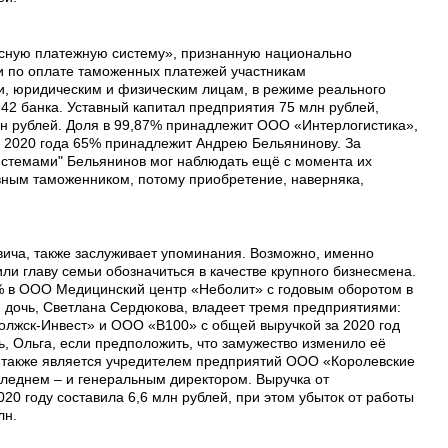
исную платежную систему», признанную национально
и по оплате таможенных платежей участникам
, юридическим и физическим лицам, в режиме реального
42 банка. Уставный капитал предприятия 75 млн рублей,
лн рублей. Доля в 99,87% принадлежит ООО «Интерлогистика»,
ря 2020 года 65% принадлежит Андрею Бельянинову. За
стемами" Бельянинов мог наблюдать ещё с момента их
авным таможенником, потому приобретение, наверняка,
ича, также заслуживает упоминания. Возможно, именно
ли главу семьи обозначиться в качестве крупного бизнесмена.
 в ООО Медицинский центр «Неболит» с годовым оборотом в
я дочь, Светлана Сердюкова, владеет тремя предприятиями:
жск-Инвест» и ООО «В100» с общей выручкой за 2020 год
, Ольга, если предположить, что замужество изменило её
 также является учредителем предприятий ООО «Королевские
леднем – и генеральным директором. Выручка от
020 году составила 6,6 млн рублей, при этом убыток от работы
лн.