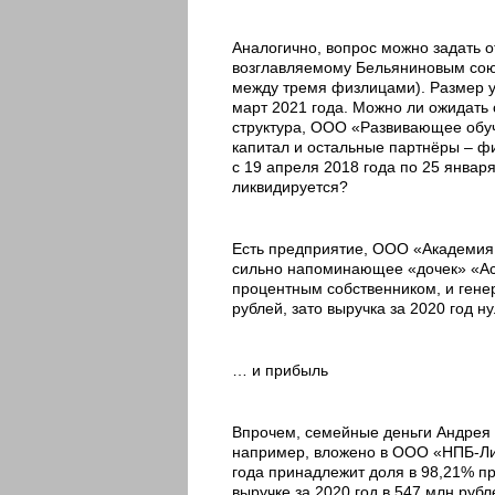
Аналогично, вопрос можно задать 
возглавляемому Бельяниновым сою
между тремя физлицами). Размер ус
март 2021 года. Можно ли ожидать 
структура, ООО «Развивающее обу
капитал и остальные партнёры – фи
с 19 апреля 2018 года по 25 января
ликвидируется?
Есть предприятие, ООО «Академия 
сильно напоминающее «дочек» «Асс
процентным собственником, и гене
рублей, зато выручка за 2020 год н
… и прибыль
Впрочем, семейные деньги Андрея Б
например, вложено в ООО «НПБ-Ли
года принадлежит доля в 98,21% пр
выручке за 2020 год в 547 млн рубл