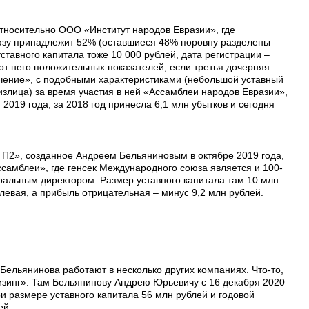
относительно ООО «Институт народов Евразии», где
зу принадлежит 52% (оставшиеся 48% поровну разделены
тавного капитала тоже 10 000 рублей, дата регистрации –
от него положительных показателей, если третья дочерняя
чение», с подобными характеристиками (небольшой уставный
злица) за время участия в ней «Ассамблеи народов Евразии»,
 2019 года, за 2018 год принесла 6,1 млн убытков и сегодня
П2», созданное Андреем Бельяниновым в октябре 2019 года,
амблеи», где генсек Международного союза является и 100-
ральным директором. Размер уставного капитала там 10 млн
улевая, а прибыль отрицательная – минус 9,2 млн рублей.
ельянинова работают в несколько других компаниях. Что-то,
зинг». Там Бельянинову Андрею Юрьевичу с 16 декабря 2020
и размере уставного капитала 56 млн рублей и годовой
ей.