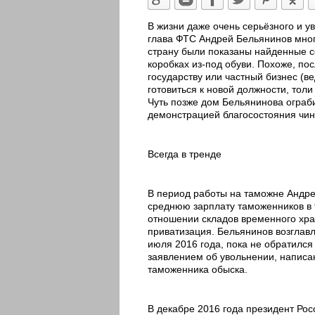
В жизни даже очень серьёзного и ув
глава ФТС Андрей Бельянинов мног
страну были показаны найденные с
коробках из-под обуви. Похоже, по
государству или частный бизнес (в
готовиться к новой должности, толи 
Чуть позже дом Бельянинова ограби
демонстрацией благосостояния чин
Всегда в тренде
В период работы на таможне Андре
среднюю зарплату таможенников в 
отношении складов временного хра
приватизация. Бельянинов возглав
июля 2016 года, пока не обратилс
заявлением об увольнении, написа
таможенника обыска.
В декабре 2016 года президент Ро