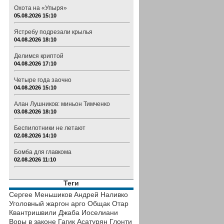
Охота на «Упыря»
05.08.2026 15:10
Ястребу подрезали крылья
04.08.2026 18:10
Делимся криптой
04.08.2026 17:10
Четыре года заочно
04.08.2026 15:10
Алан Лушников: миньон Тимченко
03.08.2026 18:10
Беспилотники не летают
02.08.2026 14:10
Бомба для главкома
02.08.2026 11:10
Теги
Сергее Меньшиков
Андрей Наливко
Уголовный жаргон
арго
Общак
Отар
Квантришвили
Джаба Иоселиани
Воры в законе
Гагик Асатурян
Глонти