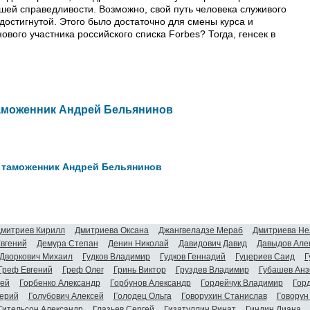
шей справедливости. Возможно, свой путь человека служивого
остигнутой. Этого было достаточно для смены курса и
ового участника российского списка Forbes? Тогда, генсек в
аможенник Андрей Бельянинов
 таможенник Андрей Бельянинов
митриев Кирилл
Дмитриева Оксана
Джангвеладзе Мераб
Дмитриева Не
Евгений
Демура Степан
Денин Николай
Давидович Давид
Давыдов Але
Дворкович Михаил
Гудков Владимир
Гудков Геннадий
Гуцериев Саид
Г
Греф Евгений
Греф Олег
Гринь Виктор
Груздев Владимир
Губашев Анз
гей
Горбенко Александр
Горбунов Александр
Гордейчук Владимир
Гор
ерий
Голубович Алексей
Голодец Ольга
Говорухин Станислав
Говорун
Гительсон Александр
Глазьев Сергей
Гизатуллин Ринат
Гиндин Диана