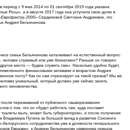
 период с 9 мая 2014 по 01 сентября 2019 года указана
е Росы», а в августе 2017 года она уступила свою долю в
 «Еврофактор-2000» Сердюковой Светлане Андреевне, что
мье Андрея Бельянинова.
есе семьи Бельянинова наталкивает на естественный вопрос:
, человек служивый или уже бизнесмен? Раньше он говорил:
 другое место — будем служить там». Насколько удобно будет,
утяжеленного финансовыми активами и возрастом Андрея
венном посту? Как он сам отреагирует на такой призыв? Мы же
человек уникальный, который должен уже сейчас занять
кого чиновничества.
 после переживаний от публичного «выворачивания
лов о том, что он «будет работать там, куда поставит
т туалеты мыть, может быть губернатором», и после получения
ии Владимира Путина за большой вклад в развитие Союзного
о-белорусского сотрудничества уже в должности генерального
одов Евразии», к Андрею Бельянинову наверняка пришла