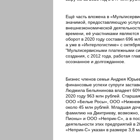
Ещё часть вложена в «Мультисерв
значимой, предоставляющую услуг
внешнеэкономической деятельности
времени, её участниками являются 
оборот в 2020 году составил 696 м
а уже в «Интерлогистике» с октяб
"Мультисервисными платежными си
создания, с 2012 года, работая гл
осознанное и долгожданное.
Бизнес членов семьи Андрея Юрьев
финансовые успехи супруги застави
Людмила Бельянинова владеет 60%
2020 году 963 млн рублей. Старша
ООО «Белые Росы», ООО «Нижневол
около 45 млн рублей. Младшая дочь
фамилию на Дмитриеву, возможно,
Пионы» и ООО «Неприк-С», а в пос
деятельности этих предприятий в 2
«Неприк-С» указан в размере 3,8 м