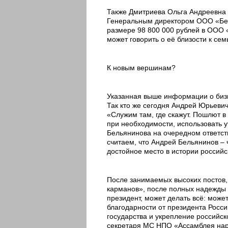
Также Дмитриева Ольга Андреевна в
Генеральным директором ООО «Белы
размере 98 800 000 рублей в ООО
может говорить о её близости к се
К новым вершинам?
Указанная выше информации о бизн
Так кто же сегодня Андрей Юрьевич
«Служим там, где скажут. Пошлют в
при необходимости, использовать 
Бельянинова на очередном ответст
считаем, что Андрей Бельянинов – 
достойное место в истории российс
После занимаемых высоких постов,
карманов», после полных надежды с
президент, может делать всё: може
благодарности от президента Росс
государства и укрепление российск
секретаря МС НПО «Ассамблея нар