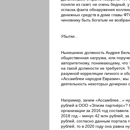
поняли из газет, не очень бедный, 
огласка факта обнаружения коллекц
денежных средств в доме главы ФТС
чиновнику быть богатым не возбран
Убытки…
Нынешнюю должность Андрея Бельян
общественная нагрузка, или поруче
авторитетному, понимающему, что 
на такой должности не требуется. Т
разумной корреляции личного и общ
«Ассамблеи народов Евразии», мы
деятельность некоторых дочерних 
Например, зачем «Ассамблее...» ну
рублей в ООО «Элиэм партнёрс»? О
организации за 2016 год составила 
2018 год – минус 42 млн рублей, за
рублей, согласно данным портала ru
рублей, то в 2020 году она равна н