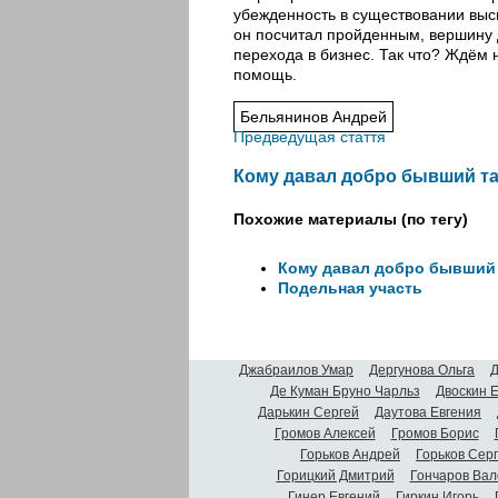
убежденность в существовании выс
он посчитал пройденным, вершину д
перехода в бизнес. Так что? Ждём н
помощь.
Бельянинов Андрей
Предведущая стаття
Кому давал добро бывший т
Похожие материалы (по тегу)
Кому давал добро бывший
Подельная участь
Джабраилов Умар
Дергунова Ольга
Д
Де Куман Бруно Чарльз
Двоскин 
Дарькин Сергей
Даутова Евгения
Громов Алексей
Громов Борис
Горьков Андрей
Горьков Сер
Горицкий Дмитрий
Гончаров Вал
Гинер Евгений
Гиркин Игорь