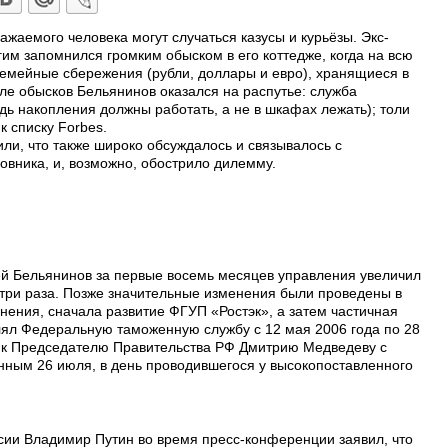
ажаемого человека могут случаться казусы и курьёзы. Экс-
им запомнился громким обыском в его коттедже, когда на всю
емейные сбережения (рубли, доллары и евро), хранящиеся в
сле обысков Бельянинов оказался на распутье: служба
едь накопления должны работать, а не в шкафах лежать); толи
к списку Forbes.
ли, что также широко обсуждалось и связывалось с
овника, и, возможно, обострило дилемму.
й Бельянинов за первые восемь месяцев управления увеличил
три раза. Позже значительные изменения были проведены в
нения, сначала развитие ФГУП «Ростэк», а затем частичная
лял Федеральную таможенную службу с 12 мая 2006 года по 28
я к Председателю Правительства РФ Дмитрию Медведеву с
нным 26 июля, в день проводившегося у высокопоставленного
ссии Владимир Путин во время пресс-конференции заявил, что