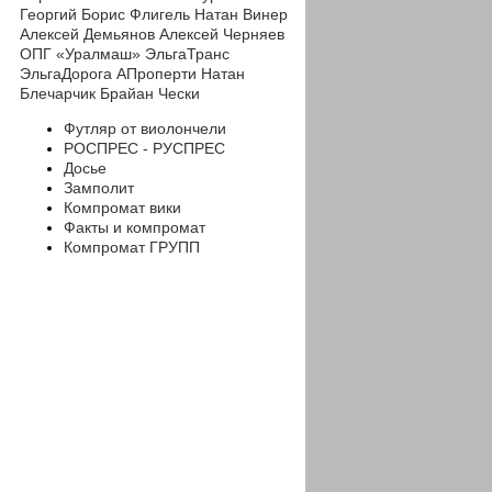
Георгий
Борис Флигель
Натан Винер
Алексей Демьянов
Алексей Черняев
ОПГ «Уралмаш»
ЭльгаТранс
ЭльгаДорога
АПроперти
Натан
Блечарчик
Брайан Чески
Футляр от виолончели
РОСПРЕС - РУСПРЕС
Досье
Замполит
Компромат вики
Факты и компромат
Компромат ГРУПП