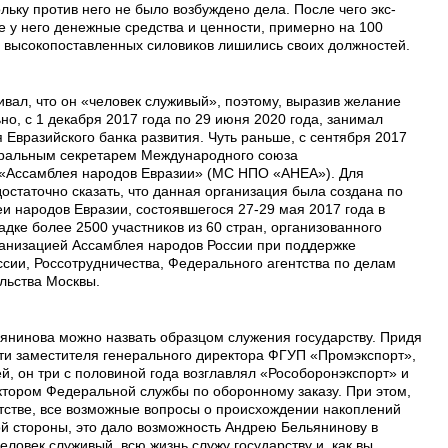
льку против него не было возбуждено дела. После чего экс-
е у него денежные средства и ценности, примерно на 100
а высокопоставленных силовиков лишились своих должностей.
вал, что он «человек служивый», поэтому, выразив желание
ьно, с 1 декабря 2017 года по 29 июня 2020 года, занимал
Евразийского банка развития. Чуть раньше, с сентября 2017
неральным секретарем Международного союза
 «Ассамблея народов Евразии» (МС НПО «АНЕА»). Для
статочно сказать, что данная организация была создана по
 народов Евразии, состоявшегося 27-29 мая 2017 года в
дке более 2500 участников из 60 стран, организованного
анизацией Ассамблея народов России при поддержке
ии, Россотрудничества, Федерального агентства по делам
льства Москвы.
нинова можно назвать образцом служения государству. Придя
сти заместителя генерального директора ФГУП «Промэкспорт»,
й, он три с половиной года возглавлял «Рособоронэкспорт» и
ктором Федеральной службы по оборонному заказу. При этом,
атстве, все возможные вопросы о происхождении накоплений
 стороны, это дало возможность Андрею Бельянинову в
еловек служивый, всю жизнь служу государству и, как вы