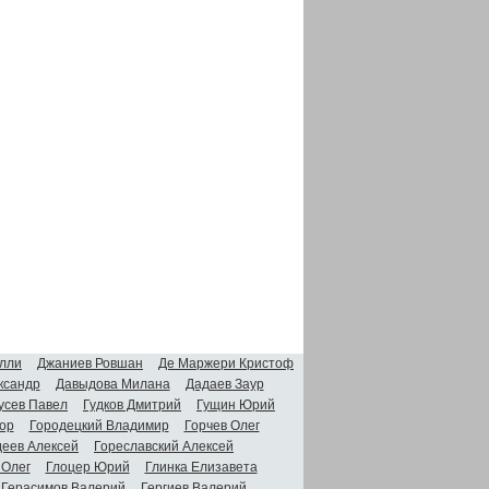
лли
Джаниев Ровшан
Де Маржери Кристоф
ксандр
Давыдова Милана
Дадаев Заур
усев Павел
Гудков Дмитрий
Гущин Юрий
ор
Городецкий Владимир
Горчев Олег
деев Алексей
Гореславский Алексей
 Олег
Глоцер Юрий
Глинка Елизавета
Герасимов Валерий
Гергиев Валерий