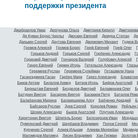
поддержки президента
Джабраилов Умар
Дергунова Ольга
Дмитриев Кирилл
Дмитриева
Де Куман Бруно Чарльз
Двоскин Евгений
Демура Степан
Де
Дарькин Сергей
Даутова Евгения
Дворкович Михаил
Гудков 
Громов Алексей
Громов Борис
Греф Евгений
Греф Олег
Г
Горьков Андрей
Горьков Сергей
Горбенко Александр
Г
Горицкий Дмитрий
Гончаров Валерий
Голубович Алексей
Г
Гинер Евгений
Гиркин Игорь
Гительсон Александр
Глазь
Геремеев Руслан
Геремеев Сулейман
Геташвили Нана
Гасангаджиев Гасан
Гарбер Марк
Гарез Александр
Блаватни
Биков Артем
Билалов Ахмед
Битков Игорь
Бифов Анатолий
Бернштам Евгений
Безделов Дмитрий
Белавенцев Олег
Б
Батурин Виктор
Басаргин Виктор
Баскаков Петр
Баталов Ром
Балабанова Марина
Балакишиева Алсу
Бабченко Аркадий
Б
Байсаров Руслан
Зуев Сергей
Королев Роман
Рейльян
Шохин Александр
Быков Анатолий
Плутник Александр
Харитонин Виктор
Шпигель Борис
Белозерцев Иван
Мордашо
Пумпянский Дмитрий
Щербаков Владимир
Попов Сергей
Мел
Курченко Сергей
Алиев Ильхам
Алиева Мехрибан
Медведе
Магомедов Магомед
Лисин Владимир
Хан Герман
Золотов 