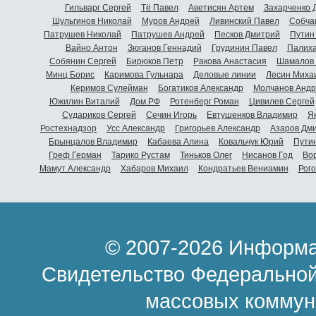
Гильварг Сергей
Тё Павел
Аветисян Артем
Захарченко 
Шульгинов Николай
Муров Андрей
Ливинский Павел
Собча
Патрушев Николай
Патрушев Андрей
Песков Дмитрий
Путин
Вайно Антон
Зюганов Геннадий
Грудинин Павел
Палиха
Собянин Сергей
Бирюков Петр
Ракова Анастасия
Шамалов 
Минц Борис
Каримова Гульнара
Деловые линии
Лесин Миха
Керимов Сулейман
Богатиков Александр
Молчанов Андр
Южилин Виталий
Дом.РФ
Ротенберг Роман
Цивилев Сергей
Судариков Сергей
Сечин Игорь
Евтушенков Владимир
Я
Ростехнадзор
Усс Александр
Григорьев Александр
Азаров Дм
Брынцалов Владимир
Кабаева Алина
Ковальчук Юрий
Пути
Греф Герман
Тарико Рустам
Тиньков Олег
Нисанов Год
Во
Мамут Александр
Хабаров Михаил
Кондратьев Вениамин
Рог
© 2007-2026 Информа
Свидетельство Федеральной
массовых коммун