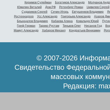
Керимов Сулейман
Богатиков Александр
Молчанов Андр
Южилин Виталий
Дом.РФ
Ротенберг Роман
Цивилев Сергей
Судариков Сергей
Сечин Игорь
Евтушенков Владимир
Я
Ростехнадзор
Усс Александр
Григорьев Александр
Азаров Дм
Брынцалов Владимир
Кабаева Алина
Ковальчук Юрий
Пути
Греф Герман
Тарико Рустам
Тиньков Олег
Нисанов Год
Во
Мамут Александр
Хабаров Михаил
Кондратьев Вениамин
Рог
© 2007-2026 Информа
Свидетельство Федеральной
массовых коммун
Редакция:
ma