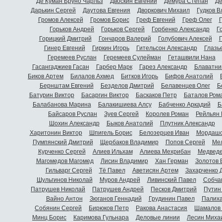
Де Куман Бруно Чарльз
Двоскин Евгений
Демура Степан
Де
Дарькин Сергей
Даутова Евгения
Дворкович Михаил
Гудков 
Громов Алексей
Громов Борис
Греф Евгений
Греф Олег
Г
Горьков Андрей
Горьков Сергей
Горбенко Александр
Г
Горицкий Дмитрий
Гончаров Валерий
Голубович Алексей
Г
Гинер Евгений
Гиркин Игорь
Гительсон Александр
Глазь
Геремеев Руслан
Геремеев Сулейман
Геташвили Нана
Гасангаджиев Гасан
Гарбер Марк
Гарез Александр
Блаватни
Биков Артем
Билалов Ахмед
Битков Игорь
Бифов Анатолий
Бернштам Евгений
Безделов Дмитрий
Белавенцев Олег
Б
Батурин Виктор
Басаргин Виктор
Баскаков Петр
Баталов Ром
Балабанова Марина
Балакишиева Алсу
Бабченко Аркадий
Б
Байсаров Руслан
Зуев Сергей
Королев Роман
Рейльян
Шохин Александр
Быков Анатолий
Плутник Александр
Харитонин Виктор
Шпигель Борис
Белозерцев Иван
Мордашо
Пумпянский Дмитрий
Щербаков Владимир
Попов Сергей
Мел
Курченко Сергей
Алиев Ильхам
Алиева Мехрибан
Медведе
Магомедов Магомед
Лисин Владимир
Хан Герман
Золотов 
Гильварг Сергей
Тё Павел
Аветисян Артем
Захарченко 
Шульгинов Николай
Муров Андрей
Ливинский Павел
Собча
Патрушев Николай
Патрушев Андрей
Песков Дмитрий
Путин
Вайно Антон
Зюганов Геннадий
Грудинин Павел
Палиха
Собянин Сергей
Бирюков Петр
Ракова Анастасия
Шамалов 
Минц Борис
Каримова Гульнара
Деловые линии
Лесин Миха