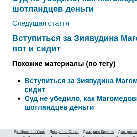
шотландцев деньги
Следущая стаття
Вступиться за Зиявудина Маг
вот и сидит
Похожие материалы (по тегу)
Вступиться за Зиявудина Магом
сидит
Суд не убедило, как Магомедо
шотландцев деньги
Джабраилов Умар
Дергунова Ольга
Дмитриев Кирилл
Дмитриева