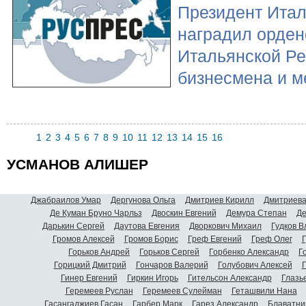
Президент Ита
наградил орден
Итальянской Ре
бизнесмена и м
1
2
3
4
5
6
7
8
9
10
11
12
13
14
15
16
УСМАНОВ АЛИШЕР
Джабраилов Умар
Дергунова Ольга
Дмитриев Кирилл
Дмитриева
Де Куман Бруно Чарльз
Двоскин Евгений
Демура Степан
Де
Дарькин Сергей
Даутова Евгения
Дворкович Михаил
Гудков 
Громов Алексей
Громов Борис
Греф Евгений
Греф Олег
Г
Горьков Андрей
Горьков Сергей
Горбенко Александр
Г
Горицкий Дмитрий
Гончаров Валерий
Голубович Алексей
Г
Гинер Евгений
Гиркин Игорь
Гительсон Александр
Глазь
Геремеев Руслан
Геремеев Сулейман
Геташвили Нана
Гасангаджиев Гасан
Гарбер Марк
Гарез Александр
Блаватни