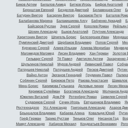
Биков Артем
Билалов Ахмед
Битков Игорь
Бифов Анатолий
Бернштам Евгений
Безделов Дмитрий
Белавенцев Олег
Б
Батурин Виктор
Басаргин Виктор
Баскаков Петр
Баталов Ром
Балабанова Марина
Балакишиева Алсу
Бабченко Аркадий
Б
Байсаров Руслан
Зуев Сергей
Королев Роман
Рейльян
Шохин Александр
Быков Анатолий
Плутник Александр
Харитонин Виктор
Шпигель Борис
Белозерцев Иван
Мордашо
Пумпянский Дмитрий
Щербаков Владимир
Попов Сергей
Мел
Курченко Сергей
Алиев Ильхам
Алиева Мехрибан
Медведе
Магомедов Магомед
Лисин Владимир
Хан Герман
Золотов 
Гильварг Сергей
Тё Павел
Аветисян Артем
Захарченко 
Шульгинов Николай
Муров Андрей
Ливинский Павел
Собча
Патрушев Николай
Патрушев Андрей
Песков Дмитрий
Путин
Вайно Антон
Зюганов Геннадий
Грудинин Павел
Палиха
Собянин Сергей
Бирюков Петр
Ракова Анастасия
Шамалов 
Минц Борис
Каримова Гульнара
Деловые линии
Лесин Миха
Керимов Сулейман
Богатиков Александр
Молчанов Андр
Южилин Виталий
Дом.РФ
Ротенберг Роман
Цивилев Сергей
Судариков Сергей
Сечин Игорь
Евтушенков Владимир
Я
Ростехнадзор
Усс Александр
Григорьев Александр
Азаров Дм
Брынцалов Владимир
Кабаева Алина
Ковальчук Юрий
Пути
Греф Герман
Тарико Рустам
Тиньков Олег
Нисанов Год
Во
Мамут Александр
Хабаров Михаил
Кондратьев Вениамин
Рог