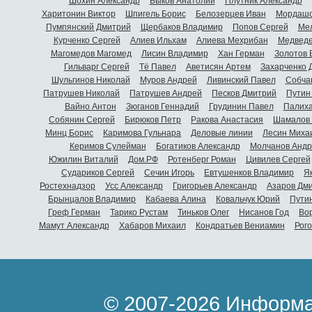
Шохин Александр
Быков Анатолий
Плутник Александр
Харитонин Виктор
Шпигель Борис
Белозерцев Иван
Мордашо
Пумпянский Дмитрий
Щербаков Владимир
Попов Сергей
Мел
Курченко Сергей
Алиев Ильхам
Алиева Мехрибан
Медведе
Магомедов Магомед
Лисин Владимир
Хан Герман
Золотов 
Гильварг Сергей
Тё Павел
Аветисян Артем
Захарченко 
Шульгинов Николай
Муров Андрей
Ливинский Павел
Собча
Патрушев Николай
Патрушев Андрей
Песков Дмитрий
Путин
Вайно Антон
Зюганов Геннадий
Грудинин Павел
Палиха
Собянин Сергей
Бирюков Петр
Ракова Анастасия
Шамалов 
Минц Борис
Каримова Гульнара
Деловые линии
Лесин Миха
Керимов Сулейман
Богатиков Александр
Молчанов Андр
Южилин Виталий
Дом.РФ
Ротенберг Роман
Цивилев Сергей
Судариков Сергей
Сечин Игорь
Евтушенков Владимир
Я
Ростехнадзор
Усс Александр
Григорьев Александр
Азаров Дм
Брынцалов Владимир
Кабаева Алина
Ковальчук Юрий
Пути
Греф Герман
Тарико Рустам
Тиньков Олег
Нисанов Год
Во
Мамут Александр
Хабаров Михаил
Кондратьев Вениамин
Рог
© 2007-2026 Информа