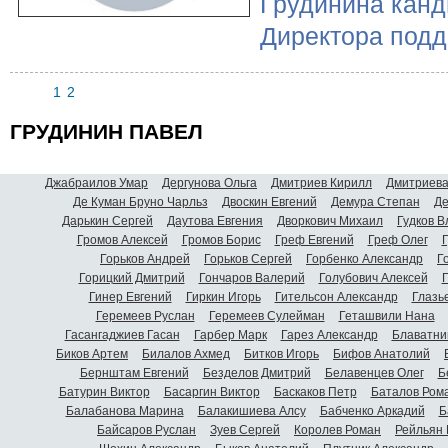
Грудинина канд
Директора подд
1
2
ГРУДИНИН ПАВЕЛ
Джабраилов Умар
Дергунова Ольга
Дмитриев Кирилл
Дмитриева
Де Куман Бруно Чарльз
Двоскин Евгений
Демура Степан
Де
Дарькин Сергей
Даутова Евгения
Дворкович Михаил
Гудков 
Громов Алексей
Громов Борис
Греф Евгений
Греф Олег
Г
Горьков Андрей
Горьков Сергей
Горбенко Александр
Г
Горицкий Дмитрий
Гончаров Валерий
Голубович Алексей
Г
Гинер Евгений
Гиркин Игорь
Гительсон Александр
Глазь
Геремеев Руслан
Геремеев Сулейман
Геташвили Нана
Гасангаджиев Гасан
Гарбер Марк
Гарез Александр
Блаватни
Биков Артем
Билалов Ахмед
Битков Игорь
Бифов Анатолий
Бернштам Евгений
Безделов Дмитрий
Белавенцев Олег
Б
Батурин Виктор
Басаргин Виктор
Баскаков Петр
Баталов Ром
Балабанова Марина
Балакишиева Алсу
Бабченко Аркадий
Б
Байсаров Руслан
Зуев Сергей
Королев Роман
Рейльян