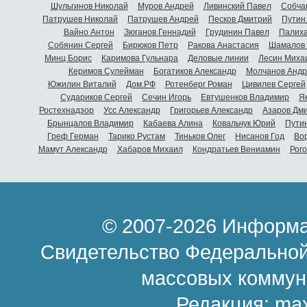
Шульгинов Николай
Муров Андрей
Ливинский Павел
Собча
Патрушев Николай
Патрушев Андрей
Песков Дмитрий
Путин
Вайно Антон
Зюганов Геннадий
Грудинин Павел
Палиха
Собянин Сергей
Бирюков Петр
Ракова Анастасия
Шамалов 
Минц Борис
Каримова Гульнара
Деловые линии
Лесин Миха
Керимов Сулейман
Богатиков Александр
Молчанов Андр
Южилин Виталий
Дом.РФ
Ротенберг Роман
Цивилев Сергей
Судариков Сергей
Сечин Игорь
Евтушенков Владимир
Я
Ростехнадзор
Усс Александр
Григорьев Александр
Азаров Дм
Брынцалов Владимир
Кабаева Алина
Ковальчук Юрий
Пути
Греф Герман
Тарико Рустам
Тиньков Олег
Нисанов Год
Во
Мамут Александр
Хабаров Михаил
Кондратьев Вениамин
Рог
© 2007-2026 Информа
Свидетельство Федеральной
массовых коммун
Редакция:
ma