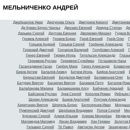
МЕЛЬНИЧЕНКО АНДРЕЙ
Джабраилов Умар
Дергунова Ольга
Дмитриев Кирилл
Дмитриева
Де Куман Бруно Чарльз
Двоскин Евгений
Демура Степан
Де
Дарькин Сергей
Даутова Евгения
Дворкович Михаил
Гудков 
Громов Алексей
Громов Борис
Греф Евгений
Греф Олег
Г
Горьков Андрей
Горьков Сергей
Горбенко Александр
Г
Горицкий Дмитрий
Гончаров Валерий
Голубович Алексей
Г
Гинер Евгений
Гиркин Игорь
Гительсон Александр
Глазь
Геремеев Руслан
Геремеев Сулейман
Геташвили Нана
Гасангаджиев Гасан
Гарбер Марк
Гарез Александр
Блаватни
Биков Артем
Билалов Ахмед
Битков Игорь
Бифов Анатолий
Бернштам Евгений
Безделов Дмитрий
Белавенцев Олег
Б
Батурин Виктор
Басаргин Виктор
Баскаков Петр
Баталов Ром
Балабанова Марина
Балакишиева Алсу
Бабченко Аркадий
Б
Байсаров Руслан
Зуев Сергей
Королев Роман
Рейльян
Шохин Александр
Быков Анатолий
Плутник Александр
Харитонин Виктор
Шпигель Борис
Белозерцев Иван
Мордашо
Пумпянский Дмитрий
Щербаков Владимир
Попов Сергей
Мел
Курченко Сергей
Алиев Ильхам
Алиева Мехрибан
Медведе
Магомедов Магомед
Лисин Владимир
Хан Герман
Золотов 
Гильварг Сергей
Тё Павел
Аветисян Артем
Захарченко 