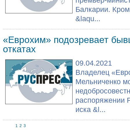
премьер-минис
Балкарии. Кроме
&laqu...
«Еврохим» подозревает быв
откатах
09.04.2021
Владелец «Евр
Мельниченко мо
недобросовестн
распоряжении F
иска &l...
1
2
3