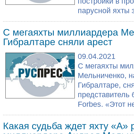
постройки в пр
парусной яхты з
С мегаяхты миллиардера Ме
Гибралтаре сняли арест
09.04.2021
С мегаяхты ми
Мельниченко, н
Гибралтаре, сня
представитель
Forbes. «Этот не
Какая судьба ждет яхту «А» 