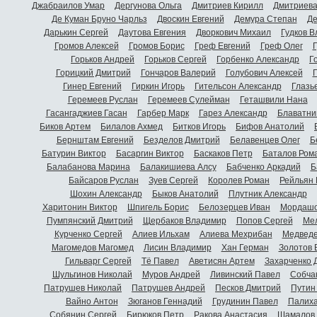
Джабраилов Умар
Дергунова Ольга
Дмитриев Кирилл
Дмитриева
Де Куман Бруно Чарльз
Двоскин Евгений
Демура Степан
Де
Дарькин Сергей
Даутова Евгения
Дворкович Михаил
Гудков 
Громов Алексей
Громов Борис
Греф Евгений
Греф Олег
Г
Горьков Андрей
Горьков Сергей
Горбенко Александр
Г
Горицкий Дмитрий
Гончаров Валерий
Голубович Алексей
Г
Гинер Евгений
Гиркин Игорь
Гительсон Александр
Глазь
Геремеев Руслан
Геремеев Сулейман
Геташвили Нана
Гасангаджиев Гасан
Гарбер Марк
Гарез Александр
Блаватни
Биков Артем
Билалов Ахмед
Битков Игорь
Бифов Анатолий
Бернштам Евгений
Безделов Дмитрий
Белавенцев Олег
Б
Батурин Виктор
Басаргин Виктор
Баскаков Петр
Баталов Ром
Балабанова Марина
Балакишиева Алсу
Бабченко Аркадий
Б
Байсаров Руслан
Зуев Сергей
Королев Роман
Рейльян
Шохин Александр
Быков Анатолий
Плутник Александр
Харитонин Виктор
Шпигель Борис
Белозерцев Иван
Мордашо
Пумпянский Дмитрий
Щербаков Владимир
Попов Сергей
Мел
Курченко Сергей
Алиев Ильхам
Алиева Мехрибан
Медведе
Магомедов Магомед
Лисин Владимир
Хан Герман
Золотов 
Гильварг Сергей
Тё Павел
Аветисян Артем
Захарченко 
Шульгинов Николай
Муров Андрей
Ливинский Павел
Собча
Патрушев Николай
Патрушев Андрей
Песков Дмитрий
Путин
Вайно Антон
Зюганов Геннадий
Грудинин Павел
Палиха
Собянин Сергей
Бирюков Петр
Ракова Анастасия
Шамалов 