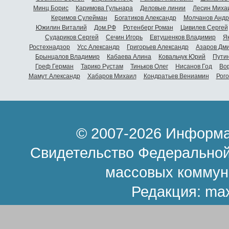
Минц Борис
Каримова Гульнара
Деловые линии
Лесин Миха
Керимов Сулейман
Богатиков Александр
Молчанов Андр
Южилин Виталий
Дом.РФ
Ротенберг Роман
Цивилев Сергей
Судариков Сергей
Сечин Игорь
Евтушенков Владимир
Я
Ростехнадзор
Усс Александр
Григорьев Александр
Азаров Дм
Брынцалов Владимир
Кабаева Алина
Ковальчук Юрий
Пути
Греф Герман
Тарико Рустам
Тиньков Олег
Нисанов Год
Во
Мамут Александр
Хабаров Михаил
Кондратьев Вениамин
Рог
© 2007-2026 Информа
Свидетельство Федеральной
массовых коммун
Редакция:
ma