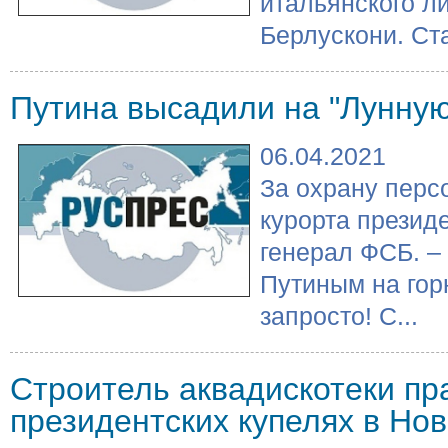
итальянского л
Берлускони. Ста
Путина высадили на "Лунную
06.04.2021
За охрану перс
курорта презид
генерал ФСБ. –
Путиным на го
запросто! С...
Строитель аквадискотеки пр
президентских купелях в Но