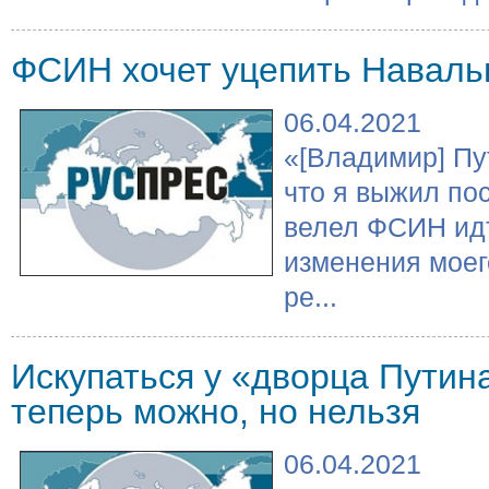
ФСИН хочет уцепить Наваль
06.04.2021
«[Владимир] Пу
что я выжил пос
велел ФСИН идт
изменения моег
ре...
Искупаться у «дворца Путин
теперь можно, но нельзя
06.04.2021