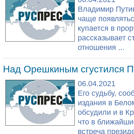
Владимир Путин
чаще появлятьс
купается в про
рассказывает ст
отношения ...
Над Орешкиным сгустился П
06.04.2021
Его судьбу, со
издания в Бело
обсудили и в К
что в ближайши
встреча президе