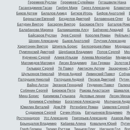
Геремеев Руслан
Геремеев Сулейман
Геташвили Нана
Гасангаджиев Гасан
Гарбер Марк
Гарез Александр
Блаватни
Биков Артем
Билалов Ахмед
Битков Игорь
Бифов Анатолий
Бернштам Евгений
Безделов Дмитрий
Белавенцев Олег
Б
Батурин Виктор
Басаргин Виктор
Баскаков Петр
Баталов Ром
Балабанова Марина
Балакишиева Алсу
Бабченко Аркадий
Б
Байсаров Руслан
Зуев Сергей
Королев Роман
Рейльян
Шохин Александр
Быков Анатолий
Плутник Александр
Харитонин Виктор
Шпигель Борис
Белозерцев Иван
Мордашо
Пумпянский Дмитрий
Щербаков Владимир
Попов Сергей
Мел
Курченко Сергей
Алиев Ильхам
Алиева Мехрибан
Медведе
Магомедов Магомед
Лисин Владимир
Хан Герман
Золотов 
Гильварг Сергей
Тё Павел
Аветисян Артем
Захарченко 
Шульгинов Николай
Муров Андрей
Ливинский Павел
Собча
Патрушев Николай
Патрушев Андрей
Песков Дмитрий
Путин
Вайно Антон
Зюганов Геннадий
Грудинин Павел
Палиха
Собянин Сергей
Бирюков Петр
Ракова Анастасия
Шамалов 
Минц Борис
Каримова Гульнара
Деловые линии
Лесин Миха
Керимов Сулейман
Богатиков Александр
Молчанов Андр
Южилин Виталий
Дом.РФ
Ротенберг Роман
Цивилев Сергей
Судариков Сергей
Сечин Игорь
Евтушенков Владимир
Я
Ростехнадзор
Усс Александр
Григорьев Александр
Азаров Дм
Брынцалов Владимир
Кабаева Алина
Ковальчук Юрий
Пути
Греф Герман
Тарико Рустам
Тиньков Олег
Нисанов Год
Во