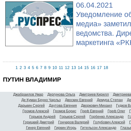
06.04.2021
Уведомление о
медиа» заметил
ведомства. Дир
маркетинга «РК
1
2
3
4
5
6
7
8
9
10
11
12
13
14
15
16
17
18
ПУТИН ВЛАДИМИР
Джабраилов Умар
Дергунова Ольга
Дмитриев Кирилл
Дмитриева
Де Куман Бруно Чарльз
Двоскин Евгений
Демура Степан
Де
Дарькин Сергей
Даутова Евгения
Дворкович Михаил
Гудков 
Громов Алексей
Громов Борис
Греф Евгений
Греф Олег
Г
Горьков Андрей
Горьков Сергей
Горбенко Александр
Г
Горицкий Дмитрий
Гончаров Валерий
Голубович Алексей
Г
Гинер Евгений
Гиркин Игорь
Гительсон Александр
Глазь