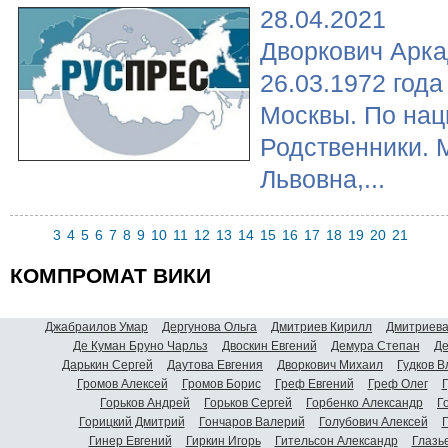
28.04.2021
Дворкович Арк
26.03.1972 год
Москвы. По нац
Родственники. 
Львовна,...
3
4
5
6
7
8
9
10
11
12
13
14
15
16
17
18
19
20
21
КОМПРОМАТ ВИКИ
Джабраилов Умар
Дергунова Ольга
Дмитриев Кирилл
Дмитриева
Де Куман Бруно Чарльз
Двоскин Евгений
Демура Степан
Де
Дарькин Сергей
Даутова Евгения
Дворкович Михаил
Гудков 
Громов Алексей
Громов Борис
Греф Евгений
Греф Олег
Г
Горьков Андрей
Горьков Сергей
Горбенко Александр
Г
Горицкий Дмитрий
Гончаров Валерий
Голубович Алексей
Г
Гинер Евгений
Гиркин Игорь
Гительсон Александр
Глазь