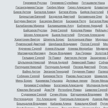
Геремеев Руслан
Геремеев Сулейман
Геташвили Нана
Гасангаджиев Гасан
Гарбер Марк
Гарез Александр
Блаватни
Биков Артем
Билалов Ахмед
Битков Игорь
Бифов Анатолий
Бернштам Евгений
Безделов Дмитрий
Белавенцев Олег
Б
Батурин Виктор
Басаргин Виктор
Баскаков Петр
Баталов Ром
Балабанова Марина
Балакишиева Алсу
Бабченко Аркадий
Б
Байсаров Руслан
Зуев Сергей
Королев Роман
Рейльян
Шохин Александр
Быков Анатолий
Плутник Александр
Харитонин Виктор
Шпигель Борис
Белозерцев Иван
Мордашо
Пумпянский Дмитрий
Щербаков Владимир
Попов Сергей
Мел
Курченко Сергей
Алиев Ильхам
Алиева Мехрибан
Медведе
Магомедов Магомед
Лисин Владимир
Хан Герман
Золотов 
Гильварг Сергей
Тё Павел
Аветисян Артем
Захарченко 
Шульгинов Николай
Муров Андрей
Ливинский Павел
Собча
Патрушев Николай
Патрушев Андрей
Песков Дмитрий
Путин
Вайно Антон
Зюганов Геннадий
Грудинин Павел
Палиха
Собянин Сергей
Бирюков Петр
Ракова Анастасия
Шамалов 
Минц Борис
Каримова Гульнара
Деловые линии
Лесин Миха
Керимов Сулейман
Богатиков Александр
Молчанов Андр
Южилин Виталий
Дом.РФ
Ротенберг Роман
Цивилев Сергей
Судариков Сергей
Сечин Игорь
Евтушенков Владимир
Я
Ростехнадзор
Усс Александр
Григорьев Александр
Азаров Дм
Брынцалов Владимир
Кабаева Алина
Ковальчук Юрий
Пути