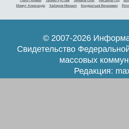
Греф Герман
Тарико Рустам
Тиньков Олег
Нисанов Год
Во
Мамут Александр
Хабаров Михаил
Кондратьев Вениамин
Рог
© 2007-2026 Информа
Свидетельство Федеральной
массовых коммун
Редакция:
ma