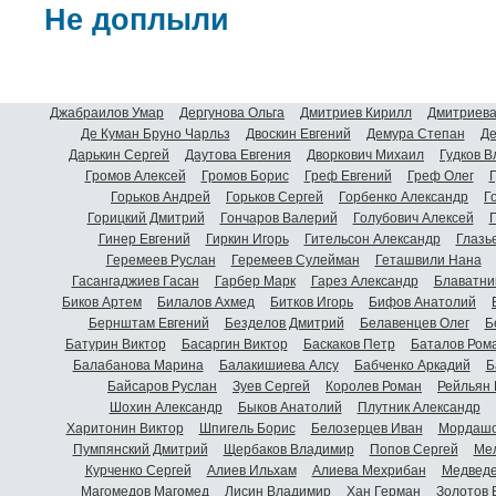
Не доплыли
Джабраилов Умар
Дергунова Ольга
Дмитриев Кирилл
Дмитриева
Де Куман Бруно Чарльз
Двоскин Евгений
Демура Степан
Де
Дарькин Сергей
Даутова Евгения
Дворкович Михаил
Гудков 
Громов Алексей
Громов Борис
Греф Евгений
Греф Олег
Г
Горьков Андрей
Горьков Сергей
Горбенко Александр
Г
Горицкий Дмитрий
Гончаров Валерий
Голубович Алексей
Г
Гинер Евгений
Гиркин Игорь
Гительсон Александр
Глазь
Геремеев Руслан
Геремеев Сулейман
Геташвили Нана
Гасангаджиев Гасан
Гарбер Марк
Гарез Александр
Блаватни
Биков Артем
Билалов Ахмед
Битков Игорь
Бифов Анатолий
Бернштам Евгений
Безделов Дмитрий
Белавенцев Олег
Б
Батурин Виктор
Басаргин Виктор
Баскаков Петр
Баталов Ром
Балабанова Марина
Балакишиева Алсу
Бабченко Аркадий
Б
Байсаров Руслан
Зуев Сергей
Королев Роман
Рейльян
Шохин Александр
Быков Анатолий
Плутник Александр
Харитонин Виктор
Шпигель Борис
Белозерцев Иван
Мордашо
Пумпянский Дмитрий
Щербаков Владимир
Попов Сергей
Мел
Курченко Сергей
Алиев Ильхам
Алиева Мехрибан
Медведе
Магомедов Магомед
Лисин Владимир
Хан Герман
Золотов 