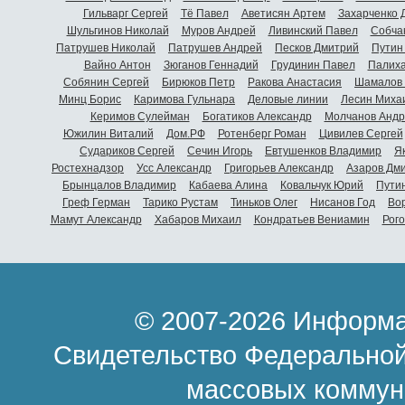
Гильварг Сергей
Тё Павел
Аветисян Артем
Захарченко 
Шульгинов Николай
Муров Андрей
Ливинский Павел
Собча
Патрушев Николай
Патрушев Андрей
Песков Дмитрий
Путин
Вайно Антон
Зюганов Геннадий
Грудинин Павел
Палиха
Собянин Сергей
Бирюков Петр
Ракова Анастасия
Шамалов 
Минц Борис
Каримова Гульнара
Деловые линии
Лесин Миха
Керимов Сулейман
Богатиков Александр
Молчанов Андр
Южилин Виталий
Дом.РФ
Ротенберг Роман
Цивилев Сергей
Судариков Сергей
Сечин Игорь
Евтушенков Владимир
Я
Ростехнадзор
Усс Александр
Григорьев Александр
Азаров Дм
Брынцалов Владимир
Кабаева Алина
Ковальчук Юрий
Пути
Греф Герман
Тарико Рустам
Тиньков Олег
Нисанов Год
Во
Мамут Александр
Хабаров Михаил
Кондратьев Вениамин
Рог
© 2007-2026 Информа
Свидетельство Федеральной
массовых коммун