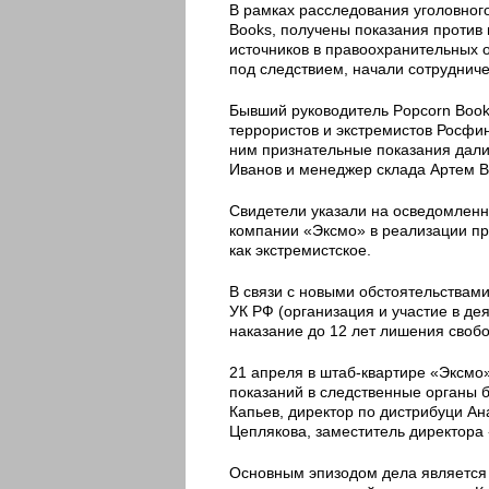
В рамках расследования уголовного
Books, получены показания против
источников в правоохранительных 
под следствием, начали сотрудниче
Бывший руководитель Popcorn Book
террористов и экстремистов Росфи
ним признательные показания дал
Иванов и менеджер склада Артем В
Свидетели указали на осведомленн
компании «Эксмо» в реализации пр
как экстремистское.
В связи с новыми обстоятельствам
УК РФ (организация и участие в д
наказание до 12 лет лишения своб
21 апреля в штаб-квартире «Эксмо
показаний в следственные органы 
Капьев, директор по дистрибуци А
Цеплякова, заместитель директора
Основным эпизодом дела является 