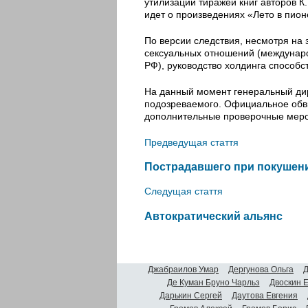
утилизации тиражей книг авторов К
идет о произведениях «Лето в пион
По версии следствия, несмотря на
сексуальных отношений (междунар
РФ), руководство холдинга способ
На данный момент генеральный дир
подозреваемого. Официальное обв
дополнительные проверочные меро
Предведущая стаття
Пострадавшего при покушени
Следущая стаття
Автократический альянс
Джабраилов Умар
Дергунова Ольга
Д
Де Куман Бруно Чарльз
Двоскин 
Дарькин Сергей
Даутова Евгения