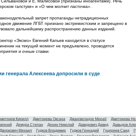
. Сильвановой и Е. Малисовой (признаны иноагентами). Речь
ерском галстуке» и «О чем молчит ласточка».
 законодательный запрет пропаганды нетрадиционных
одное движение ЛГБТ признано экстремистским и запрещено в
ствовало дальнейшему распространению данных изданий.
ектор «Эксмо» Евгений Капьев находится в статусе
инение на текущий момент не предъявлено, проводятся
приятия и очные ставки.
и генерала Алексеева допросили в суде
митриев Кирилл
Дмитриева Оксана
Джангвеладзе Мераб
Дмитриева Не
Евгений
Демура Степан
Денин Николай
Давидович Давид
Давыдов Але
Дворкович Михаил
Гудков Владимир
Гудков Геннадий
Гуцериев Саид
Г