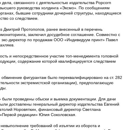
 дела, связанного с деятельностью издательства Popcorn
 высшего руководства холдинга «Эксмо». По сообщениям
органах, бывшие сотрудники дочерней структуры, находящиеся
ство со следствием.
s Дмитрий Протопопов, ранее внесенный в перечень
нмониторинга, заключил досудебное соглашение. Совместно с
и экс-директор по продажам ООО «Индивидуум принт» Павел
ахляев.
ость и непосредственное участие топ-менеджмента головной
одукции, содержание которой квалифицируется следствием
и обвинение фигурантам было переквалифицировано на ст. 282
еятельности экстремистской организации), предполагающую
оды.
» были проведены обыски и выемка документации. Для дачи
были доставлены генеральный директор издательства Евгений
натолий Норовяткин, финансовый директор Светлана
 «Первой редакции» Юлия Соколовская.
невыполнение требований об изъятии из оборота и