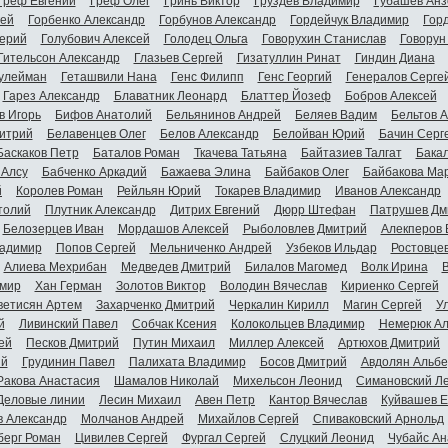
Греф Евгений
Греф Олег
Гринь Виктор
Груздев Владимир
Губашев Анз
гей
Горбенко Александр
Горбунов Александр
Гордейчук Владимир
Гор
ерий
Голубович Алексей
Голодец Ольга
Говорухин Станислав
Говорун
Гительсон Александр
Глазьев Сергей
Гизатуллин Ринат
Гиндин Диана
улейман
Геташвили Нана
Генс Филипп
Генс Георгий
Генералов Серге
Гарез Александр
Блаватник Леонард
Блаттер Йозеф
Бобров Алексей
в Игорь
Бифов Анатолий
Бельянинов Андрей
Беляев Вадим
Бельтов 
итрий
Белавенцев Олег
Белов Александр
Белойван Юрий
Бачин Серг
Баскаков Петр
Баталов Роман
Ткачева Татьяна
Байтазиев Талгат
Бакал
 Алсу
Бабченко Аркадий
Бажаева Элина
Байбаков Олег
Байбакова Ма
й
Королев Роман
Рейльян Юрий
Токарев Владимир
Иванов Александр
толий
Плутник Александр
Дитрих Евгений
Дюрр Штефан
Патрушев Дм
Белозерцев Иван
Мордашов Алексей
Рыболовлев Дмитрий
Алекперов 
адимир
Попов Сергей
Мельниченко Андрей
Узбеков Ильдар
Ростовце
Алиева Мехрибан
Медведев Дмитрий
Билалов Магомед
Волк Ирина
мир
Хан Герман
Золотов Виктор
Володин Вячеслав
Кириенко Сергей
ветисян Артем
Захарченко Дмитрий
Черкалин Кирилл
Магин Сергей
У
й
Ливинский Павел
Собчак Ксения
Колокольцев Владимир
Немерюк Ал
ей
Песков Дмитрий
Путин Михаил
Миллер Алексей
Артюхов Дмитрий
ий
Грудинин Павел
Палихата Владимир
Босов Дмитрий
Авдолян Альбе
Ракова Анастасия
Шамалов Николай
Михельсон Леонид
Симановский Л
Деловые линии
Лесин Михаил
Авен Петр
Кантор Вячеслав
Куйвашев Е
в Александр
Молчанов Андрей
Михайлов Сергей
Спиваковский Арнольд
берг Роман
Цивилев Сергей
Фургал Сергей
Слуцкий Леонид
Чубайс Ан