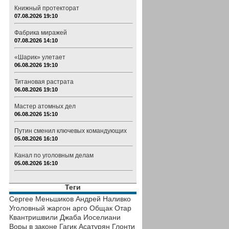
Книжный протекторат
07.08.2026 19:10
Фабрика миражей
07.08.2026 14:10
«Шарик» улетает
06.08.2026 19:10
Титановая растрата
06.08.2026 19:10
Мастер атомных дел
06.08.2026 15:10
Путин сменил ключевых командующих
05.08.2026 16:10
Канал по уголовным делам
05.08.2026 16:10
Теги
Сергее Меньшиков
Андрей Наливко
Уголовный жаргон
арго
Общак
Отар
Квантришвили
Джаба Иоселиани
Воры в законе
Гагик Асатурян
Глонти