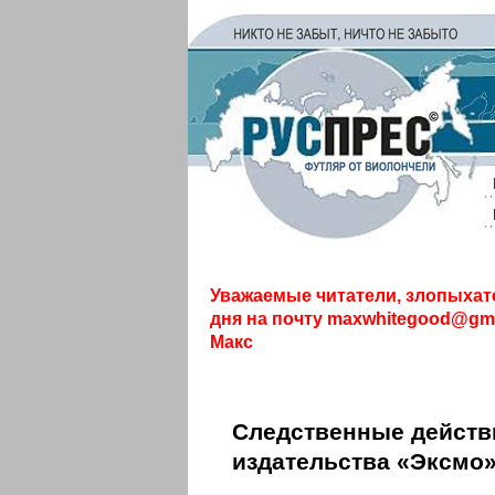
Уважаемые читатели, злопыхат
дня на почту
maxwhitegood@gma
Макс
Следственные действ
издательства «Эксмо