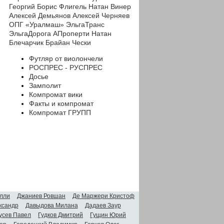
Георгий
Борис Флигель
Натан Винер
Алексей Демьянов
Алексей Черняев
ОПГ «Уралмаш»
ЭльгаТранс
ЭльгаДорога
АПроперти
Натан
Блечарчик
Брайан Чески
Футляр от виолончели
РОСПРЕС - РУСПРЕС
Досье
Замполит
Компромат вики
Факты и компромат
Компромат ГРУПП
лли
Джаниев Ровшан
Де Маржери Кристоф
ксандр
Давыдова Милана
Дадаев Заур
усев Павел
Гудков Дмитрий
Гущин Юрий