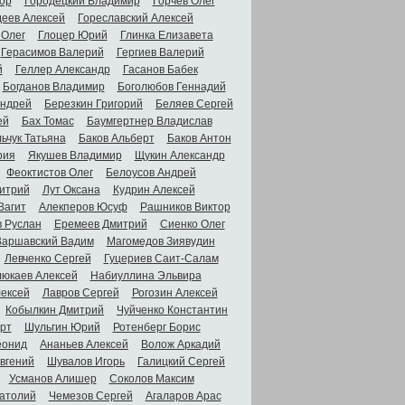
ор
Городецкий Владимир
Горчев Олег
деев Алексей
Гореславский Алексей
 Олег
Глоцер Юрий
Глинка Елизавета
Герасимов Валерий
Гергиев Валерий
й
Геллер Александр
Гасанов Бабек
Богданов Владимир
Боголюбов Геннадий
Андрей
Березкин Григорий
Беляев Сергей
ей
Бах Томас
Баумгертнер Владислав
ьчук Татьяна
Баков Альберт
Баков Антон
рия
Якушев Владимир
Щукин Александр
Феоктистов Олег
Белоусов Андрей
итрий
Лут Оксана
Кудрин Алексей
Вагит
Алекперов Юсуф
Рашников Виктор
в Руслан
Еремеев Дмитрий
Сиенко Олег
Варшавский Вадим
Магомедов Зиявудин
Левченко Сергей
Гуцериев Саит-Салам
люкаев Алексей
Набиуллина Эльвира
ексей
Лавров Сергей
Рогозин Алексей
Кобылкин Дмитрий
Чуйченко Константин
рт
Шульгин Юрий
Ротенберг Борис
еонид
Ананьев Алексей
Волож Аркадий
вгений
Шувалов Игорь
Галицкий Сергей
Усманов Алишер
Соколов Максим
атолий
Чемезов Сергей
Агаларов Арас