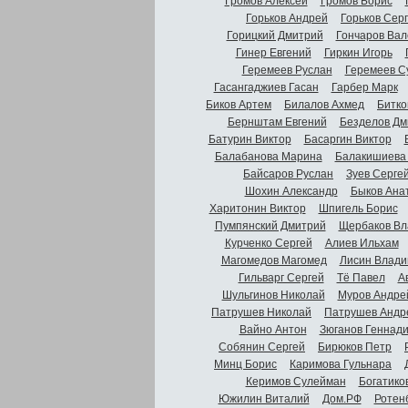
Громов Алексей
Громов Борис
Горьков Андрей
Горьков Сер
Горицкий Дмитрий
Гончаров Вал
Гинер Евгений
Гиркин Игорь
Геремеев Руслан
Геремеев С
Гасангаджиев Гасан
Гарбер Марк
Биков Артем
Билалов Ахмед
Битко
Бернштам Евгений
Безделов Дм
Батурин Виктор
Басаргин Виктор
Балабанова Марина
Балакишиева
Байсаров Руслан
Зуев Серге
Шохин Александр
Быков Ана
Харитонин Виктор
Шпигель Борис
Пумпянский Дмитрий
Щербаков Вл
Курченко Сергей
Алиев Ильхам
Магомедов Магомед
Лисин Влади
Гильварг Сергей
Тё Павел
А
Шульгинов Николай
Муров Андре
Патрушев Николай
Патрушев Андр
Вайно Антон
Зюганов Геннад
Собянин Сергей
Бирюков Петр
Минц Борис
Каримова Гульнара
Керимов Сулейман
Богатико
Южилин Виталий
Дом.РФ
Ротен