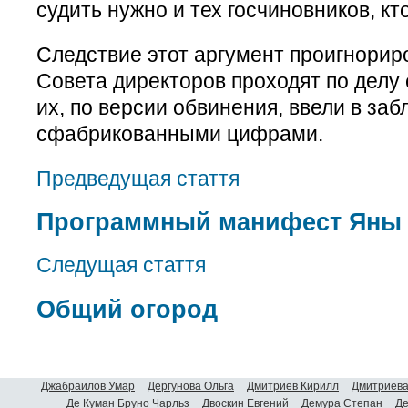
судить нужно и тех госчиновников, кт
Следствие этот аргумент проигнорир
Совета директоров проходят по делу 
их, по версии обвинения, ввели в за
сфабрикованными цифрами.
Предведущая стаття
Программный манифест Яны 
Следущая стаття
Общий огород
Джабраилов Умар
Дергунова Ольга
Дмитриев Кирилл
Дмитриева
Де Куман Бруно Чарльз
Двоскин Евгений
Демура Степан
Де