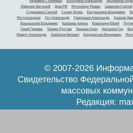
Керимов Сулейман
Богатиков Александр
Молчанов Андр
Южилин Виталий
Дом.РФ
Ротенберг Роман
Цивилев Сергей
Судариков Сергей
Сечин Игорь
Евтушенков Владимир
Я
Ростехнадзор
Усс Александр
Григорьев Александр
Азаров Дм
Брынцалов Владимир
Кабаева Алина
Ковальчук Юрий
Пути
Греф Герман
Тарико Рустам
Тиньков Олег
Нисанов Год
Во
Мамут Александр
Хабаров Михаил
Кондратьев Вениамин
Рог
© 2007-2026 Информа
Свидетельство Федеральной
массовых коммун
Редакция:
ma