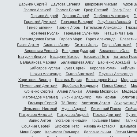
Дарькин Сергей
Даутова Евгения
Дворкович Михаил
Гудков 
Громов Алексей
Громов Борис
Греф Евгений
Греф Олег
Г
Горьков Андрей
Горьков Сергей
Горбенко Александр
Г
Горицкий Дмитрий
Гончаров Валерий
Голубович Алексей
Г
Гинер Евгений
Гиркин Игорь
Гительсон Александр
Глазь
Геремеев Руслан
Геремеев Сулейман
Геташвили Нана
Гасангаджиев Гасан
Гарбер Марк
Гарез Александр
Блаватни
Биков Артем
Билалов Ахмед
Битков Игорь
Бифов Анатолий
Бернштам Евгений
Безделов Дмитрий
Белавенцев Олег
Б
Батурин Виктор
Басаргин Виктор
Баскаков Петр
Баталов Ром
Балабанова Марина
Балакишиева Алсу
Бабченко Аркадий
Б
Байсаров Руслан
Зуев Сергей
Королев Роман
Рейльян
Шохин Александр
Быков Анатолий
Плутник Александр
Харитонин Виктор
Шпигель Борис
Белозерцев Иван
Мордашо
Пумпянский Дмитрий
Щербаков Владимир
Попов Сергей
Мел
Курченко Сергей
Алиев Ильхам
Алиева Мехрибан
Медведе
Магомедов Магомед
Лисин Владимир
Хан Герман
Золотов 
Гильварг Сергей
Тё Павел
Аветисян Артем
Захарченко 
Шульгинов Николай
Муров Андрей
Ливинский Павел
Собча
Патрушев Николай
Патрушев Андрей
Песков Дмитрий
Путин
Вайно Антон
Зюганов Геннадий
Грудинин Павел
Палиха
Собянин Сергей
Бирюков Петр
Ракова Анастасия
Шамалов 
Минц Борис
Каримова Гульнара
Деловые линии
Лесин Миха