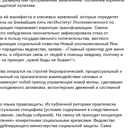
ащитной политике.
та её манифеста и ключевых заявлений, которые определят
ена на ближайшие пять лет.Институт Уполномоченного по
дерации переживает коренную трансформацию. Смена
ого омбудсмена окончательно зафиксировала отказ от
 в пользу государственного попечительства, жесткого
аризации социальной повестки.Новый уполномоченный Яна
у парадигмы ведомства, заявив - «Главный ориентир для меня
ты, а обратная связь от людей и помощь каждому, поэтому в
 на принцип „чужой беды не бывает"».
ва опирался на строгий бюрократический, процессуальный и
анный на прагматичное взаимодействие силовых и
знаменует собой приход управленцев новой волны, сделавших
молодежного активизма, волонтерских движений и системной
о языка правозащиты. Из публичной риторики практически
ссуальная специфика (условия содержания в следственных
ование, свобода собраний). На смену ей приходит концепция
вления» конкретными социальными кризисами. Ведомство
и дублирующего министерства социальной защиты. Сама
: