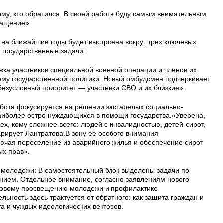
му, кто обратился. В своей работе буду самым внимательным
ращение»
 на ближайшие годы будет выстроена вокруг трех ключевых
государственные задачи:
ка участников специальной военной операции и членов их
ему государственной политики. Новый омбудсмен подчеркивает
Безусловный приоритет — участники СВО и их близкие».
абота фокусируется на решении застарелых социально-
аиболее остро нуждающихся в помощи государства.«Уверена,
ех, кому сложнее всего: людей с инвалидностью, детей-сирот,
арирует Лантратова.В зону ее особого внимания
лючая переселение из аварийного жилья и обеспечение сирот
ых прав».
ь молодежи: В самостоятельный блок выделены задачи по
нием. Отдельное внимание, согласно заявлениям нового
авовому просвещению молодежи и профилактике
ьность здесь трактуется от обратного: как защита граждан и
та и чуждых идеологических векторов.