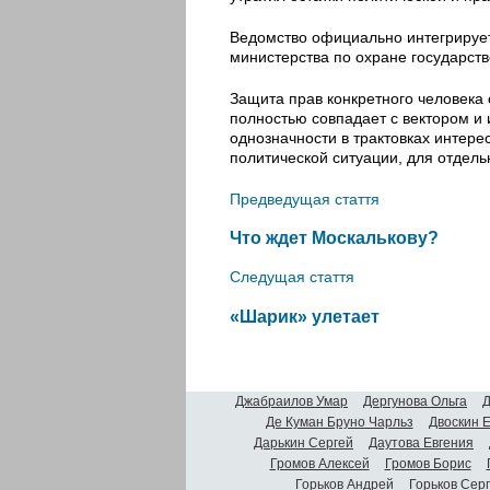
Ведомство официально интегрирует
министерства по охране государст
Защита прав конкретного человека 
полностью совпадает с вектором и 
однозначности в трактовках интере
политической ситуации, для отдел
Предведущая стаття
Что ждет Москалькову?
Следущая стаття
«Шарик» улетает
Джабраилов Умар
Дергунова Ольга
Д
Де Куман Бруно Чарльз
Двоскин 
Дарькин Сергей
Даутова Евгения
Громов Алексей
Громов Борис
Горьков Андрей
Горьков Сер