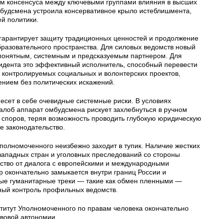
ом консенсуса между ключевыми группами влияния в высших
мбудсмена устроила консервативное крыло истеблишмента,
ей политики.
 гарантирует защиту традиционных ценностей и продолжение
бразовательного пространства. Для силовых ведомств новый
 понятным, системным и предсказуемым партнером. Для
идента это эффективный исполнитель, способный перевести
 контролируемых социальных и волонтерских проектов,
ением без политических искажений.
есет в себе очевидные системные риски. В условиях
жалоб аппарат омбудсмена рискует захлебнуться в ручном
споров, теряя возможность проводить глубокую юридическую
е законодательство.
полномоченного неизбежно заходит в тупик. Наличие жестких
западных стран и уголовных преследований со стороны
ство от диалога с европейскими и международными
р окончательно замыкается внутри границ России и
ные гуманитарные треки — такие как обмен пленными —
ный контроль профильных ведомств.
ститут Уполномоченного по правам человека окончательно
авовой автономии.