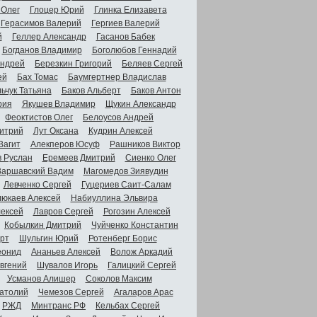
 Олег
Глоцер Юрий
Глинка Елизавета
Герасимов Валерий
Гергиев Валерий
й
Геллер Александр
Гасанов Бабек
Богданов Владимир
Боголюбов Геннадий
Андрей
Березкин Григорий
Беляев Сергей
ей
Бах Томас
Баумгертнер Владислав
ьчук Татьяна
Баков Альберт
Баков Антон
рия
Якушев Владимир
Щукин Александр
Феоктистов Олег
Белоусов Андрей
итрий
Лут Оксана
Кудрин Алексей
Вагит
Алекперов Юсуф
Рашников Виктор
в Руслан
Еремеев Дмитрий
Сиенко Олег
Варшавский Вадим
Магомедов Зиявудин
Левченко Сергей
Гуцериев Саит-Салам
люкаев Алексей
Набиуллина Эльвира
ексей
Лавров Сергей
Рогозин Алексей
Кобылкин Дмитрий
Чуйченко Константин
рт
Шульгин Юрий
Ротенберг Борис
еонид
Ананьев Алексей
Волож Аркадий
вгений
Шувалов Игорь
Галицкий Сергей
Усманов Алишер
Соколов Максим
атолий
Чемезов Сергей
Агаларов Арас
РЖД
Минтранс РФ
Кельбах Сергей