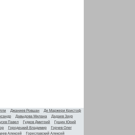
лли
Джаниев Ровшан
Де Маржери Кристоф
ксандр
Давыдова Милана
Дадаев Заур
усев Павел
Гудков Дмитрий
Гущин Юрий
ор
Городецкий Владимир
Горчев Олег
деев Алексей
Гореславский Алексей