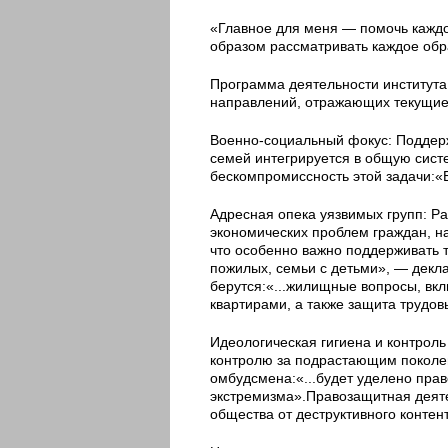
«Главное для меня — помочь каждо
образом рассматривать каждое об
Программа деятельности института
направлений, отражающих текущие 
Военно-социальный фокус: Поддерж
семей интегрируется в общую сист
бескомпромиссность этой задачи:«
Адресная опека уязвимых групп: Р
экономических проблем граждан, н
что особенно важно поддерживать т
пожилых, семьи с детьми», — декл
берутся:«...жилищные вопросы, вк
квартирами, а также защита трудов
Идеологическая гигиена и контрол
контролю за подрастающим поколе
омбудсмена:«...будет уделено пр
экстремизма».Правозащитная деятел
общества от деструктивного контен