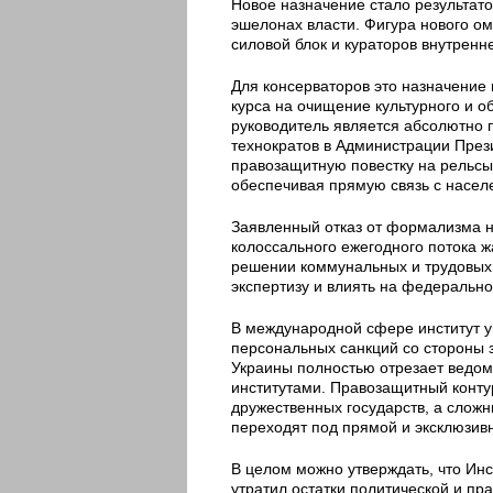
Новое назначение стало результат
эшелонах власти. Фигура нового о
силовой блок и кураторов внутренн
Для консерваторов это назначение
курса на очищение культурного и о
руководитель является абсолютно
технократов в Администрации През
правозащитную повестку на рельсы
обеспечивая прямую связь с насел
Заявленный отказ от формализма н
колоссального ежегодного потока 
решении коммунальных и трудовых 
экспертизу и влиять на федерально
В международной сфере институт у
персональных санкций со стороны 
Украины полностью отрезает ведом
институтами. Правозащитный конту
дружественных государств, а слож
переходят под прямой и эксклюзив
В целом можно утверждать, что Ин
утратил остатки политической и пр