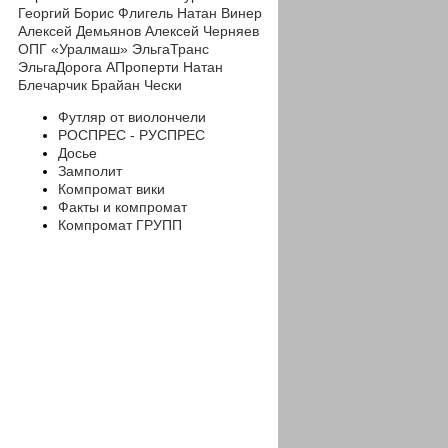
Георгий
Борис Флигель
Натан Винер
Алексей Демьянов
Алексей Черняев
ОПГ «Уралмаш»
ЭльгаТранс
ЭльгаДорога
АПроперти
Натан
Блечарчик
Брайан Чески
Футляр от виолончели
РОСПРЕС - РУСПРЕС
Досье
Замполит
Компромат вики
Факты и компромат
Компромат ГРУПП