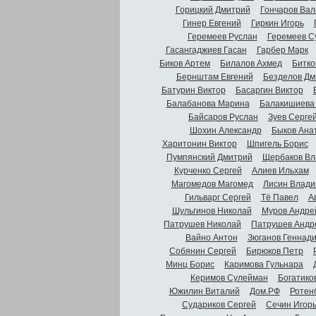
Горицкий Дмитрий
Гончаров Вал
Гинер Евгений
Гиркин Игорь
Геремеев Руслан
Геремеев С
Гасангаджиев Гасан
Гарбер Марк
Биков Артем
Билалов Ахмед
Битко
Бернштам Евгений
Безделов Дм
Батурин Виктор
Басаргин Виктор
Балабанова Марина
Балакишиева
Байсаров Руслан
Зуев Серге
Шохин Александр
Быков Ана
Харитонин Виктор
Шпигель Борис
Пумпянский Дмитрий
Щербаков Вл
Курченко Сергей
Алиев Ильхам
Магомедов Магомед
Лисин Влади
Гильварг Сергей
Тё Павел
А
Шульгинов Николай
Муров Андре
Патрушев Николай
Патрушев Андр
Вайно Антон
Зюганов Геннад
Собянин Сергей
Бирюков Петр
Минц Борис
Каримова Гульнара
Керимов Сулейман
Богатико
Южилин Виталий
Дом.РФ
Ротен
Судариков Сергей
Сечин Игор