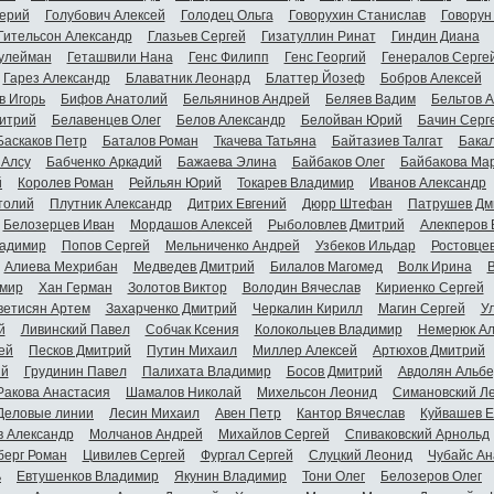
ерий
Голубович Алексей
Голодец Ольга
Говорухин Станислав
Говорун
Гительсон Александр
Глазьев Сергей
Гизатуллин Ринат
Гиндин Диана
улейман
Геташвили Нана
Генс Филипп
Генс Георгий
Генералов Серге
Гарез Александр
Блаватник Леонард
Блаттер Йозеф
Бобров Алексей
в Игорь
Бифов Анатолий
Бельянинов Андрей
Беляев Вадим
Бельтов 
итрий
Белавенцев Олег
Белов Александр
Белойван Юрий
Бачин Серг
Баскаков Петр
Баталов Роман
Ткачева Татьяна
Байтазиев Талгат
Бакал
 Алсу
Бабченко Аркадий
Бажаева Элина
Байбаков Олег
Байбакова Ма
й
Королев Роман
Рейльян Юрий
Токарев Владимир
Иванов Александр
толий
Плутник Александр
Дитрих Евгений
Дюрр Штефан
Патрушев Дм
Белозерцев Иван
Мордашов Алексей
Рыболовлев Дмитрий
Алекперов 
адимир
Попов Сергей
Мельниченко Андрей
Узбеков Ильдар
Ростовце
Алиева Мехрибан
Медведев Дмитрий
Билалов Магомед
Волк Ирина
мир
Хан Герман
Золотов Виктор
Володин Вячеслав
Кириенко Сергей
ветисян Артем
Захарченко Дмитрий
Черкалин Кирилл
Магин Сергей
У
й
Ливинский Павел
Собчак Ксения
Колокольцев Владимир
Немерюк Ал
ей
Песков Дмитрий
Путин Михаил
Миллер Алексей
Артюхов Дмитрий
ий
Грудинин Павел
Палихата Владимир
Босов Дмитрий
Авдолян Альбе
Ракова Анастасия
Шамалов Николай
Михельсон Леонид
Симановский Л
Деловые линии
Лесин Михаил
Авен Петр
Кантор Вячеслав
Куйвашев Е
в Александр
Молчанов Андрей
Михайлов Сергей
Спиваковский Арнольд
берг Роман
Цивилев Сергей
Фургал Сергей
Слуцкий Леонид
Чубайс Ан
ь
Евтушенков Владимир
Якунин Владимир
Тони Олег
Белозеров Олег