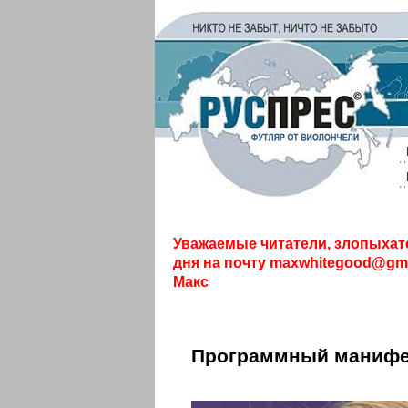
Уважаемые читатели, злопыхат
дня на почту
maxwhitegood@gma
Макс
Программный манифе