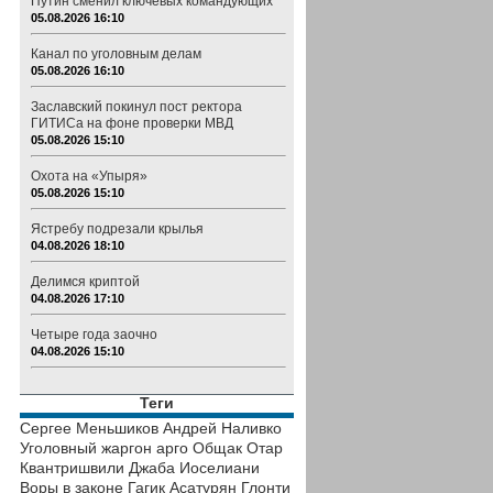
Путин сменил ключевых командующих
05.08.2026 16:10
Канал по уголовным делам
05.08.2026 16:10
Заславский покинул пост ректора
ГИТИСа на фоне проверки МВД
05.08.2026 15:10
Охота на «Упыря»
05.08.2026 15:10
Ястребу подрезали крылья
04.08.2026 18:10
Делимся криптой
04.08.2026 17:10
Четыре года заочно
04.08.2026 15:10
Теги
Сергее Меньшиков
Андрей Наливко
Уголовный жаргон
арго
Общак
Отар
Квантришвили
Джаба Иоселиани
Воры в законе
Гагик Асатурян
Глонти