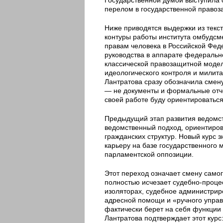
перелом в государственной правоз
Ниже приводятся выдержки из текс
контуры работы института омбудсм
правам человека в Российской Фе
руководства в аппарате федеральн
классической правозащитной модели
идеологического контроля и милит
Лантратова сразу обозначила смен
— не документы и формальные отче
своей работе буду ориентироваться
Предыдущий этап развития ведомст
ведомственный подход, ориентиров
гражданских структур. Новый курс 
карьеру на базе государственного 
парламентской оппозиции.
Этот переход означает смену самог
полностью исчезает судебно-проце
изоляторах, судебное администрир
адресной помощи и «ручного упра
фактически берет на себя функци
Лантратова подтверждает этот курс