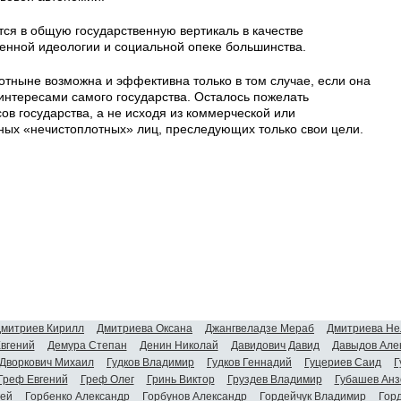
ся в общую государственную вертикаль в качестве
венной идеологии и социальной опеке большинства.
отныне возможна и эффективна только в том случае, если она
интересами самого государства. Осталось пожелать
сов государства, а не исходя из коммерческой или
ьных «нечистоплотных» лиц, преследующих только свои цели.
митриев Кирилл
Дмитриева Оксана
Джангвеладзе Мераб
Дмитриева Не
Евгений
Демура Степан
Денин Николай
Давидович Давид
Давыдов Але
Дворкович Михаил
Гудков Владимир
Гудков Геннадий
Гуцериев Саид
Г
Греф Евгений
Греф Олег
Гринь Виктор
Груздев Владимир
Губашев Анз
гей
Горбенко Александр
Горбунов Александр
Гордейчук Владимир
Гор