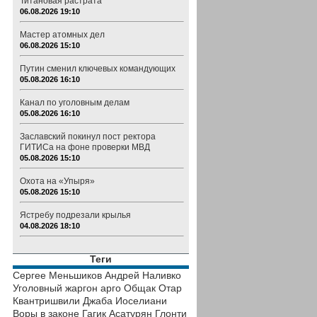
Титановая растрата
06.08.2026 19:10
Мастер атомных дел
06.08.2026 15:10
Путин сменил ключевых командующих
05.08.2026 16:10
Канал по уголовным делам
05.08.2026 16:10
Заславский покинул пост ректора
ГИТИСа на фоне проверки МВД
05.08.2026 15:10
Охота на «Упыря»
05.08.2026 15:10
Ястребу подрезали крылья
04.08.2026 18:10
Теги
Сергее Меньшиков
Андрей Наливко
Уголовный жаргон
арго
Общак
Отар
Квантришвили
Джаба Иоселиани
Воры в законе
Гагик Асатурян
Глонти