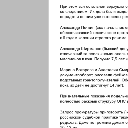
При этом вся остальная верхушка 
со следствием. Их дела были выде
порядке и по ним уже вынесены ре
Александр Почкин (экс-начальник 
обеспечивавший техническое прота
к 6 годам колонии строгого режима.
Александр Ширманов (бывший депу
отвечавший за поиск «номиналов» 
миллионов в кэш. Получил 7,5 лет 
Марина Бокарева и Анастасия Сми
документооборот, рисовали фейков
подставных грантополучателей. Обе
пока их дети не достигнут 14 лет).
Признательные показания подельни
полностью раскрыв структуру ОПС 
Запрос прокуратуры приговорить Л
российской судебной практике так
редкость. Даже по громким делам 
10–12 лет.