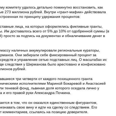
му комитету удалось детально поминутно восстановить, как
е 273 миллиона рублей. Внутри «грант-мафии» действовала
остроенная по принципу удержания процентов:
ставные лица, на которых оформлялись фиктивные гранты,
 Им доставалось всего от 5% до 10% от одобренной суммы (в
й) просто за подпись на документах и обналичивание денег в
 массу наличных аккумулировали региональные кураторы,
Ширманов. Они забирали себе фиксированный процент за
 средств и управление сетью подставных лиц. О масштабах их
 ходе следствия у Ширманова было арестовано и конфисковано
лионов рублей.
авшиеся три четверти от каждого похищенного гранта
хническими исполнителями Мариной Бокаревой и Анастасией
и теневой фонд, львиная доля которого оседала лично у
 и его правой руки Александра Почкина.
ается в том, что он оказался единственным фигурантом,
изнавать свою вину и идти на сделку со следствием. Его
от комментариев, ссылаясь на позицию доверителя.