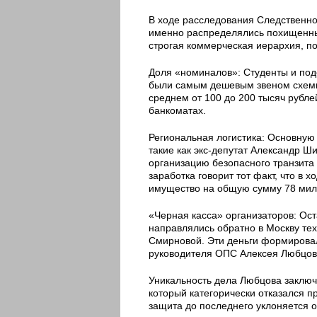
В ходе расследования Следственно
именно распределялись похищенны
строгая коммерческая иерархия, п
Доля «номиналов»: Студенты и под
были самым дешевым звеном схемы.
среднем от 100 до 200 тысяч рубле
банкоматах.
Региональная логистика: Основную
такие как экс-депутат Александр 
организацию безопасного транзита
заработка говорит тот факт, что в
имущество на общую сумму 78 мил
«Черная касса» организаторов: Ост
направлялись обратно в Москву те
Смирновой. Эти деньги формировал
руководителя ОПС Алексея Любцова
Уникальность дела Любцова заключ
который категорически отказался пр
защита до последнего уклоняется 