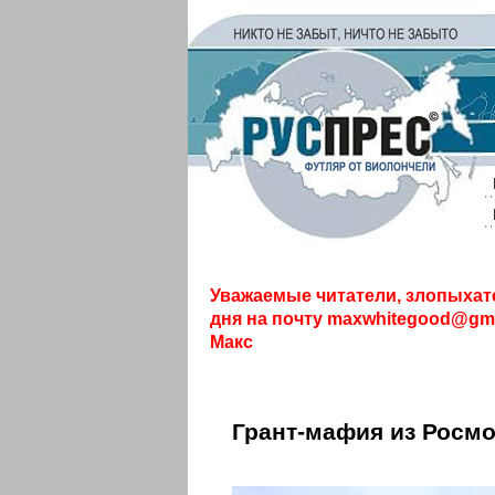
Уважаемые читатели, злопыхат
дня на почту
maxwhitegood@gma
Макс
Грант-мафия из Росм