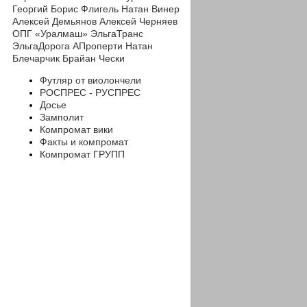
Георгий
Борис Флигель
Натан Винер
Алексей Демьянов
Алексей Черняев
ОПГ «Уралмаш»
ЭльгаТранс
ЭльгаДорога
АПроперти
Натан
Блечарчик
Брайан Чески
Футляр от виолончели
РОСПРЕС - РУСПРЕС
Досье
Замполит
Компромат вики
Факты и компромат
Компромат ГРУПП