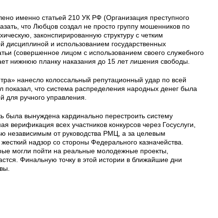
лено именно статьей 210 УК РФ (Организация преступного
азать, что Любцов создал не просто группу мошенников по
хическую, законспирированную структуру с четким
й дисциплиной и использованием государственных
татьи (совершенное лицом с использованием своего служебного
ет нижнюю планку наказания до 15 лет лишения свободы.
тра» нанесло колоссальный репутационный удар по всей
ал показал, что система распределения народных денег была
й для ручного управления.
ь была вынуждена кардинально перестроить систему
ая верификация всех участников конкурсов через Госуслуги,
ью независимым от руководства РМЦ, а за целевым
 жесткий надзор со стороны Федерального казначейства.
рые могли пойти на реальные молодежные проекты,
дастся. Финальную точку в этой истории в ближайшие дни
вы.