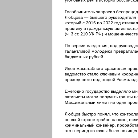
Гособвинитель запросил беспрецед
Любцова — бывшего руководителя 
который с 2016 по 2022 год отвеч
практику и гражданскую активность
(ч. 3 ст. 210 УК РФ) и мошенничеств
По версии следствия, под руковод
талантливой молодежи превратилас
бюджетных рублей.
Идея масштабного «распила» пришл
ведомство стало ключевым координ
проходящего под эгидой Росмолод
Ежегодно государство выделяло ми
активисты могли получить гранты н
Максимальный лимит на один проек
Любцов быстро понял, что контрол
по всей стране крайне сложно, есл
криминальный конвейер, проработав
этот период из казны было похище