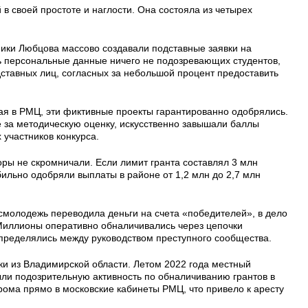
в своей простоте и наглости. Она состояла из четырех
ики Любцова массово создавали подставные заявки на
сь персональные данные ничего не подозревающих студентов,
дставных лиц, согласных за небольшой процент предоставить
ая в РМЦ, эти фиктивные проекты гарантированно одобрялись.
за методическую оценку, искусственно завышали баллы
 участников конкурса.
ры не скромничали. Если лимит гранта составлял 3 млн
ильно одобряли выплаты в районе от 1,2 млн до 2,7 млн
смолодежь переводила деньги на счета «победителей», в дело
Миллионы оперативно обналичивались через цепочки
пределялись между руководством преступного сообщества.
ки из Владимирской области. Летом 2022 года местный
ли подозрительную активность по обналичиванию грантов в
рома прямо в московские кабинеты РМЦ, что привело к аресту