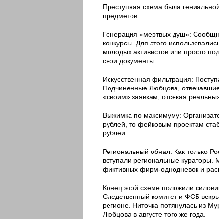
Преступная схема была гениальной 
предметов:
Генерация «мертвых душ»: Сообщн
конкурсы. Для этого использовали
молодых активистов или просто по
свои документы.
Искусственная фильтрация: Поступ
Подчиненные Любцова, отвечавшие 
«своим» заявкам, отсекая реальных
Выжимка по максимуму: Организато
рублей, то фейковым проектам стаб
рублей.
Региональный обнал: Как только Ро
вступали региональные кураторы. 
фиктивных фирм-однодневок и рас
Конец этой схеме положили силови
Следственный комитет и ФСБ вскры
регионе. Ниточка потянулась из Му
Любцова в августе того же года.