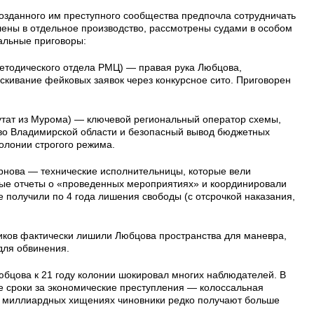
созданного им преступного сообщества предпочла сотрудничать
лены в отдельное производство, рассмотрены судами в особом
альные приговоры:
методического отдела РМЦ) — правая рука Любцова,
скивание фейковых заявок через конкурсное сито. Приговорен
тат из Мурома) — ключевой региональный оператор схемы,
во Владимирской области и безопасный вывод бюджетных
колонии строгого режима.
рнова — технические исполнительницы, которые вели
ые отчеты о «проведенных мероприятиях» и координировали
 получили по 4 года лишения свободы (с отсрочкой наказания,
ков фактически лишили Любцова пространства для маневра,
для обвинения.
юбцова к 21 году колонии шокировал многих наблюдателей. В
ие сроки за экономические преступления — колоссальная
о миллиардных хищениях чиновники редко получают больше