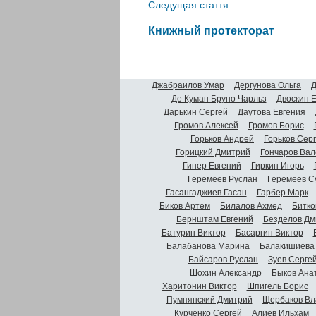
Следущая стаття
Книжный протекторат
Джабраилов Умар
Дергунова Ольга
Д
Де Куман Бруно Чарльз
Двоскин 
Дарькин Сергей
Даутова Евгения
Громов Алексей
Громов Борис
Горьков Андрей
Горьков Сер
Горицкий Дмитрий
Гончаров Вал
Гинер Евгений
Гиркин Игорь
Геремеев Руслан
Геремеев С
Гасангаджиев Гасан
Гарбер Марк
Биков Артем
Билалов Ахмед
Битко
Бернштам Евгений
Безделов Дм
Батурин Виктор
Басаргин Виктор
Балабанова Марина
Балакишиева
Байсаров Руслан
Зуев Серге
Шохин Александр
Быков Ана
Харитонин Виктор
Шпигель Борис
Пумпянский Дмитрий
Щербаков Вл
Курченко Сергей
Алиев Ильхам