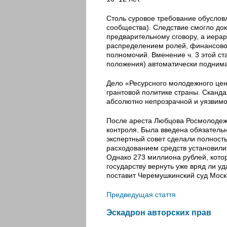
Столь суровое требование обуслов
сообщества). Следствие смогло док
предварительному сговору, а иерар
распределением ролей, финансово
полномочий. Вменение ч. 3 этой с
положения) автоматически поднима
Дело «Ресурсного молодежного цен
грантовой политике страны. Сканд
абсолютно непрозрачной и уязвимо
После ареста Любцова Росмолодеж
контроля. Была введена обязательн
экспертный совет сделали полност
расходованием средств установили
Однако 273 миллиона рублей, кото
государству вернуть уже вряд ли у
поставит Черемушкинский суд Моск
Предведущая стаття
Эскадрон авторских прав