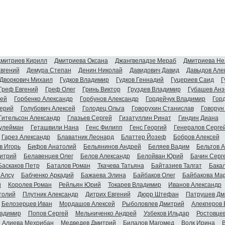
митриев Кирилл
Дмитриева Оксана
Джангвеладзе Мераб
Дмитриева Не
Евгений
Демура Степан
Денин Николай
Давидович Давид
Давыдов Але
Дворкович Михаил
Гудков Владимир
Гудков Геннадий
Гуцериев Саид
Г
Греф Евгений
Греф Олег
Гринь Виктор
Груздев Владимир
Губашев Анз
гей
Горбенко Александр
Горбунов Александр
Гордейчук Владимир
Гор
ерий
Голубович Алексей
Голодец Ольга
Говорухин Станислав
Говорун
Гительсон Александр
Глазьев Сергей
Гизатуллин Ринат
Гиндин Диана
улейман
Геташвили Нана
Генс Филипп
Генс Георгий
Генералов Серге
Гарез Александр
Блаватник Леонард
Блаттер Йозеф
Бобров Алексей
в Игорь
Бифов Анатолий
Бельянинов Андрей
Беляев Вадим
Бельтов 
итрий
Белавенцев Олег
Белов Александр
Белойван Юрий
Бачин Серг
Баскаков Петр
Баталов Роман
Ткачева Татьяна
Байтазиев Талгат
Бакал
 Алсу
Бабченко Аркадий
Бажаева Элина
Байбаков Олег
Байбакова Ма
й
Королев Роман
Рейльян Юрий
Токарев Владимир
Иванов Александр
толий
Плутник Александр
Дитрих Евгений
Дюрр Штефан
Патрушев Дм
Белозерцев Иван
Мордашов Алексей
Рыболовлев Дмитрий
Алекперов 
адимир
Попов Сергей
Мельниченко Андрей
Узбеков Ильдар
Ростовце
Алиева Мехрибан
Медведев Дмитрий
Билалов Магомед
Волк Ирина