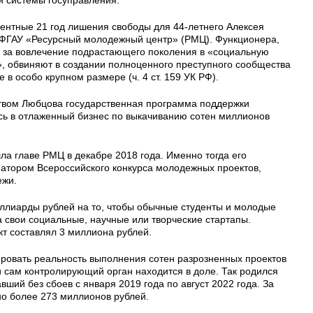
ентные 21 год лишения свободы для 44-летнего Алексея
ФГАУ «Ресурсный молодежный центр» (РМЦ). Функционера,
ал за вовлечение подрастающего поколения в «социальную
», обвиняют в создании полноценного преступного сообщества
е в особо крупном размере (ч. 4 ст. 159 УК РФ).
ством Любцова государственная программа поддержки
ь в отлаженный бизнес по выкачиванию сотен миллионов
а главе РМЦ в декабре 2018 года. Именно тогда его
атором Всероссийского конкурса молодежных проектов,
ежи.
ллиарды рублей на то, чтобы обычные студенты и молодые
а свои социальные, научные или творческие стартапы.
т составлял 3 миллиона рублей.
ировать реальность выполнения сотен разрозненных проектов
и сам контролирующий орган находится в доле. Так родился
ший без сбоев с января 2019 года по август 2022 года. За
но более 273 миллионов рублей.