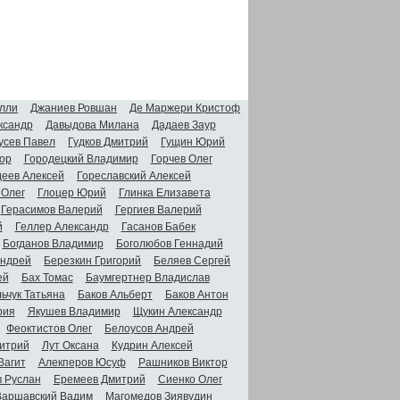
лли
Джаниев Ровшан
Де Маржери Кристоф
ксандр
Давыдова Милана
Дадаев Заур
усев Павел
Гудков Дмитрий
Гущин Юрий
ор
Городецкий Владимир
Горчев Олег
деев Алексей
Гореславский Алексей
 Олег
Глоцер Юрий
Глинка Елизавета
Герасимов Валерий
Гергиев Валерий
й
Геллер Александр
Гасанов Бабек
Богданов Владимир
Боголюбов Геннадий
Андрей
Березкин Григорий
Беляев Сергей
ей
Бах Томас
Баумгертнер Владислав
ьчук Татьяна
Баков Альберт
Баков Антон
рия
Якушев Владимир
Щукин Александр
Феоктистов Олег
Белоусов Андрей
итрий
Лут Оксана
Кудрин Алексей
Вагит
Алекперов Юсуф
Рашников Виктор
в Руслан
Еремеев Дмитрий
Сиенко Олег
Варшавский Вадим
Магомедов Зиявудин