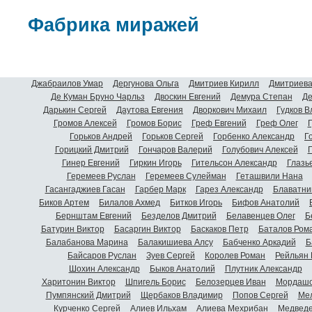
Фабрика миражей
Джабраилов Умар
Дергунова Ольга
Дмитриев Кирилл
Дмитриева
Де Куман Бруно Чарльз
Двоскин Евгений
Демура Степан
Де
Дарькин Сергей
Даутова Евгения
Дворкович Михаил
Гудков 
Громов Алексей
Громов Борис
Греф Евгений
Греф Олег
Г
Горьков Андрей
Горьков Сергей
Горбенко Александр
Г
Горицкий Дмитрий
Гончаров Валерий
Голубович Алексей
Г
Гинер Евгений
Гиркин Игорь
Гительсон Александр
Глазь
Геремеев Руслан
Геремеев Сулейман
Геташвили Нана
Гасангаджиев Гасан
Гарбер Марк
Гарез Александр
Блаватни
Биков Артем
Билалов Ахмед
Битков Игорь
Бифов Анатолий
Бернштам Евгений
Безделов Дмитрий
Белавенцев Олег
Б
Батурин Виктор
Басаргин Виктор
Баскаков Петр
Баталов Ром
Балабанова Марина
Балакишиева Алсу
Бабченко Аркадий
Б
Байсаров Руслан
Зуев Сергей
Королев Роман
Рейльян
Шохин Александр
Быков Анатолий
Плутник Александр
Харитонин Виктор
Шпигель Борис
Белозерцев Иван
Мордашо
Пумпянский Дмитрий
Щербаков Владимир
Попов Сергей
Мел
Курченко Сергей
Алиев Ильхам
Алиева Мехрибан
Медведе