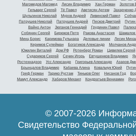
Магомедов Магомед
Лисин Владимир
Хан Герман
Золотов 
Гильварг Сергей
Тё Павел
Аветисян Артем
Захарченко 
Шульгинов Николай
Муров Андрей
Ливинский Павел
Собча
Патрушев Николай
Патрушев Андрей
Песков Дмитрий
Путин
Вайно Антон
Зюганов Геннадий
Грудинин Павел
Палиха
Собянин Сергей
Бирюков Петр
Ракова Анастасия
Шамалов 
Минц Борис
Каримова Гульнара
Деловые линии
Лесин Миха
Керимов Сулейман
Богатиков Александр
Молчанов Андр
Южилин Виталий
Дом.РФ
Ротенберг Роман
Цивилев Сергей
Судариков Сергей
Сечин Игорь
Евтушенков Владимир
Я
Ростехнадзор
Усс Александр
Григорьев Александр
Азаров Дм
Брынцалов Владимир
Кабаева Алина
Ковальчук Юрий
Пути
Греф Герман
Тарико Рустам
Тиньков Олег
Нисанов Год
Во
Мамут Александр
Хабаров Михаил
Кондратьев Вениамин
Рог
© 2007-2026 Информа
Свидетельство Федеральной