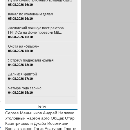
Путин сменил ключевых командующих
05.08.2026 16:10
Канал по уголовным делам
05.08.2026 16:10
Заславский покинул пост ректора
ГИТИСа на фоне проверки МВД
05.08.2026 15:10
в
Охота на «Упыря»
05.08.2026 15:10
Ястребу подрезали крылья
04.08.2026 18:10
Делимся криптой
04.08.2026 17:10
Четыре года заочно
04.08.2026 15:10
Теги
Сергее Меньшиков
Андрей Наливко
Уголовный жаргон
арго
Общак
Отар
Квантришвили
Джаба Иоселиани
о
Воры в законе
Гагик Асатурян
Глонти