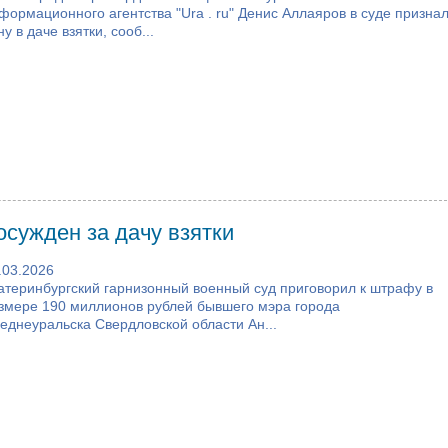
формационного агентства "Ura . ru" Денис Аллаяров в суде призна
ну в даче взятки, сооб...
сужден за дачу взятки
.03.2026
атеринбургский гарнизонный военный суд приговорил к штрафу в
змере 190 миллионов рублей бывшего мэра города
еднеуральска Свердловской области Ан...