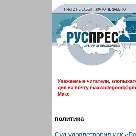
Уважаемые читатели, злопыхат
дня на почту
maxwhitegood@gma
Макс
политика
Суд удовлетворил иск «Р