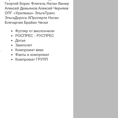
Георгий
Борис Флигель
Натан Винер
Алексей Демьянов
Алексей Черняев
ОПГ «Уралмаш»
ЭльгаТранс
ЭльгаДорога
АПроперти
Натан
Блечарчик
Брайан Чески
Футляр от виолончели
РОСПРЕС - РУСПРЕС
Досье
Замполит
Компромат вики
Факты и компромат
Компромат ГРУПП