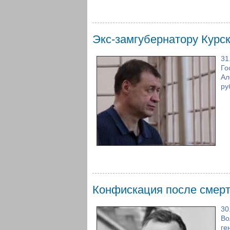
Экс-замгубернатору Курс
31
Го
Ал
ру
Конфискация после смер
30
Во
ге