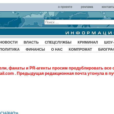
о проекте
реклама
контакт
НОВОСТИ
ВЛАСТЬ
СПЕЦСЛУЖБЫ
КРИМИНАЛ
ШОУ-
ПОЛИТИКА
ФИНАНСЫ
О НАС
КОМПРОМАТ
БИОГРА
ели, фанаты и PR-агенты просим продублировать все 
il.com
. Предыдущая редакционная почта утонула в пу
оснано»