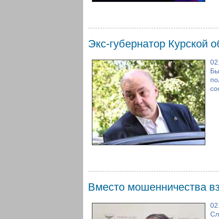
Экс-губернатор Курской о
02
Бы
по
со
Вместо мошенничества вз
02
Сл