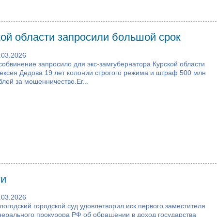
кой области запросили большой срок
.03.2026
собвинение запросило для экс-замгубернатора Курской области
ексея Дедова 19 лет колонии строгого режима и штраф 500 млн
блей за мошенничество.Ег...
ти
.03.2026
логодский городской суд удовлетворил иск первого заместителя
нерального прокурора РФ об обращении в доход государства