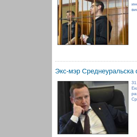
ин
ви
Экс-мэр Среднеуральска о
31
Ек
ра
Ср