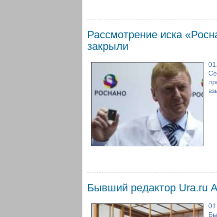
Рассмотрение иска «Росн
закрыли
01
Се
пр
вз
Бывший редактор Ura.ru 
01
Бы