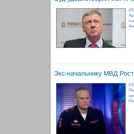
03
Ар
го
Ан
Экс-начальнику МВД Рост
03
Пе
ср
Ро