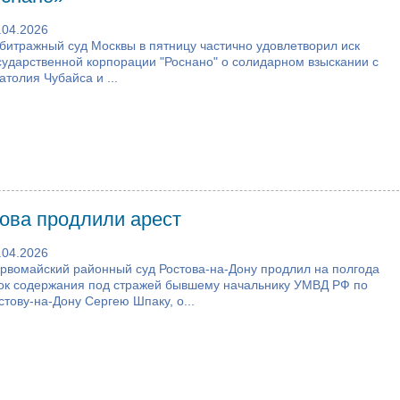
.04.2026
битражный суд Москвы в пятницу частично удовлетворил иск
сударственной корпорации "Роснано" о солидарном взыскании с
атолия Чубайса и ...
ова продлили арест
.04.2026
рвомайский районный суд Ростова-на-Дону продлил на полгода
ок содержания под стражей бывшему начальнику УМВД РФ по
стову-на-Дону Сергею Шпаку, о...