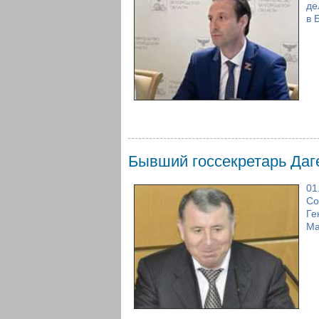
де
в 
Бывший госсекретарь Да
01
Со
Ге
Ма