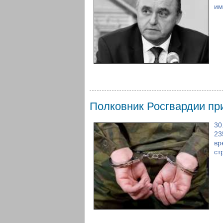
им
Полковник Росгвардии пр
30
23
вр
ст