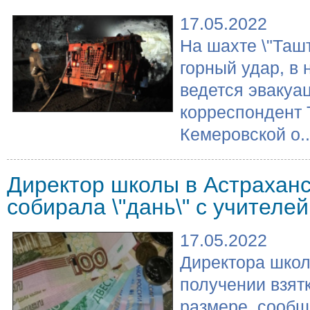
17.05.2022
На шахте \"Таш
горный удар, в
ведется эвакуа
корреспондент 
Кемеровской о..
Директор школы в Астраханс
собирала \"дань\" с учителей
17.05.2022
Директора школ
получении взят
размере, сообщ