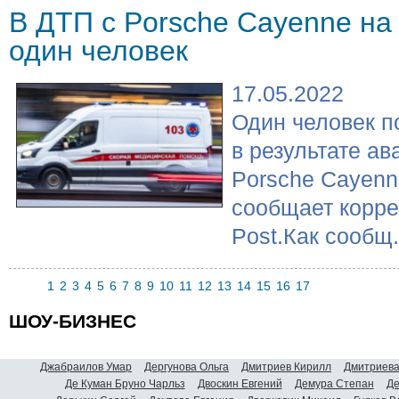
В ДТП с Porsche Cayenne на
один человек
17.05.2022
Один человек п
в результате а
Porsche Cayenn
сообщает корр
Post.Как сообщ.
1
2
3
4
5
6
7
8
9
10
11
12
13
14
15
16
17
ШОУ-БИЗНЕС
Джабраилов Умар
Дергунова Ольга
Дмитриев Кирилл
Дмитриева
Де Куман Бруно Чарльз
Двоскин Евгений
Демура Степан
Де