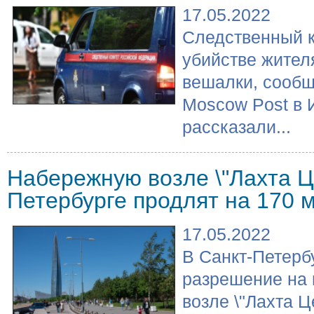
17.05.2022
Следственный 
убийстве жител
вешалки, сообщ
Moscow Post в 
рассказали...
Набережную возле \"Лахта Це
Петербурге продлят на 170 
17.05.2022
В Санкт-Петерб
разрешение на
возле \"Лахта Ц