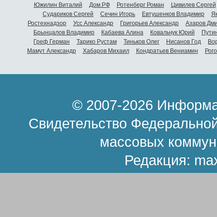
Южилин Виталий
Дом.РФ
Ротенберг Роман
Цивилев Сергей
Судариков Сергей
Сечин Игорь
Евтушенков Владимир
Я
Ростехнадзор
Усс Александр
Григорьев Александр
Азаров Дм
Брынцалов Владимир
Кабаева Алина
Ковальчук Юрий
Пути
Греф Герман
Тарико Рустам
Тиньков Олег
Нисанов Год
Во
Мамут Александр
Хабаров Михаил
Кондратьев Вениамин
Рог
© 2007-2026 Информа
Свидетельство Федеральной
массовых коммун
Редакция:
ma