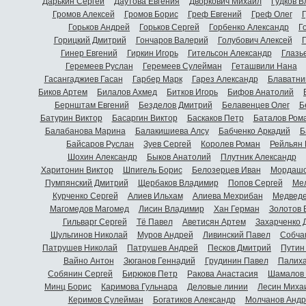
Дарькин Сергей
Даутова Евгения
Дворкович Михаил
Гудков 
Громов Алексей
Громов Борис
Греф Евгений
Греф Олег
Г
Горьков Андрей
Горьков Сергей
Горбенко Александр
Г
Горицкий Дмитрий
Гончаров Валерий
Голубович Алексей
Г
Гинер Евгений
Гиркин Игорь
Гительсон Александр
Глазь
Геремеев Руслан
Геремеев Сулейман
Геташвили Нана
Гасангаджиев Гасан
Гарбер Марк
Гарез Александр
Блаватни
Биков Артем
Билалов Ахмед
Битков Игорь
Бифов Анатолий
Бернштам Евгений
Безделов Дмитрий
Белавенцев Олег
Б
Батурин Виктор
Басаргин Виктор
Баскаков Петр
Баталов Ром
Балабанова Марина
Балакишиева Алсу
Бабченко Аркадий
Б
Байсаров Руслан
Зуев Сергей
Королев Роман
Рейльян
Шохин Александр
Быков Анатолий
Плутник Александр
Харитонин Виктор
Шпигель Борис
Белозерцев Иван
Мордашо
Пумпянский Дмитрий
Щербаков Владимир
Попов Сергей
Мел
Курченко Сергей
Алиев Ильхам
Алиева Мехрибан
Медведе
Магомедов Магомед
Лисин Владимир
Хан Герман
Золотов 
Гильварг Сергей
Тё Павел
Аветисян Артем
Захарченко 
Шульгинов Николай
Муров Андрей
Ливинский Павел
Собча
Патрушев Николай
Патрушев Андрей
Песков Дмитрий
Путин
Вайно Антон
Зюганов Геннадий
Грудинин Павел
Палиха
Собянин Сергей
Бирюков Петр
Ракова Анастасия
Шамалов 
Минц Борис
Каримова Гульнара
Деловые линии
Лесин Миха
Керимов Сулейман
Богатиков Александр
Молчанов Андр