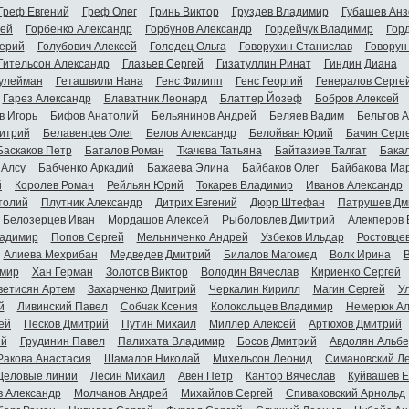
Греф Евгений
Греф Олег
Гринь Виктор
Груздев Владимир
Губашев Анз
гей
Горбенко Александр
Горбунов Александр
Гордейчук Владимир
Гор
ерий
Голубович Алексей
Голодец Ольга
Говорухин Станислав
Говорун
Гительсон Александр
Глазьев Сергей
Гизатуллин Ринат
Гиндин Диана
улейман
Геташвили Нана
Генс Филипп
Генс Георгий
Генералов Серге
Гарез Александр
Блаватник Леонард
Блаттер Йозеф
Бобров Алексей
в Игорь
Бифов Анатолий
Бельянинов Андрей
Беляев Вадим
Бельтов 
итрий
Белавенцев Олег
Белов Александр
Белойван Юрий
Бачин Серг
Баскаков Петр
Баталов Роман
Ткачева Татьяна
Байтазиев Талгат
Бакал
 Алсу
Бабченко Аркадий
Бажаева Элина
Байбаков Олег
Байбакова Ма
й
Королев Роман
Рейльян Юрий
Токарев Владимир
Иванов Александр
толий
Плутник Александр
Дитрих Евгений
Дюрр Штефан
Патрушев Дм
Белозерцев Иван
Мордашов Алексей
Рыболовлев Дмитрий
Алекперов 
адимир
Попов Сергей
Мельниченко Андрей
Узбеков Ильдар
Ростовце
Алиева Мехрибан
Медведев Дмитрий
Билалов Магомед
Волк Ирина
мир
Хан Герман
Золотов Виктор
Володин Вячеслав
Кириенко Сергей
ветисян Артем
Захарченко Дмитрий
Черкалин Кирилл
Магин Сергей
У
й
Ливинский Павел
Собчак Ксения
Колокольцев Владимир
Немерюк Ал
ей
Песков Дмитрий
Путин Михаил
Миллер Алексей
Артюхов Дмитрий
ий
Грудинин Павел
Палихата Владимир
Босов Дмитрий
Авдолян Альбе
Ракова Анастасия
Шамалов Николай
Михельсон Леонид
Симановский Л
Деловые линии
Лесин Михаил
Авен Петр
Кантор Вячеслав
Куйвашев Е
в Александр
Молчанов Андрей
Михайлов Сергей
Спиваковский Арнольд