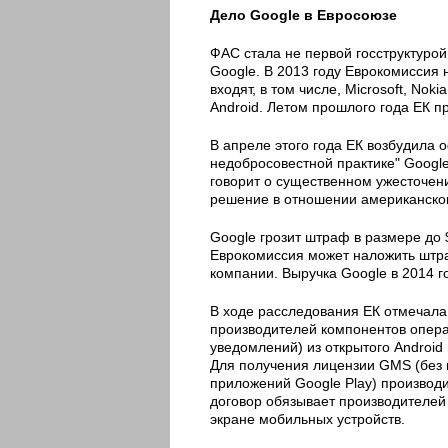
Дело Google в Евросоюзе
ФАС стала не первой госструктуро
Google. В 2013 году Еврокомиссия 
входят, в том числе, Microsoft, No
Android. Летом прошлого года ЕК пр
В апреле этого года ЕК возбудила
недобросовестной практике" Googl
говорит о существенном ужесточени
решение в отношении американског
Google грозит штраф в размере до 
Еврокомиссия может наложить штр
компании. Выручка Google в 2014 г
В ходе расследования ЕК отмечала
производителей компонентов опера
уведомлений) из открытого Android 
Для получения лицензии GMS (без 
приложений Google Play) производ
договор обязывает производителей
экране мобильных устройств.