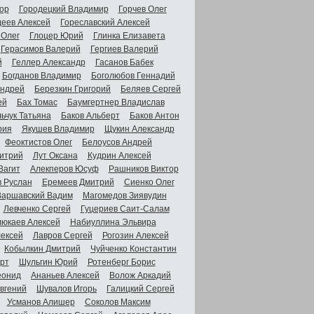
ор
Городецкий Владимир
Горчев Олег
деев Алексей
Гореславский Алексей
 Олег
Глоцер Юрий
Глинка Елизавета
Герасимов Валерий
Гергиев Валерий
й
Геллер Александр
Гасанов Бабек
Богданов Владимир
Боголюбов Геннадий
Андрей
Березкин Григорий
Беляев Сергей
ей
Бах Томас
Баумгертнер Владислав
ьчук Татьяна
Баков Альберт
Баков Антон
рия
Якушев Владимир
Щукин Александр
Феоктистов Олег
Белоусов Андрей
итрий
Лут Оксана
Кудрин Алексей
Вагит
Алекперов Юсуф
Рашников Виктор
в Руслан
Еремеев Дмитрий
Сиенко Олег
Варшавский Вадим
Магомедов Зиявудин
Левченко Сергей
Гуцериев Саит-Салам
люкаев Алексей
Набиуллина Эльвира
ексей
Лавров Сергей
Рогозин Алексей
Кобылкин Дмитрий
Чуйченко Константин
рт
Шульгин Юрий
Ротенберг Борис
еонид
Ананьев Алексей
Волож Аркадий
вгений
Шувалов Игорь
Галицкий Сергей
Усманов Алишер
Соколов Максим