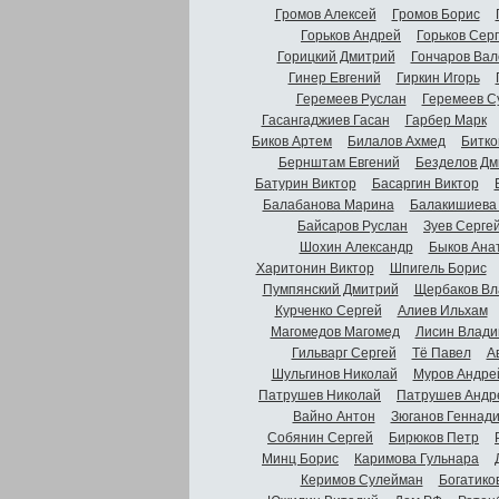
Громов Алексей
Громов Борис
Горьков Андрей
Горьков Сер
Горицкий Дмитрий
Гончаров Вал
Гинер Евгений
Гиркин Игорь
Геремеев Руслан
Геремеев С
Гасангаджиев Гасан
Гарбер Марк
Биков Артем
Билалов Ахмед
Битко
Бернштам Евгений
Безделов Дм
Батурин Виктор
Басаргин Виктор
Балабанова Марина
Балакишиева
Байсаров Руслан
Зуев Серге
Шохин Александр
Быков Ана
Харитонин Виктор
Шпигель Борис
Пумпянский Дмитрий
Щербаков Вл
Курченко Сергей
Алиев Ильхам
Магомедов Магомед
Лисин Влади
Гильварг Сергей
Тё Павел
А
Шульгинов Николай
Муров Андре
Патрушев Николай
Патрушев Андр
Вайно Антон
Зюганов Геннад
Собянин Сергей
Бирюков Петр
Минц Борис
Каримова Гульнара
Керимов Сулейман
Богатико