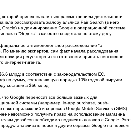
й, которой пришлось заняться рассмотрением деятельности
начала рассматривать жалобу альянса Fair Search (в него
kia, Oracle) на доминирование Google в операционной системе
ивлекла "Яндекс" в качестве свидетеля по этому делу.
 официальное антимонопольное расследование "о
e. По мнению экспертов, сам факт начала расследования
и позиции регулятора и его готовности принять негативное
о интернет-гиганта.
$6,6 млрд: в соответствии с законодательством ЕС,
аф на сумму, составляющую порядка 10% годовой выручки
оду составила $66 млрд.
, что Googlе переносит все больше важных для
ционной системы (например, in-app purchase, push-
в пакет приложений и сервисов Google Mobile Services (GMS).
неё невозможно получить право на использование магазина
ителям девайсов необходимо подписать договор с Google. Этот
 предустанавливать поиск и другие сервисы Google на первом