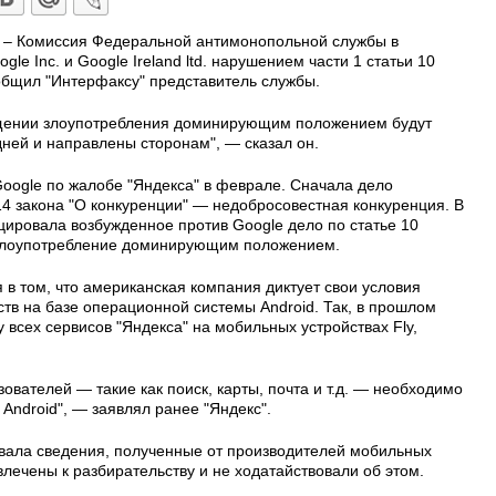
U – Комиссия Федеральной антимонопольной службы в
le Inc. и Google Ireland ltd. нарушением части 1 статьи 10
ообщил "Интерфаксу" представитель службы.
щении злоупотребления доминирующим положением будут
дней и направлены сторонам", — сказал он.
oogle по жалобе "Яндекса" в феврале. Сначала дело
14 закона "О конкуренции" — недобросовестная конкуренция. В
ровала возбужденное против Google дело по статье 10
 злоупотребление доминирующим положением.
 в том, что американская компания диктует свои условия
тв на базе операционной системы Android. Так, в прошлом
 всех сервисов "Яндекса" на мобильных устройствах Fly,
ователей — такие как поиск, карты, почта и т.д. — необходимо
Android", — заявлял ранее "Яндекс".
вала сведения, полученные от производителей мобильных
влечены к разбирательству и не ходатайствовали об этом.