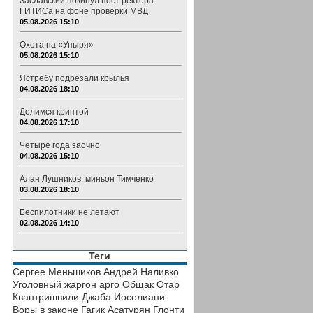
Заславский покинул пост ректора
ГИТИСа на фоне проверки МВД
05.08.2026 15:10
Охота на «Упыря»
05.08.2026 15:10
Ястребу подрезали крылья
04.08.2026 18:10
Делимся криптой
04.08.2026 17:10
Четыре года заочно
04.08.2026 15:10
Алан Лушников: миньон Тимченко
03.08.2026 18:10
Беспилотники не летают
02.08.2026 14:10
Теги
Сергее Меньшиков
Андрей Наливко
Уголовный жаргон
арго
Общак
Отар
Квантришвили
Джаба Иоселиани
Воры в законе
Гагик Асатурян
Глонти