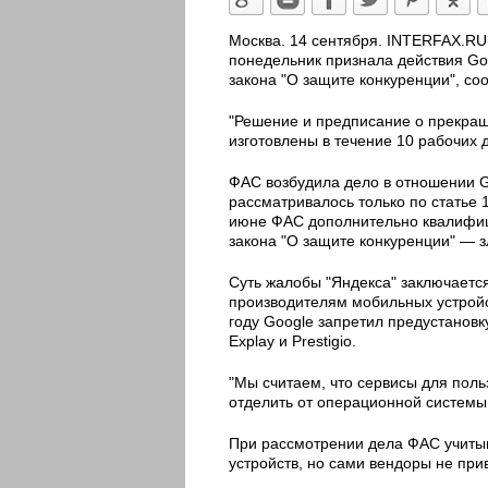
Москва. 14 сентября. INTERFAX.R
понедельник признала действия Goog
закона "О защите конкуренции", с
"Решение и предписание о прекра
изготовлены в течение 10 рабочих 
ФАС возбудила дело в отношении G
рассматривалось только по статье 
июне ФАС дополнительно квалифици
закона "О защите конкуренции" —
Суть жалобы "Яндекса" заключается
производителям мобильных устройс
году Google запретил предустановку
Explay и Prestigio.
"Мы считаем, что сервисы для польз
отделить от операционной системы 
При рассмотрении дела ФАС учиты
устройств, но сами вендоры не при