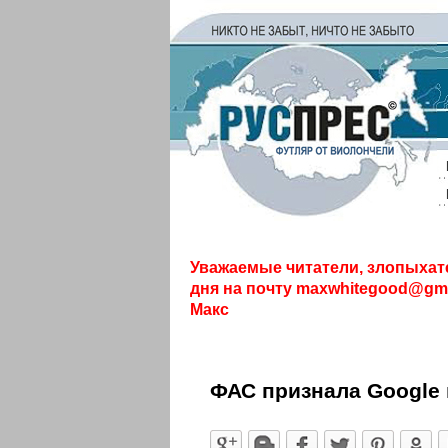
Уважаемые читатели, злопыхат
дня на почту
maxwhitegood@gma
Макс
ФАС признала Google 