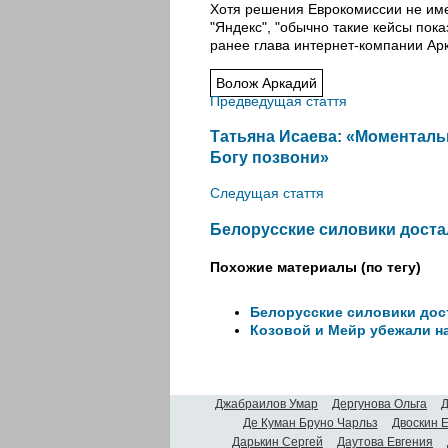
Хотя решения Еврокомиссии не име
"Яндекс", "обычно такие кейсы пок
ранее глава интернет-компании Ар
Волож Аркадий
Предведущая стаття
Татьяна Исаева: «Моментальн
Богу позвони»
Следущая стаття
Белорусские силовики доста
Похожие материалы (по тегу)
Белорусские силовики дос
Козовой и Мейр убежали н
Джабраилов Умар
Дергунова Ольга
Д
Де Куман Бруно Чарльз
Двоскин 
Дарькин Сергей
Даутова Евгения