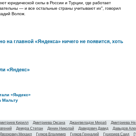
ют юридической силы в России и Турции, где работает
азательны — и все остальные страны учитывают их", говорил
кадий Волож.
о на главной «Яндекса» ничего не появится, хоть
ли «Яндекс»
тали «Яндекс»
а Мальту
митриев Кирилл
Дмитриева Оксана
Джангвеладзе Мераб
Дмитриева Не
Евгений
Демура Степан
Денин Николай
Давидович Давид
Давыдов Але
Дворкович Михаил
Гудков Владимир
Гудков Геннадий
Гуцериев Саид
Г