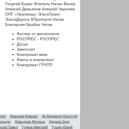
Георгий
Борис Флигель
Натан Винер
Алексей Демьянов
Алексей Черняев
ОПГ «Уралмаш»
ЭльгаТранс
ЭльгаДорога
АПроперти
Натан
Блечарчик
Брайан Чески
Футляр от виолончели
РОСПРЕС - РУСПРЕС
Досье
Замполит
Компромат вики
Факты и компромат
Компромат ГРУПП
лли
Джаниев Ровшан
Де Маржери Кристоф
ксандр
Давыдова Милана
Дадаев Заур
усев Павел
Гудков Дмитрий
Гущин Юрий