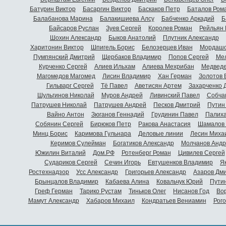
Батурин Виктор
Басаргин Виктор
Баскаков Петр
Баталов Ром
Балабанова Марина
Балакишиева Алсу
Бабченко Аркадий
Б
Байсаров Руслан
Зуев Сергей
Королев Роман
Рейльян
Шохин Александр
Быков Анатолий
Плутник Александр
Харитонин Виктор
Шпигель Борис
Белозерцев Иван
Мордашо
Пумпянский Дмитрий
Щербаков Владимир
Попов Сергей
Мел
Курченко Сергей
Алиев Ильхам
Алиева Мехрибан
Медведе
Магомедов Магомед
Лисин Владимир
Хан Герман
Золотов 
Гильварг Сергей
Тё Павел
Аветисян Артем
Захарченко 
Шульгинов Николай
Муров Андрей
Ливинский Павел
Собча
Патрушев Николай
Патрушев Андрей
Песков Дмитрий
Путин
Вайно Антон
Зюганов Геннадий
Грудинин Павел
Палиха
Собянин Сергей
Бирюков Петр
Ракова Анастасия
Шамалов 
Минц Борис
Каримова Гульнара
Деловые линии
Лесин Миха
Керимов Сулейман
Богатиков Александр
Молчанов Андр
Южилин Виталий
Дом.РФ
Ротенберг Роман
Цивилев Сергей
Судариков Сергей
Сечин Игорь
Евтушенков Владимир
Я
Ростехнадзор
Усс Александр
Григорьев Александр
Азаров Дм
Брынцалов Владимир
Кабаева Алина
Ковальчук Юрий
Пути
Греф Герман
Тарико Рустам
Тиньков Олег
Нисанов Год
Во
Мамут Александр
Хабаров Михаил
Кондратьев Вениамин
Рог