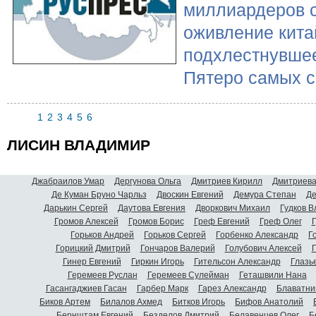
миллиардеров 
оживление кита
подхлестнувшее
Пятеро самых с
1
2
3
4
5
6
ЛИСИН ВЛАДИМИР
Джабраилов Умар
Дергунова Ольга
Дмитриев Кирилл
Дмитриева
Де Куман Бруно Чарльз
Двоскин Евгений
Демура Степан
Де
Дарькин Сергей
Даутова Евгения
Дворкович Михаил
Гудков 
Громов Алексей
Громов Борис
Греф Евгений
Греф Олег
Г
Горьков Андрей
Горьков Сергей
Горбенко Александр
Г
Горицкий Дмитрий
Гончаров Валерий
Голубович Алексей
Г
Гинер Евгений
Гиркин Игорь
Гительсон Александр
Глазь
Геремеев Руслан
Геремеев Сулейман
Геташвили Нана
Гасангаджиев Гасан
Гарбер Марк
Гарез Александр
Блаватни
Биков Артем
Билалов Ахмед
Битков Игорь
Бифов Анатолий
Бернштам Евгений
Безделов Дмитрий
Белавенцев Олег
Б