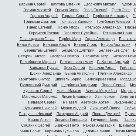
Дарькин Сергей
Даутова Евгения
Дворкович Михаил
Гудков 
Громов Алексей
Громов Борис
Греф Евгений
Греф Олег
Г
Горьков Андрей
Горьков Сергей
Горбенко Александр
Г
Горицкий Дмитрий
Гончаров Валерий
Голубович Алексей
Г
Гинер Евгений
Гиркин Игорь
Гительсон Александр
Глазь
Геремеев Руслан
Геремеев Сулейман
Геташвили Нана
Гасангаджиев Гасан
Гарбер Марк
Гарез Александр
Блаватни
Биков Артем
Билалов Ахмед
Битков Игорь
Бифов Анатолий
Бернштам Евгений
Безделов Дмитрий
Белавенцев Олег
Б
Батурин Виктор
Басаргин Виктор
Баскаков Петр
Баталов Ром
Балабанова Марина
Балакишиева Алсу
Бабченко Аркадий
Б
Байсаров Руслан
Зуев Сергей
Королев Роман
Рейльян
Шохин Александр
Быков Анатолий
Плутник Александр
Харитонин Виктор
Шпигель Борис
Белозерцев Иван
Мордашо
Пумпянский Дмитрий
Щербаков Владимир
Попов Сергей
Мел
Курченко Сергей
Алиев Ильхам
Алиева Мехрибан
Медведе
Магомедов Магомед
Лисин Владимир
Хан Герман
Золотов 
Гильварг Сергей
Тё Павел
Аветисян Артем
Захарченко 
Шульгинов Николай
Муров Андрей
Ливинский Павел
Собча
Патрушев Николай
Патрушев Андрей
Песков Дмитрий
Путин
Вайно Антон
Зюганов Геннадий
Грудинин Павел
Палиха
Собянин Сергей
Бирюков Петр
Ракова Анастасия
Шамалов 
Минц Борис
Каримова Гульнара
Деловые линии
Лесин Миха