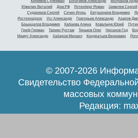
Керимов Сулейман
Богатиков Александр
Молчанов Андр
Южилин Виталий
Дом.РФ
Ротенберг Роман
Цивилев Сергей
Судариков Сергей
Сечин Игорь
Евтушенков Владимир
Я
Ростехнадзор
Усс Александр
Григорьев Александр
Азаров Дм
Брынцалов Владимир
Кабаева Алина
Ковальчук Юрий
Пути
Греф Герман
Тарико Рустам
Тиньков Олег
Нисанов Год
Во
Мамут Александр
Хабаров Михаил
Кондратьев Вениамин
Рог
© 2007-2026 Информа
Свидетельство Федеральной
массовых коммун
Редакция:
ma