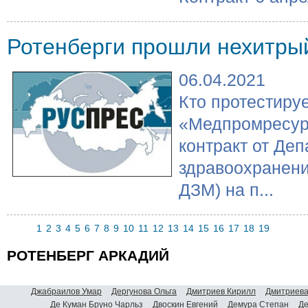
Ротенберги прошли нехитрый
06.04.2021
Кто протестиру
«Медпромресур
контракт от Де
здравоохранени
ДЗМ) на п...
1
2
3
4
5
6
7
8
9
10
11
12
13
14
15
16
17
18
19
РОТЕНБЕРГ АРКАДИЙ
Джабраилов Умар
Дергунова Ольга
Дмитриев Кирилл
Дмитриева
Де Куман Бруно Чарльз
Двоскин Евгений
Демура Степан
Де