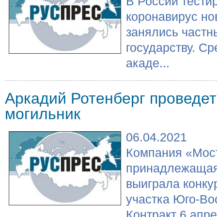
В России тести
коронавирус но
занялись частн
государству. С
акаде...
Аркадий Ротенберг проведет
могильник
06.04.2021
Компания «Мост
принадлежащая
выиграла конку
участка Юго-Во
Контракт 6 апрел