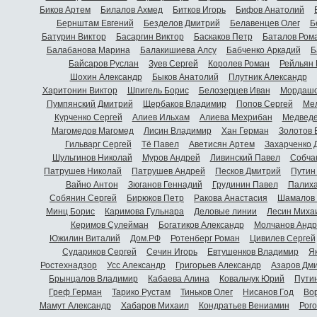
Биков Артем
Билалов Ахмед
Битков Игорь
Бифов Анатолий
Бернштам Евгений
Безделов Дмитрий
Белавенцев Олег
Б
Батурин Виктор
Басаргин Виктор
Баскаков Петр
Баталов Ром
Балабанова Марина
Балакишиева Алсу
Бабченко Аркадий
Б
Байсаров Руслан
Зуев Сергей
Королев Роман
Рейльян
Шохин Александр
Быков Анатолий
Плутник Александр
Харитонин Виктор
Шпигель Борис
Белозерцев Иван
Мордашо
Пумпянский Дмитрий
Щербаков Владимир
Попов Сергей
Мел
Курченко Сергей
Алиев Ильхам
Алиева Мехрибан
Медведе
Магомедов Магомед
Лисин Владимир
Хан Герман
Золотов 
Гильварг Сергей
Тё Павел
Аветисян Артем
Захарченко 
Шульгинов Николай
Муров Андрей
Ливинский Павел
Собча
Патрушев Николай
Патрушев Андрей
Песков Дмитрий
Путин
Вайно Антон
Зюганов Геннадий
Грудинин Павел
Палиха
Собянин Сергей
Бирюков Петр
Ракова Анастасия
Шамалов 
Минц Борис
Каримова Гульнара
Деловые линии
Лесин Миха
Керимов Сулейман
Богатиков Александр
Молчанов Андр
Южилин Виталий
Дом.РФ
Ротенберг Роман
Цивилев Сергей
Судариков Сергей
Сечин Игорь
Евтушенков Владимир
Я
Ростехнадзор
Усс Александр
Григорьев Александр
Азаров Дм
Брынцалов Владимир
Кабаева Алина
Ковальчук Юрий
Пути
Греф Герман
Тарико Рустам
Тиньков Олег
Нисанов Год
Во
Мамут Александр
Хабаров Михаил
Кондратьев Вениамин
Рог