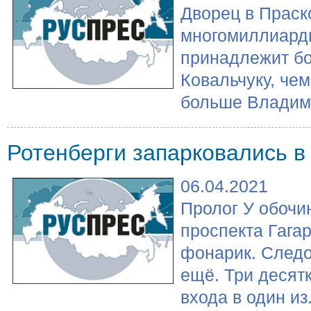
Дворец в Праск
многомиллиард
принадлежит б
Ковальчуку, че
больше Владими
Ротенберги запарковались 
06.04.2021
Пролог У обочи
проспекта Гага
фонарик. След
ещё. Три десят
входа в один из.