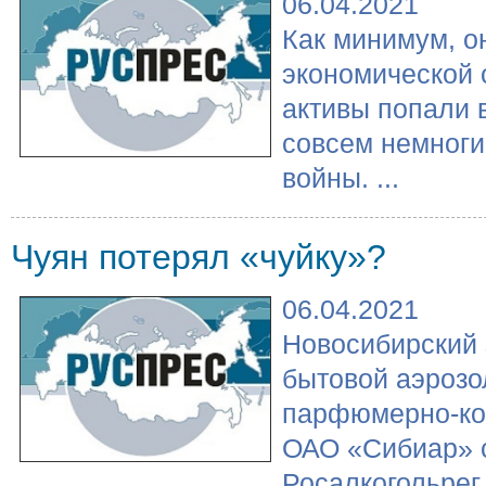
06.04.2021
Как минимум, о
экономической 
активы попали 
совсем немноги
войны. ...
Чуян потерял «чуйку»?
06.04.2021
Новосибирский 
бытовой аэрозо
парфюмерно-ко
ОАО «Сибиар» с
Росалкогольрег.