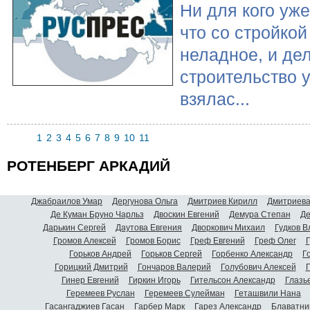
Ни для кого уже
что со стройкой
неладное, и дел
строительство 
взялас...
1
2
3
4
5
6
7
8
9
10
11
РОТЕНБЕРГ АРКАДИЙ
Джабраилов Умар
Дергунова Ольга
Дмитриев Кирилл
Дмитриева
Де Куман Бруно Чарльз
Двоскин Евгений
Демура Степан
Де
Дарькин Сергей
Даутова Евгения
Дворкович Михаил
Гудков 
Громов Алексей
Громов Борис
Греф Евгений
Греф Олег
Г
Горьков Андрей
Горьков Сергей
Горбенко Александр
Г
Горицкий Дмитрий
Гончаров Валерий
Голубович Алексей
Г
Гинер Евгений
Гиркин Игорь
Гительсон Александр
Глазь
Геремеев Руслан
Геремеев Сулейман
Геташвили Нана
Гасангаджиев Гасан
Гарбер Марк
Гарез Александр
Блаватни