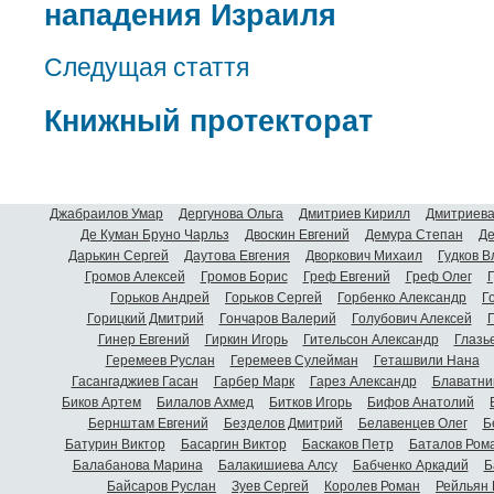
нападения Израиля
Следущая стаття
Книжный протекторат
Джабраилов Умар
Дергунова Ольга
Дмитриев Кирилл
Дмитриева
Де Куман Бруно Чарльз
Двоскин Евгений
Демура Степан
Де
Дарькин Сергей
Даутова Евгения
Дворкович Михаил
Гудков 
Громов Алексей
Громов Борис
Греф Евгений
Греф Олег
Г
Горьков Андрей
Горьков Сергей
Горбенко Александр
Г
Горицкий Дмитрий
Гончаров Валерий
Голубович Алексей
Г
Гинер Евгений
Гиркин Игорь
Гительсон Александр
Глазь
Геремеев Руслан
Геремеев Сулейман
Геташвили Нана
Гасангаджиев Гасан
Гарбер Марк
Гарез Александр
Блаватни
Биков Артем
Билалов Ахмед
Битков Игорь
Бифов Анатолий
Бернштам Евгений
Безделов Дмитрий
Белавенцев Олег
Б
Батурин Виктор
Басаргин Виктор
Баскаков Петр
Баталов Ром
Балабанова Марина
Балакишиева Алсу
Бабченко Аркадий
Б
Байсаров Руслан
Зуев Сергей
Королев Роман
Рейльян