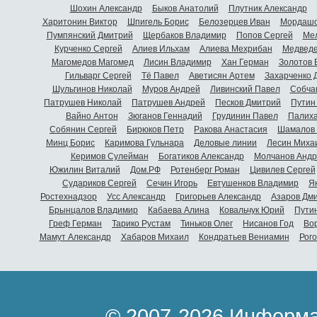
Шохин Александр
Быков Анатолий
Плутник Александр
Харитонин Виктор
Шпигель Борис
Белозерцев Иван
Мордашо
Пумпянский Дмитрий
Щербаков Владимир
Попов Сергей
Мел
Курченко Сергей
Алиев Ильхам
Алиева Мехрибан
Медведе
Магомедов Магомед
Лисин Владимир
Хан Герман
Золотов 
Гильварг Сергей
Тё Павел
Аветисян Артем
Захарченко 
Шульгинов Николай
Муров Андрей
Ливинский Павел
Собча
Патрушев Николай
Патрушев Андрей
Песков Дмитрий
Путин
Вайно Антон
Зюганов Геннадий
Грудинин Павел
Палиха
Собянин Сергей
Бирюков Петр
Ракова Анастасия
Шамалов 
Минц Борис
Каримова Гульнара
Деловые линии
Лесин Миха
Керимов Сулейман
Богатиков Александр
Молчанов Андр
Южилин Виталий
Дом.РФ
Ротенберг Роман
Цивилев Сергей
Судариков Сергей
Сечин Игорь
Евтушенков Владимир
Я
Ростехнадзор
Усс Александр
Григорьев Александр
Азаров Дм
Брынцалов Владимир
Кабаева Алина
Ковальчук Юрий
Пути
Греф Герман
Тарико Рустам
Тиньков Олег
Нисанов Год
Во
Мамут Александр
Хабаров Михаил
Кондратьев Вениамин
Рог
© 2007-2026 Информа