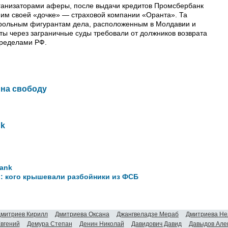
ганизаторами аферы, после выдачи кредитов Промсбербанк
ним своей «дочке» — страховой компании «Оранта». Та
рольным фигурантам дела, расположенным в Молдавии и
ы через заграничные суды требовали от должников возврата
пределами РФ.
 на свободу
nk
Bank
р: кого крышевали разбойники из ФСБ
митриев Кирилл
Дмитриева Оксана
Джангвеладзе Мераб
Дмитриева Не
Евгений
Демура Степан
Денин Николай
Давидович Давид
Давыдов Але