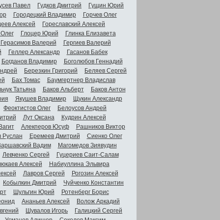
усев Павел
Гудков Дмитрий
Гущин Юрий
ор
Городецкий Владимир
Горчев Олег
деев Алексей
Гореславский Алексей
 Олег
Глоцер Юрий
Глинка Елизавета
Герасимов Валерий
Гергиев Валерий
й
Геллер Александр
Гасанов Бабек
Богданов Владимир
Боголюбов Геннадий
Андрей
Березкин Григорий
Беляев Сергей
ей
Бах Томас
Баумгертнер Владислав
ьчук Татьяна
Баков Альберт
Баков Антон
рия
Якушев Владимир
Щукин Александр
Феоктистов Олег
Белоусов Андрей
итрий
Лут Оксана
Кудрин Алексей
Вагит
Алекперов Юсуф
Рашников Виктор
в Руслан
Еремеев Дмитрий
Сиенко Олег
Варшавский Вадим
Магомедов Зиявудин
Левченко Сергей
Гуцериев Саит-Салам
люкаев Алексей
Набиуллина Эльвира
ексей
Лавров Сергей
Рогозин Алексей
Кобылкин Дмитрий
Чуйченко Константин
рт
Шульгин Юрий
Ротенберг Борис
еонид
Ананьев Алексей
Волож Аркадий
вгений
Шувалов Игорь
Галицкий Сергей
Усманов Алишер
Соколов Максим