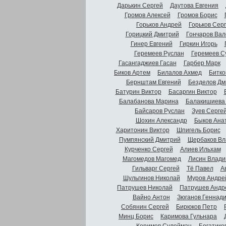
Дарькин Сергей
Даутова Евгения
Громов Алексей
Громов Борис
Горьков Андрей
Горьков Сер
Горицкий Дмитрий
Гончаров Вал
Гинер Евгений
Гиркин Игорь
Геремеев Руслан
Геремеев С
Гасангаджиев Гасан
Гарбер Марк
Биков Артем
Билалов Ахмед
Битко
Бернштам Евгений
Безделов Дм
Батурин Виктор
Басаргин Виктор
Балабанова Марина
Балакишиева
Байсаров Руслан
Зуев Серге
Шохин Александр
Быков Ана
Харитонин Виктор
Шпигель Борис
Пумпянский Дмитрий
Щербаков Вл
Курченко Сергей
Алиев Ильхам
Магомедов Магомед
Лисин Влади
Гильварг Сергей
Тё Павел
А
Шульгинов Николай
Муров Андре
Патрушев Николай
Патрушев Андр
Вайно Антон
Зюганов Геннад
Собянин Сергей
Бирюков Петр
Минц Борис
Каримова Гульнара
Керимов Сулейман
Богатико