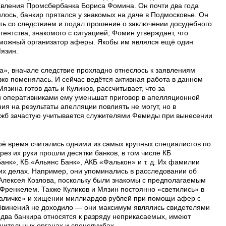
вления Промсбербанка Бориса Фомина. Он почти два года
илось, банкир прятался у знакомых на даче в Подмосковье. Он
ать со следствием и подал прошение о заключении досудебного
гентства, знакомого с ситуацией, Фомин утверждает, что
зможный организатор аферы. Якобы им являлся ещё один
язин.
а», вначале следствие прохладно отнеслось к заявлениям
ко поменялась. И сейчас ведётся активная работа в данном
зина готов дать и Куликов, рассчитывает, что за
и оперативниками ему уменьшат приговор в апелляционной
ия на результаты апелляции повлиять не могут, но в
ужб зачастую учитывается служителями Фемиды при вынесении
оё время считались одними из самых крупных специалистов по
рез их руки прошли десятки банков, в том числе КБ
нк», КБ «Альянс Банк», АКБ «Фалькон» и т. д. Их фамилии
их делах. Например, они упоминались в расследовании об
Алексея Козлова, поскольку были знакомы с предполагаемым
Френкелем. Также Куликов и Мязин постоянно «светились» в
наличке» и хищении миллиардов рублей при помощи афер с
обвинений не доходило — они максимум являлись свидетелями
и два банкира относятся к разряду неприкасаемых, имеют
ительных органах и спецслужбах.