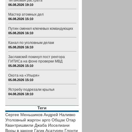
Титановая растрата
06.08.2026 19:10
Мастер атомных дел
06.08.2026 15:10
Путин сменил ключевых командующих
05.08.2026 16:10
Канал по уголовным делам
05.08.2026 16:10
Заславский покинул пост ректора
ГИТИСа на фоне проверки МВД
05.08.2026 15:10
Охота на «Упыря»
05.08.2026 15:10
Ястребу подрезали крылья
04.08.2026 18:10
Теги
Сергее Меньшиков
Андрей Наливко
Уголовный жаргон
арго
Общак
Отар
Квантришвили
Джаба Иоселиани
Воры в законе
Гагик Асатурян
Глонти