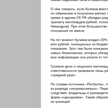
О чём говорить, если Куликов вме
по обвинению в получении взятки) 
прямо в здании СК РФ убеждал ряд
транзиту миллиардов рублей, похищ
Никандров). При этом большинств
отношения не имели.
На тот момент Куликов владел 20%
млн рублей, похищенных из бюджет
показания. Зато там были показани
самых бизнесменах, которых убежда
всю информацию она узнала от тог
Громкое дело о хищениях миллиардо
ответственности привлекли лишь р
«средней руки».
По словам источника «Росбалта», 
из разряда «неприкасаемых». Перв
следствия, владельцы и руководит
фирм-«однодневок». Таким образом
за границей.