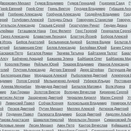
Дворкович Михаил
Гудков Владимир
Гудков Геннадий
Гуцериев Саид
Г
Греф Евгений
Греф Олег
Гринь Виктор
Груздев Владимир
Губашев Анз
гей
Горбенко Александр
Горбунов Александр
Гордейчук Владимир
Гор
ерий
Голубович Алексей
Голодец Ольга
Говорухин Станислав
Говорун
Гительсон Александр
Глазьев Сергей
Гизатуллин Ринат
Гиндин Диана
улейман
Геташвили Нана
Генс Филипп
Генс Георгий
Генералов Серге
Гарез Александр
Блаватник Леонард
Блаттер Йозеф
Бобров Алексей
в Игорь
Бифов Анатолий
Бельянинов Андрей
Беляев Вадим
Бельтов 
итрий
Белавенцев Олег
Белов Александр
Белойван Юрий
Бачин Серг
Баскаков Петр
Баталов Роман
Ткачева Татьяна
Байтазиев Талгат
Бакал
 Алсу
Бабченко Аркадий
Бажаева Элина
Байбаков Олег
Байбакова Ма
й
Королев Роман
Рейльян Юрий
Токарев Владимир
Иванов Александр
толий
Плутник Александр
Дитрих Евгений
Дюрр Штефан
Патрушев Дм
Белозерцев Иван
Мордашов Алексей
Рыболовлев Дмитрий
Алекперов 
адимир
Попов Сергей
Мельниченко Андрей
Узбеков Ильдар
Ростовце
Алиева Мехрибан
Медведев Дмитрий
Билалов Магомед
Волк Ирина
мир
Хан Герман
Золотов Виктор
Володин Вячеслав
Кириенко Сергей
ветисян Артем
Захарченко Дмитрий
Черкалин Кирилл
Магин Сергей
У
й
Ливинский Павел
Собчак Ксения
Колокольцев Владимир
Немерюк Ал
ей
Песков Дмитрий
Путин Михаил
Миллер Алексей
Артюхов Дмитрий
ий
Грудинин Павел
Палихата Владимир
Босов Дмитрий
Авдолян Альбе
Ракова Анастасия
Шамалов Николай
Михельсон Леонид
Симановский Л
Деловые линии
Лесин Михаил
Авен Петр
Кантор Вячеслав
Куйвашев Е
в Александр
Молчанов Андрей
Михайлов Сергей
Спиваковский Арнольд