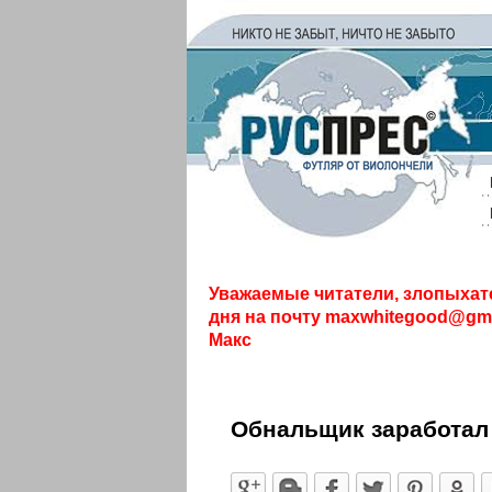
Уважаемые читатели, злопыхат
дня на почту
maxwhitegood@gma
Макс
Обнальщик заработал 