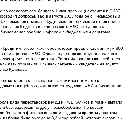
сте со следователем Денисом Никандровым (находится в СИЗО
проводил допросы. Так, в августе 2013 года он с Никандровым
 бизнесменов признать, будто именно они имели отношение к
енных из бюджета в виде возврата НДС (это дело вел
о бизнесменов вообще к аферам с бюджетными деньгами
 «Кредитимпэксбанка», через которой прошло как минимум 800
а при аферах с НДС. Однако в деле даже отсутствовали его
я засекреченного свидетеля «Роговой», рассказывавшей о тех
ли дать показания. Ссылась секретный свидетель на то, что
о же Куликова.
в, которое вел Никандров, закончилось тем, что к
ядовых полицейских, «мелких» сотрудников ФНС и бизнесменов
после ряда перестановок в МВД и ФСБ Куликов и Мязин выпали
ый был задержан по делу Промсбербанка. По версии
ели банка под фиктивные залоги выдавали кредиты десяткам
 из банка было выведено 3,2 млрд рублей, которые оказались