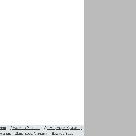
лли
Джаниев Ровшан
Де Маржери Кристоф
ксандр
Давыдова Милана
Дадаев Заур