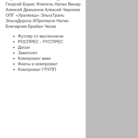
Георгий
Борис Флигель
Натан Винер
Алексей Демьянов
Алексей Черняев
ОПГ «Уралмаш»
ЭльгаТранс
ЭльгаДорога
АПроперти
Натан
Блечарчик
Брайан Чески
Футляр от виолончели
РОСПРЕС - РУСПРЕС
Досье
Замполит
Компромат вики
Факты и компромат
Компромат ГРУПП