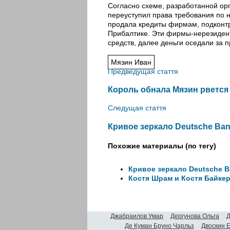
Согласно схеме, разработанной ор
переуступил права требования по 
продала кредиты фирмам, подконт
Прибалтике. Эти фирмы-нерезидент
средств, далее деньги оседали за 
Мязин Иван
Предведущая стаття
Король обнала Мязин рвется
Следущая стаття
Кривое зеркало Deutsche Ba
Похожие материалы (по тегу)
Кривое зеркало Deutsche 
Костя Шрам и Костя Байке
Джабраилов Умар
Дергунова Ольга
Д
Де Куман Бруно Чарльз
Двоскин 