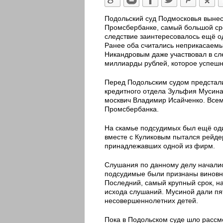
Подольский суд Подмосковья вынес
Промсбербанке, самый большой сро
следствие заинтересовалось ещё 
Ранее оба считались неприкасаемы
Никандровым даже участвовал в сл
миллиарды рублей, которое успешн
Перед Подольским судом предстали
кредитного отдела Зульфия Мусина
москвич Владимир Исайченко. Всем
Промсбербанка.
На скамье подсудимых был ещё оди
вместе с Куликовым пытался рейде
принадлежавших одной из фирм.
Слушания по данному делу началис
подсудимые были признаны виновны
Последний, самый крупный срок, на
исхода слушаний. Мусиной дали пят
несовершеннолетних детей.
Пока в Подольском суде шло рассм