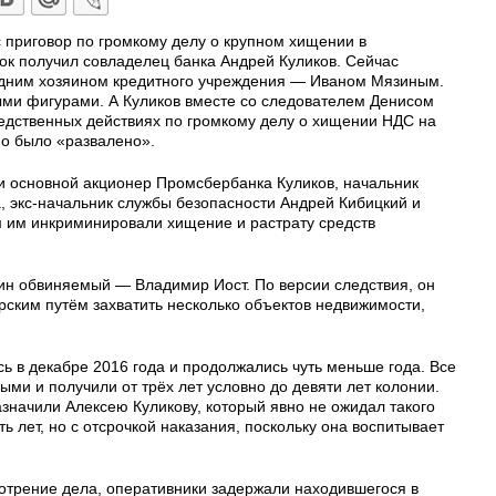
 приговор по громкому делу о крупном хищении в
к получил совладелец банка Андрей Куликов. Сейчас
одним хозяином кредитного учреждения — Иваном Мязиным.
ми фигурами. А Куликов вместе со следователем Денисом
едственных действиях по громкому делу о хищении НДС на
о было «развалено».
 основной акционер Промсбербанка Куликов, начальник
, экс-начальник службы безопасности Андрей Кибицкий и
 им инкриминировали хищение и растрату средств
н обвиняемый — Владимир Иост. По версии следствия, он
рским путём захватить несколько объектов недвижимости,
ь в декабре 2016 года и продолжались чуть меньше года. Все
ми и получили от трёх лет условно до девяти лет колонии.
значили Алексею Куликову, который явно не ожидал такого
ь лет, но с отсрочкой наказания, поскольку она воспитывает
отрение дела, оперативники задержали находившегося в