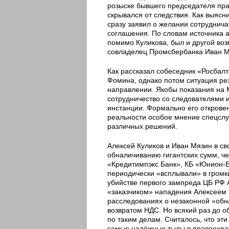
розыске бывшего председателя пра
скрывался от следствия. Как выясн
сразу заявил о желании сотруднич
соглашения. По словам источника а
помимо Куликова, был и другой во
совладелец Промсбербанка Иван М
Как рассказал собеседник «Росбалт
Фомина, однако потом ситуация рез
направлении. Якобы показания на Мя
сотрудничество со следователями 
инстанции. Формально его откровен
реальности особое мнение спецсл
различных решений.
Алексей Куликов и Иван Мязин в св
обналичиванию гигантских сумм, че
«Кредитимпэкс Банк», КБ «Юнион-Ба
периодически «всплывали» в громк
убийстве первого зампреда ЦБ РФ 
«заказчиком» нападения Алексеем 
расследованиях о незаконной «об
возвратом НДС. Но всякий раз до 
по таким делам. Считалось, что эт
самые надёжные тылы в правоохран