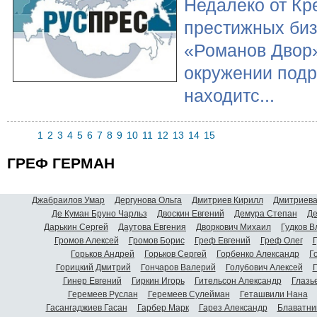
Недалеко от Кр
престижных биз
«Романов Двор»
окружении под
находитс...
1
2
3
4
5
6
7
8
9
10
11
12
13
14
15
ГРЕФ ГЕРМАН
Джабраилов Умар
Дергунова Ольга
Дмитриев Кирилл
Дмитриева
Де Куман Бруно Чарльз
Двоскин Евгений
Демура Степан
Де
Дарькин Сергей
Даутова Евгения
Дворкович Михаил
Гудков 
Громов Алексей
Громов Борис
Греф Евгений
Греф Олег
Г
Горьков Андрей
Горьков Сергей
Горбенко Александр
Г
Горицкий Дмитрий
Гончаров Валерий
Голубович Алексей
Г
Гинер Евгений
Гиркин Игорь
Гительсон Александр
Глазь
Геремеев Руслан
Геремеев Сулейман
Геташвили Нана
Гасангаджиев Гасан
Гарбер Марк
Гарез Александр
Блаватни