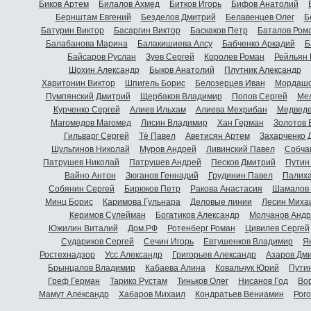
Биков Артем
Билалов Ахмед
Битков Игорь
Бифов Анатолий
Бернштам Евгений
Безделов Дмитрий
Белавенцев Олег
Б
Батурин Виктор
Басаргин Виктор
Баскаков Петр
Баталов Ром
Балабанова Марина
Балакишиева Алсу
Бабченко Аркадий
Б
Байсаров Руслан
Зуев Сергей
Королев Роман
Рейльян
Шохин Александр
Быков Анатолий
Плутник Александр
Харитонин Виктор
Шпигель Борис
Белозерцев Иван
Мордашо
Пумпянский Дмитрий
Щербаков Владимир
Попов Сергей
Мел
Курченко Сергей
Алиев Ильхам
Алиева Мехрибан
Медведе
Магомедов Магомед
Лисин Владимир
Хан Герман
Золотов 
Гильварг Сергей
Тё Павел
Аветисян Артем
Захарченко 
Шульгинов Николай
Муров Андрей
Ливинский Павел
Собча
Патрушев Николай
Патрушев Андрей
Песков Дмитрий
Путин
Вайно Антон
Зюганов Геннадий
Грудинин Павел
Палиха
Собянин Сергей
Бирюков Петр
Ракова Анастасия
Шамалов 
Минц Борис
Каримова Гульнара
Деловые линии
Лесин Миха
Керимов Сулейман
Богатиков Александр
Молчанов Андр
Южилин Виталий
Дом.РФ
Ротенберг Роман
Цивилев Сергей
Судариков Сергей
Сечин Игорь
Евтушенков Владимир
Я
Ростехнадзор
Усс Александр
Григорьев Александр
Азаров Дм
Брынцалов Владимир
Кабаева Алина
Ковальчук Юрий
Пути
Греф Герман
Тарико Рустам
Тиньков Олег
Нисанов Год
Во
Мамут Александр
Хабаров Михаил
Кондратьев Вениамин
Рог