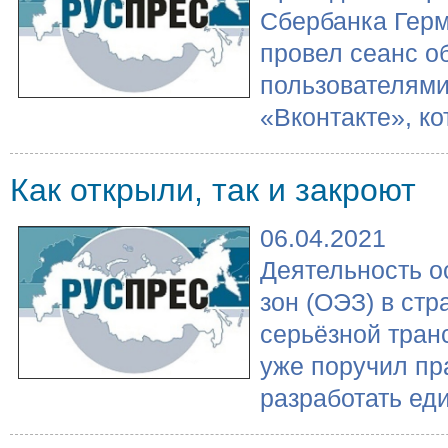
Сбербанка Гер
провел сеанс о
пользователями
«Вконтакте», ко
Как открыли, так и закроют
06.04.2021
Деятельность о
зон (ОЭЗ) в стр
серьёзной тран
уже поручил пр
разработать еди