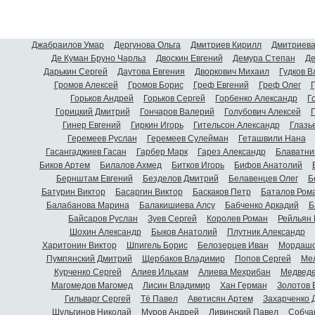
Джабраилов Умар
Дергунова Ольга
Дмитриев Кирилл
Дмитриева
Де Куман Бруно Чарльз
Двоскин Евгений
Демура Степан
Де
Дарькин Сергей
Даутова Евгения
Дворкович Михаил
Гудков 
Громов Алексей
Громов Борис
Греф Евгений
Греф Олег
Г
Горьков Андрей
Горьков Сергей
Горбенко Александр
Г
Горицкий Дмитрий
Гончаров Валерий
Голубович Алексей
Г
Гинер Евгений
Гиркин Игорь
Гительсон Александр
Глазь
Геремеев Руслан
Геремеев Сулейман
Геташвили Нана
Гасангаджиев Гасан
Гарбер Марк
Гарез Александр
Блаватни
Биков Артем
Билалов Ахмед
Битков Игорь
Бифов Анатолий
Бернштам Евгений
Безделов Дмитрий
Белавенцев Олег
Б
Батурин Виктор
Басаргин Виктор
Баскаков Петр
Баталов Ром
Балабанова Марина
Балакишиева Алсу
Бабченко Аркадий
Б
Байсаров Руслан
Зуев Сергей
Королев Роман
Рейльян
Шохин Александр
Быков Анатолий
Плутник Александр
Харитонин Виктор
Шпигель Борис
Белозерцев Иван
Мордашо
Пумпянский Дмитрий
Щербаков Владимир
Попов Сергей
Мел
Курченко Сергей
Алиев Ильхам
Алиева Мехрибан
Медведе
Магомедов Магомед
Лисин Владимир
Хан Герман
Золотов 
Гильварг Сергей
Тё Павел
Аветисян Артем
Захарченко 
Шульгинов Николай
Муров Андрей
Ливинский Павел
Собча