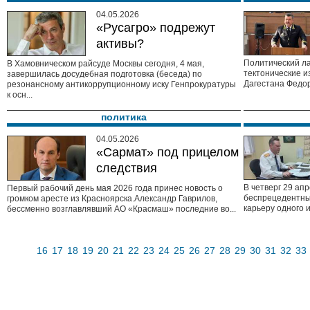
04.05.2026
«Русагро» подрежут
активы?
Политический л
В Хамовническом райсуде Москвы сегодня, 4 мая,
тектонические и
завершилась досудебная подготовка (беседа) по
Дагестана Федор
резонансному антикоррупционному иску Генпрокуратуры
к осн...
политика
04.05.2026
«Сармат» под прицелом
следствия
В четверг 29 ап
Первый рабочий день мая 2026 года принес новость о
беспрецедентны
громком аресте из Красноярска.Александр Гаврилов,
карьеру одного 
бессменно возглавлявший АО «Красмаш» последние во...
16
17
18
19
20
21
22
23
24
25
26
27
28
29
30
31
32
33