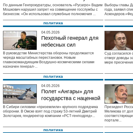
По данным Генпрокуратуры, основатель «Русагро» Вадим
Выборы главы Да
Мошкович нарушил запрет на совмещение госслужбы с
года, заявил сп
бизнесом. «Он использовал служебные полномочия ...
Аскендеров.«Фед
политика
04.05.2026
Пехотный генерал для
небесных сил
В руководстве Министерства обороны продолжается
Суд согласился 
череда масштабных перестановок. Новым
отверг доводы з
главнокомандующим Воздушно-космическими силами
мере пресечения
назначен генерал-...
политика
04.05.2026
Полет «Ангары» для
государства с наценкой
В Сибири силовики «приземлили» крупного подрядчика
Президент Росс
оборонки. В Омске взят под стражу 53-летний Дмитрий
Меликова от дол
Золотарев, гендиректор компании «РСТ-генподряд»...
соответствующий
портале...
политика