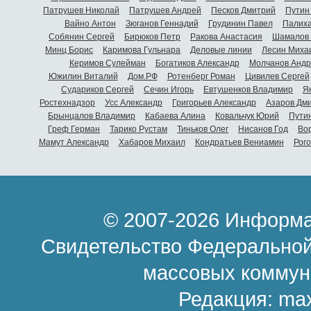
Патрушев Николай
Патрушев Андрей
Песков Дмитрий
Путин
Вайно Антон
Зюганов Геннадий
Грудинин Павел
Палиха
Собянин Сергей
Бирюков Петр
Ракова Анастасия
Шамалов 
Минц Борис
Каримова Гульнара
Деловые линии
Лесин Миха
Керимов Сулейман
Богатиков Александр
Молчанов Андр
Южилин Виталий
Дом.РФ
Ротенберг Роман
Цивилев Сергей
Судариков Сергей
Сечин Игорь
Евтушенков Владимир
Я
Ростехнадзор
Усс Александр
Григорьев Александр
Азаров Дм
Брынцалов Владимир
Кабаева Алина
Ковальчук Юрий
Пути
Греф Герман
Тарико Рустам
Тиньков Олег
Нисанов Год
Во
Мамут Александр
Хабаров Михаил
Кондратьев Вениамин
Рог
© 2007-2026 Информа
Свидетельство Федеральной
массовых коммун
Редакция:
ma