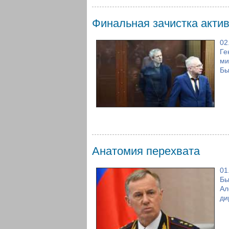
Финальная зачистка акти
02
Ге
ми
Бы
Анатомия перехвата
01
Бы
Ал
ди