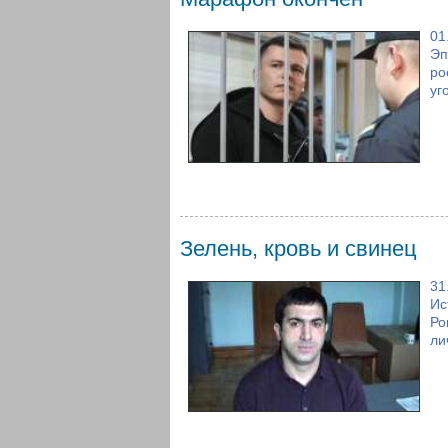
01
Эп
ро
уг
Зелень, кровь и свинец
31
Ис
Ро
ли