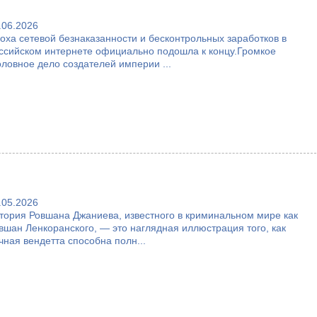
.06.2026
оха сетевой безнаказанности и бесконтрольных заработков в
ссийском интернете официально подошла к концу.Громкое
оловное дело создателей империи ...
.05.2026
тория Ровшана Джаниева, известного в криминальном мире как
вшан Ленкоранского, — это наглядная иллюстрация того, как
чная вендетта способна полн...