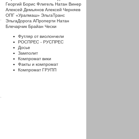
Георгий
Борис Флигель
Натан Винер
Алексей Демьянов
Алексей Черняев
ОПГ «Уралмаш»
ЭльгаТранс
ЭльгаДорога
АПроперти
Натан
Блечарчик
Брайан Чески
Футляр от виолончели
РОСПРЕС - РУСПРЕС
Досье
Замполит
Компромат вики
Факты и компромат
Компромат ГРУПП