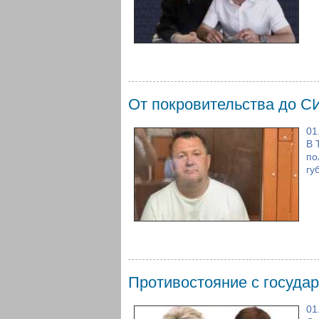
От покровительства до 
01
В 
по
гу
Противостояние с госуда
01