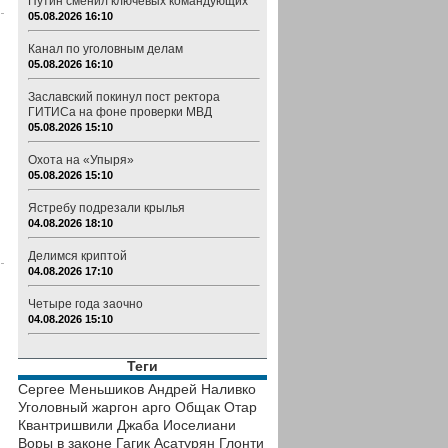
Путин сменил ключевых командующих
05.08.2026 16:10
Канал по уголовным делам
05.08.2026 16:10
Заславский покинул пост ректора
ГИТИСа на фоне проверки МВД
05.08.2026 15:10
Охота на «Упыря»
05.08.2026 15:10
Ястребу подрезали крылья
04.08.2026 18:10
Делимся криптой
04.08.2026 17:10
Четыре года заочно
04.08.2026 15:10
Теги
Сергее Меньшиков
Андрей Наливко
Уголовный жаргон
арго
Общак
Отар
Квантришвили
Джаба Иоселиани
Воры в законе
Гагик Асатурян
Глонти