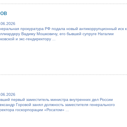
вов
.06.2026
неральная прокуратура РФ подала новый антикоррупционный иск к
ллиардеру Вадиму Мошковичу, его бывшей супруге Наталии
ковской и экс-гендиректору ...
.06.2026
вший первый заместитель министра внутренних дел России
ександр Горовой занял должность заместителя генерального
ректора госкорпорации «Росатом» ...