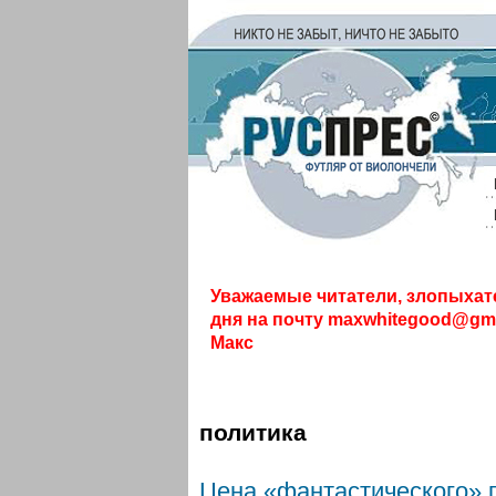
Уважаемые читатели, злопыхат
дня на почту
maxwhitegood@gma
Макс
политика
Цена «фантастического» 