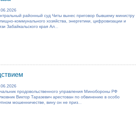
.06.2026
нтральный районный суд Читы вынес приговор бывшему министру
лищно-коммунального хозяйства, энергетики, цифровизации и
язи Забайкальского края Ал...
дствием
.06.2026
чальник продовольственного управления Минобороны РФ
лковник Виктор Таразевич арестован по обвинению в особо
упном мошенничестве, вину он не приз...