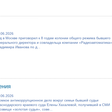
.06.2026
д в Москве приговорил к 8 годам колонии общего режима бывшего
нерального директора и совладельца компании «Радиоавтоматика»
адимира Иванова по д...
ения
.06.2026
омкое антикоррупционное дело вокруг семьи бывшей судьи
аснодарского краевого суда Елены Хахалевой, получившей в СМИ
озвище «золотая судья», сове...