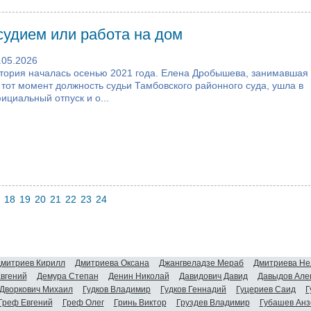
судием или работа на дом
.05.2026
тория началась осенью 2021 года. Елена Дробышева, занимавшая
 тот момент должность судьи Тамбовского районного суда, ушла в
ициальный отпуск и о...
18
19
20
21
22
23
24
митриев Кирилл
Дмитриева Оксана
Джангвеладзе Мераб
Дмитриева Не
Евгений
Демура Степан
Денин Николай
Давидович Давид
Давыдов Але
Дворкович Михаил
Гудков Владимир
Гудков Геннадий
Гуцериев Саид
Г
Греф Евгений
Греф Олег
Гринь Виктор
Груздев Владимир
Губашев Анз