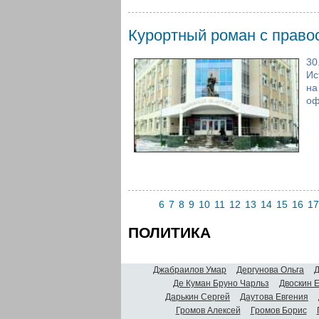
Курортный роман с право
30
Ис
на
оф
6
7
8
9
10
11
12
13
14
15
16
17
ПОЛИТИКА
Джабраилов Умар
Дергунова Ольга
Д
Де Куман Бруно Чарльз
Двоскин 
Дарькин Сергей
Даутова Евгения
Громов Алексей
Громов Борис