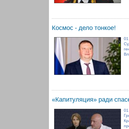
Космос - дело тонкое!
01
Су
ге
Вл
«Капитуляция» ради спас
01
Гр
Кр
пр