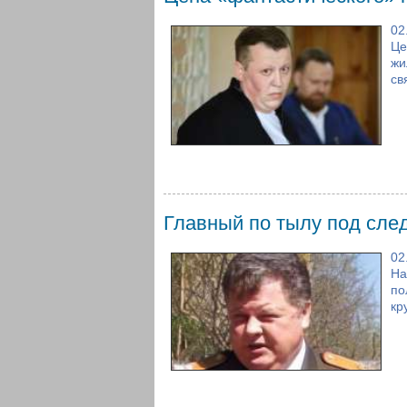
02
Це
жи
св
Главный по тылу под сле
02
На
по
кр