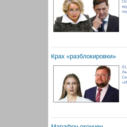
Ос
кр
пе
Крах «разблокировки»
01
Ле
Се
«И
Марафон окончен