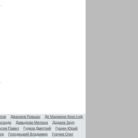
лли
Джаниев Ровшан
Де Маржери Кристоф
ксандр
Давыдова Милана
Дадаев Заур
усев Павел
Гудков Дмитрий
Гущин Юрий
ор
Городецкий Владимир
Горчев Олег